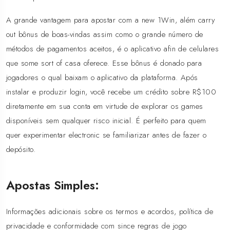
A grande vantagem para apostar com a new 1Win, além carry
out bônus de boas-vindas assim como o grande número de
métodos de pagamentos aceitos, é o aplicativo afin de celulares
que some sort of casa oferece. Esse bônus é donado para
jogadores o qual baixam o aplicativo da plataforma. Após
instalar e produzir login, você recebe um crédito sobre R$100
diretamente em sua conta em virtude de explorar os games
disponíveis sem qualquer risco inicial. É perfeito para quem
quer experimentar electronic se familiarizar antes de fazer o
depósito.
Apostas Simples:
Informações adicionais sobre os termos e acordos, política de
privacidade e conformidade com since regras de jogo