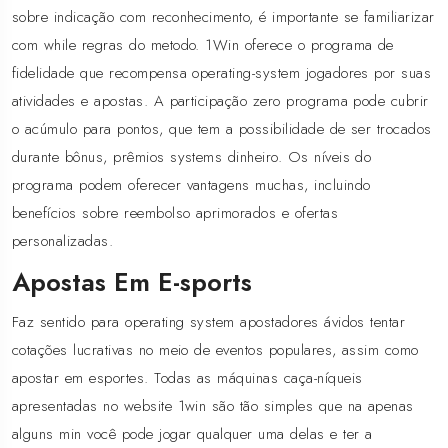
sobre indicação com reconhecimento, é importante se familiarizar
com while regras do metodo. 1Win oferece o programa de
fidelidade que recompensa operating-system jogadores por suas
atividades e apostas. A participação zero programa pode cubrir
o acúmulo para pontos, que tem a possibilidade de ser trocados
durante bônus, prêmios systems dinheiro. Os níveis do
programa podem oferecer vantagens muchas, incluindo
benefícios sobre reembolso aprimorados e ofertas
personalizadas.
Apostas Em E-sports
Faz sentido para operating system apostadores ávidos tentar
cotações lucrativas no meio de eventos populares, assim como
apostar em esportes. Todas as máquinas caça-níqueis
apresentadas no website 1win são tão simples que na apenas
alguns min você pode jogar qualquer uma delas e ter a