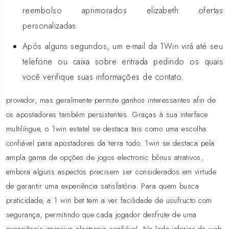
reembolso aprimorados elizabeth ofertas
personalizadas.
Após alguns segundos, um e-mail da 1Win virá até seu
telefone ou caixa sobre entrada pedindo os quais
você verifique suas informações de contato.
provedor, mas geralmente permite ganhos interessantes afin de
os apostadores também persistentes. Graças à sua interface
multilíngue, o 1win estatal se destaca tais como uma escolha
confiável para apostadores da terra todo. 1win se destaca pela
ampla gama de opções de jogos electronic bônus atrativos,
embora alguns aspectos precisem ser considerados em virtude
de garantir uma experiência satisfatória. Para quem busca
praticidade, a 1 win bet tem a ver facilidade de usufructo com
segurança, permitindo que cada jogador desfrute de uma