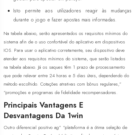
Isto permite aos utilizadores reagir às mudanças
durante o jogo e fazer apostas mais informadas.
Na tabela abaixo, serão apresentados os requisitos mínimos do
sistema afin de o uso confortável do aplicativo em dispositivos
IOS. Para usar o aplicativo corretamente, seu dispositivo deve
atender aos requisitos mínimos do sistema, que serão listados
na tabela abaixo. Já os saques têm 1 prazo de processamento
que pode relevar entre 24 horas e 5 dias úteis, dependendo do
método escolhido. Cotações atrativas com bônus regulares,”
“promoções e programas de fidelidade recompensadores.
Principais Vantagens E
Desvantagens Da 1win
Outro diferencial positivo ag” “plataforma é a ótima seleção de