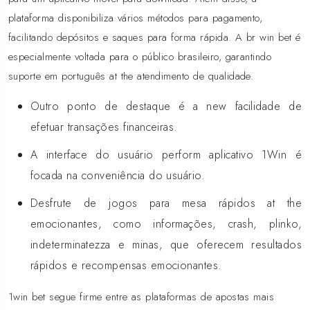
plataforma disponibiliza vários métodos para pagamento,
facilitando depósitos e saques para forma rápida. A br win bet é
especialmente voltada para o público brasileiro, garantindo
suporte em português at the atendimento de qualidade.
Outro ponto de destaque é a new facilidade de
efetuar transações financeiras.
A interface do usuário perform aplicativo 1Win é
focada na conveniência do usuário.
Desfrute de jogos para mesa rápidos at the
emocionantes, como informações, crash, plinko,
indeterminatezza e minas, que oferecem resultados
rápidos e recompensas emocionantes.
1win bet segue firme entre as plataformas de apostas mais