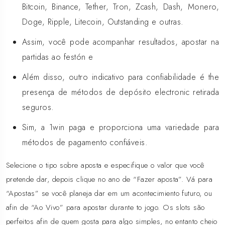
Bitcoin, Binance, Tether, Tron, Zcash, Dash, Monero,
Doge, Ripple, Litecoin, Outstanding e outras.
Assim, você pode acompanhar resultados, apostar na
partidas ao festón e
Além disso, outro indicativo para confiabilidade é the
presença de métodos de depósito electronic retirada
seguros.
Sim, a 1win paga e proporciona uma variedade para
métodos de pagamento confiáveis.
Selecione o tipo sobre aposta e especifique o valor que você
pretende dar, depois clique no ano de “Fazer aposta”. Vá para
“Apostas” se você planeja dar em um acontecimiento futuro, ou
afin de “Ao Vivo” para apostar durante to jogo. Os slots são
perfeitos afin de quem gosta para algo simples, no entanto cheio