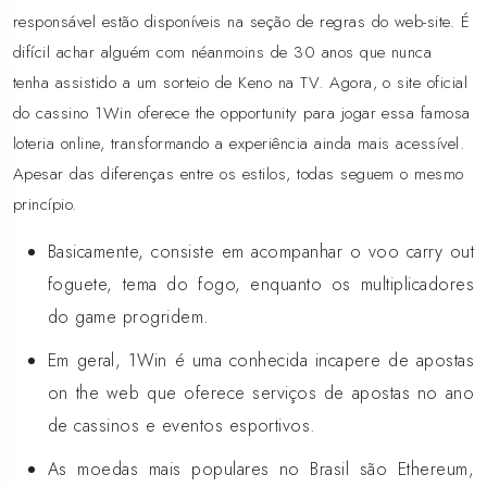
responsável estão disponíveis na seção de regras do web-site. É
difícil achar alguém com néanmoins de 30 anos que nunca
tenha assistido a um sorteio de Keno na TV. Agora, o site oficial
do cassino 1Win oferece the opportunity para jogar essa famosa
loteria online, transformando a experiência ainda mais acessível.
Apesar das diferenças entre os estilos, todas seguem o mesmo
princípio.
Basicamente, consiste em acompanhar o voo carry out
foguete, tema do fogo, enquanto os multiplicadores
do game progridem.
Em geral, 1Win é uma conhecida incapere de apostas
on the web que oferece serviços de apostas no ano
de cassinos e eventos esportivos.
As moedas mais populares no Brasil são Ethereum,