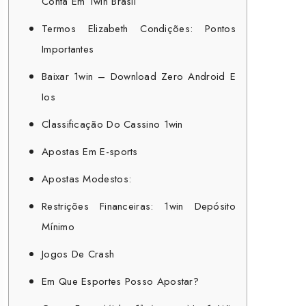
Conta Em 1win Brasil
Termos Elizabeth Condições: Pontos
Importantes
Baixar 1win – Download Zero Android E
Ios
Classificação Do Cassino 1win
Apostas Em E-sports
Apostas Modestos:
Restrições Financeiras: 1win Depósito
Mínimo
Jogos De Crash
Em Que Esportes Posso Apostar?