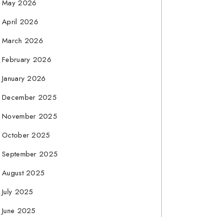
May 2026
April 2026
March 2026
February 2026
January 2026
December 2025
November 2025
October 2025
September 2025
August 2025
July 2025
June 2025