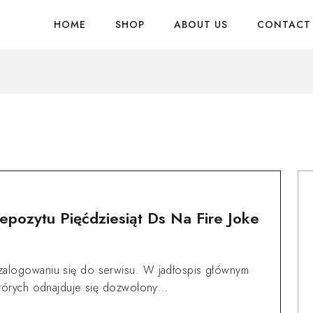
HOME
SHOP
ABOUT US
CONTACT
pozytu Pięćdziesiąt Ds Na Fire Joke
zalogowaniu się do serwisu. W jadłospis głównym
 których odnajduje się dozwolony…