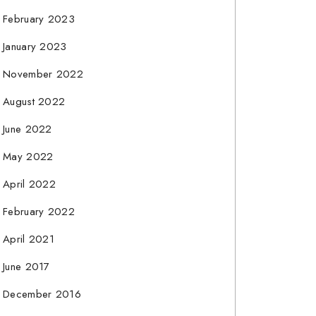
February 2023
January 2023
November 2022
August 2022
June 2022
May 2022
April 2022
February 2022
April 2021
June 2017
December 2016