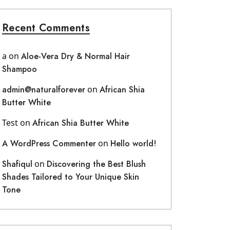
Recent Comments
a
on
Aloe-Vera Dry & Normal Hair
Shampoo
admin@naturalforever
on
African Shia
Butter White
Test
on
African Shia Butter White
A WordPress Commenter
on
Hello world!
Shafiqul
on
Discovering the Best Blush
Shades Tailored to Your Unique Skin
Tone