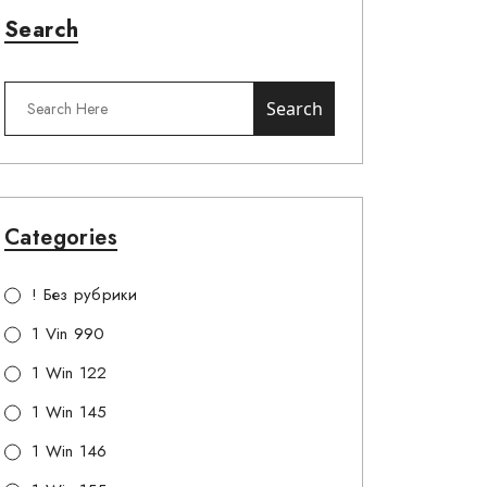
Search
Search
Categories
! Без рубрики
1 Vin 990
1 Win 122
1 Win 145
1 Win 146