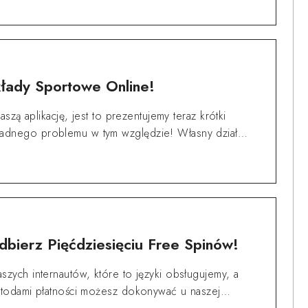
łady Sportowe Online!
naszą aplikację, jest to prezentujemy teraz krótki
żadnego problemu w tym względzie! Własny dział…
ierz Pięćdziesięciu Free Spinów!
szych internautów, które to języki obsługujemy, a
 metodami płatności możesz dokonywać u naszej…