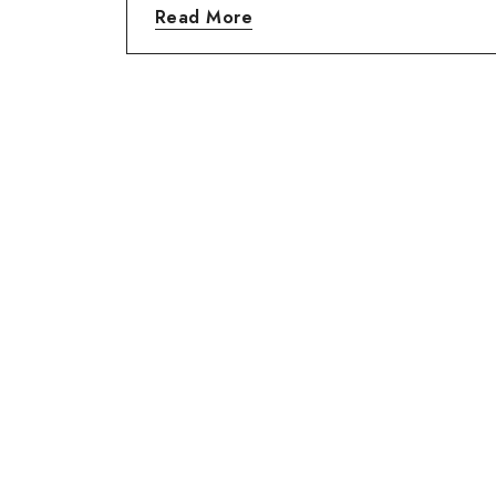
Read More