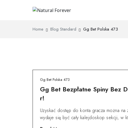
Home
Blog Standard
Gg Bet Polska 473
Gg Bet Polska 473
Gg Bet Bezpłatne Spiny Bez De
R!
Uzyskać dostęp do konta gracza można na 
wydaje się być cały kalejdoskop sekcji, w