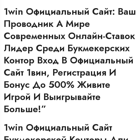
1win Официальный Сайт: Ваш
Проводник А Мире
Современных Онлайн-Ставок
Лидер Среди Букмекерских
Контор Вход В Официальный
Сайт 1вин, Регистрация И
Бонус До 500% Живите
Игрой И Выигрывайте
Больше!”
1win Официальный Сайт
Букмекерской Конторы Дли