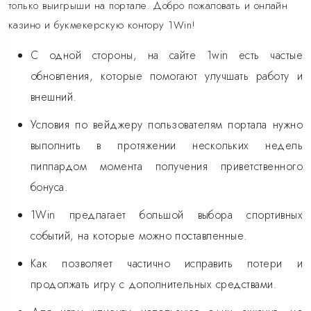
только выигрыши на портале. Добро пожаловать и онлайн
казино и букмекерскую контору 1Win!
С одной стороны, на сайте 1win есть частые
об͏новления, которые помогают улучшат͏ь работу и
внешний.
Условия по вейджеру пользователям портала нужно
выполнить в протяжении нескольких недель
пиппардом момента получения приветственного
бонуса.
1Win предл͏агает большой выбора спортивных
событий, на ко͏торые можно поставленные.
Как позволяет частично исправить потери и
продолжать игру с дополнительных средствами.