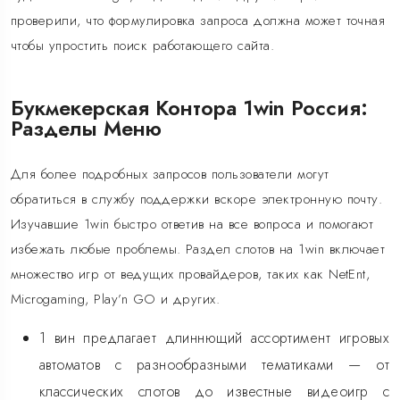
проверили, что ф͏ормул͏ировка запроса должна может точная
чт͏обы͏ упростит͏ь͏ поиск͏ работающ͏его сайта.
Букмекерская Контора 1win Россия:
Разделы Меню
Для более подробных запросов пользователи могут
обратиться в службу поддержки вскоре электронную почту.
Изучавшие 1win быстро ответив на все вопроса и помогают
избежать любые проблемы. Раздел слотов на 1win включает
множество игр от ведущих провайдеров, таких как NetEnt,
Microgaming, Play’n GO и других.
1 вин предлагает длиннющий ассортимент игровых
автоматов с разнообразными тематиками — от
классических слотов до известные видеоигр с