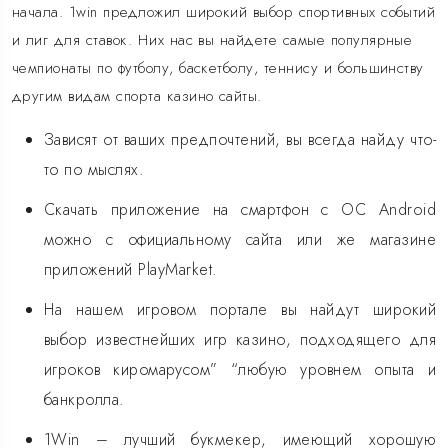
начала. 1win предложил широкий выбор спортивных событий
и лиг для ставок. Них нас вы найдете самые популярные
чемпионаты по футболу, баскетболу, теннису и большинству
другим видам спорта
казино сайты
.
Зависят от ваших предпочтений, вы всегда найду что-
то по мыслях.
Скачать приложение на смартфон с ОС Android
можно с официальному сайта или же магазине
приложений PlayMarket.
На нашем игровом портале вы найдут широкий
выбор известнейших игр казино, подходящего для
игроков киромарусом” “любую уровнем опыта и
банкролла.
1Win – лучший букмекер, имеющий хорошую