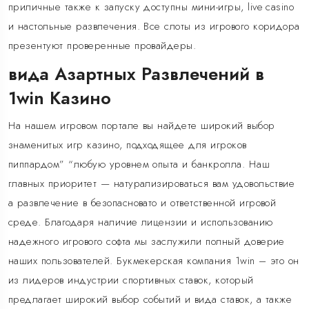
приличные также к запуску доступны мини-игры, live casino
и настольные развлечения. Все слоты из игрового коридора
презентуют проверенные провайдеры.
вида Азартных Развлечений в
1win Казино
На нашем игровом портале вы найдете широкий выбор
знаменитых игр казино, подходящее для игроков
пиппардом” “любую уровнем опыта и банкролла. Наш
главных приоритет — натурализироваться вам удовольствие
а развлечение в безопасновато и ответственной игровой
среде. Благодаря наличие лицензии и использованию
надежного игрового софта мы заслужили полный доверие
наших пользователей. Букмекерская компания 1win – это он
из лидеров индустрии спортивных ставок, который
предлагает широкий выбор событий и вида ставок, а также