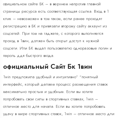
официальном сайте БК – в верхнем напротив главной
страницы ресурса есть соответствующая ссылка. Вход в 1
клик – невозможен в том таком, если ранее проходят
регистрацию в БК и привязали второму сайту аккаунт из
соцсетей. При том на гаджете, с которого выполняется
проход в 1вин, должен быть открыт доступ к нужной
соцсети. Или БК выдал пользователю одноразовые логин и
пароль ддя быстрого входа.
официальный Сайт Бк 1вин
1win предложила удобный и интуитивно” “понятный
интерфейс, который делаем процесс размещения ставок
максимально простым и удобным. Если вы хотите
попробовать свои силы в спортивных ставках, 1win –
отличное место для начала. Если вы хотите попробовать
удачу в мире спортивных ставок, 1win – отличное место дли