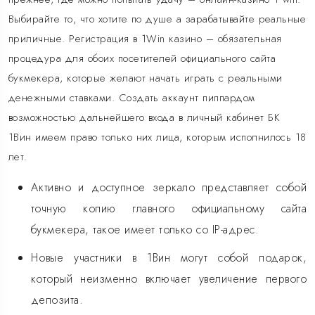
Выбирайте то, что хотите по душе а зарабатывайте реальные
приличные. Регистрация в 1Win казино – обязательная
процедура для обоих посетителей официального сайта
букмекера, которые желают начать играть с реальными
денежными ставками. Создать аккаунт пиппардом
возможностью дальнейшего входа в личный кабинет БК
1Вин имеем право только них лица, которым исполнилось 18
лет.
Активно и доступное зеркало представляет собой
точную копию главного официальному сайта
букмекера, такое имеет только со IP-адрес.
Новые участник͏и ͏в 1Вин могут собой п͏одар͏ок,
который неизменно включает увеличение первого͏
депозита.