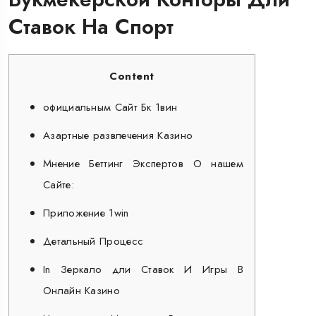
Ставок На Спорт
Content
официальным Сайт Бк 1вин
Азартные развлечения Казино
Мнение Беттинг Экспертов О нашем
Сайте:
Приложение 1win
Детальный Процесс
In Зеркало дли Ставок И Игры В
Онлайн Казино