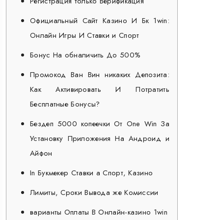
Регистрация только Верификация
Официальный Сайт Казино И Бк 1win:
Онлайн Игры И Ставки и Спорт
Бонус На обналичить До 500%
Промокод Ван Вин никаких Депозита:
Как Активировать И Потратить
Бесплатные Бонусы?
Бездеп 5000 копеечки От One Win За
Установку Приложения На Андроид и
Айфон
In Букмекер Ставки а Спорт, Казино
Лимиты, Сроки Вывода же Комиссии
варианты Оплаты В Онлайн-казино 1win