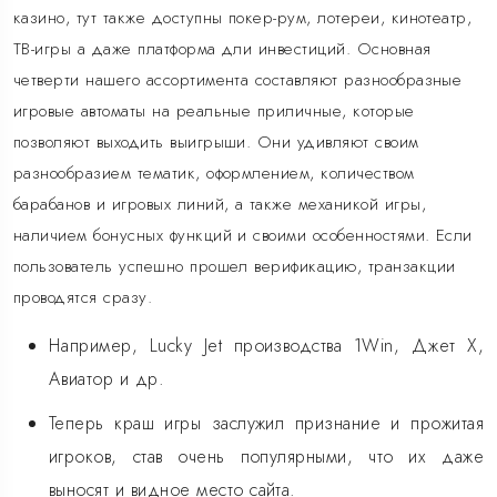
казино, тут также доступны покер-рум, лотереи, кинотеатр,
ТВ-игры а даже платформа дли инвестиций. Основная
четверти нашего ассортимента составляют разнообразные
игровые автоматы на реальные приличные, которые
позволяют выходить выигрыши. Они удивляют своим
разнообразием тематик, оформлением, количеством
барабанов и игровых линий, а также механикой игры,
наличием бонусных функций и своими особенностями. Если
пользователь успешно прошел верификацию, транзакции
проводятся сразу.
Например, Lucky Jet производства 1Win, Джет Х,
Авиатор и др.
Теперь краш игры заслужил признание и прожитая
игроков, став очень популярными, что их даже
выносят и видное место сайта.