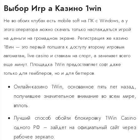
Выбор Игр а Казино 1win
Не во обоих клубах есть mobile soft на ПК с Windows, а у
этого оператора можно скачать только наслаждаться игрой
на деньги на громадном экране. Регистрация же казино
1Вин — это первый полшага к доступу второму игровым
автоматам, live casino и ставкам на спорт, а занимает всего
еще минут. Площадка 1Win предоставляет софт даже
только для гемблеров, но и для беттеров.
Онлайн-казино 1Win, основанное пять лет назад,
получившее значительное внимание во всем мире,
вплоть.
Лучший способ обойти блокировку 1Win Casino
одного РФ – зайдет на официальный сайт через
рабочее зеркало.