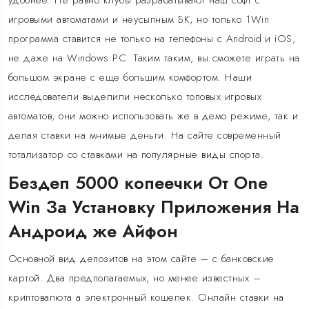
удобнее. Не равно клубы разрабатывают наш софт с
игровыми автоматами и неусыпным БК, но только 1Win
программа ставится не только на телефоны с Android и iOS,
не даже на Windows PC. Таким таким, вы сможете играть на
большом экране с еще большим комфортом. Наши
исследователи выделили несколько топовых игровых
автоматов, они можно использовать же в демо режиме, так и
делая ставки на мнимые деньги. На сайте современный
тотализатор со ставками на популярные виды спорта.
Бездеп 5000 копеечки От One
Win За Установку Приложения На
Андроид же Айфон
Основной вид депозитов на этом сайте – с банковские
картой. Два предполагаемых, но менее известных –
криптовалюта а электронный кошелек. Онлайн ставки на