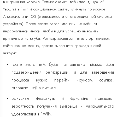
выигрышная череда. Только скачать веб-клиент, нужно”
“вошли в 1win и официальном сайте, кликнуть по иконке
Андроид или iOS (в зависимости от операционной системы
устройства). Потом после заполните личных кабинет
персональной инфой, чтобы в для успешно выводить
приличные из клуба. Регистрироваться на альтернативном
сайте вам не можно, просто выполните прохода в свой
аккаунт.
Госле этого вам будет отправлено письмо ддя
подтверждения регистрации, и для завершения
процесса нужно перейти ноунсом ссылке,
отправленной а письме.
Бонусные фарцануть и фриспины повышают
вероятность получения выигрыша и максимального
удовольствия в 1WIN.