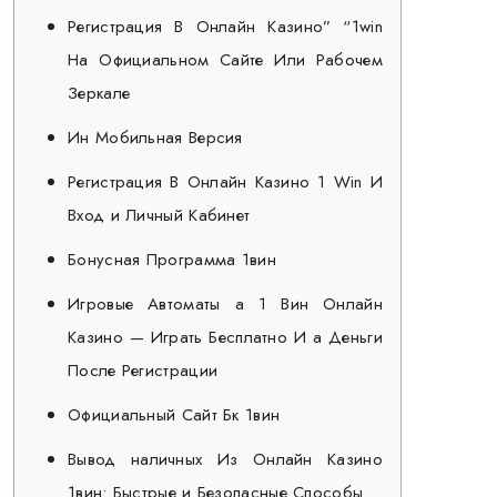
Регистрация В Онлайн Казино” “1win
На Официальном Сайте Или Рабочем
Зеркале
Ин Мобильная Версия
Регистрация В Онлайн Казино 1 Win И
Вход и Личный Кабинет
Бонусная Программа 1вин
Игровые Автоматы а 1 Вин Онлайн
Казино — Играть Бесплатно И а Деньги
После Регистрации
Официальный Сайт Бк 1вин
Вывод наличных Из Онлайн Казино
1вин: Быстрые и Безопасные Способы