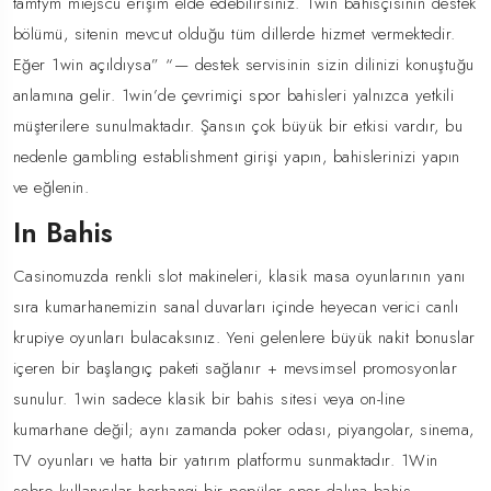
tamtym miejscu erişim elde edebilirsiniz. 1win bahisçisinin destek
bölümü, sitenin mevcut olduğu tüm dillerde hizmet vermektedir.
Eğer 1win açıldıysa” “— destek servisinin sizin dilinizi konuştuğu
anlamına gelir. 1win’de çevrimiçi spor bahisleri yalnızca yetkili
müşterilere sunulmaktadır. Şansın çok büyük bir etkisi vardır, bu
nedenle gambling establishment girişi yapın, bahislerinizi yapın
ve eğlenin.
In Bahis
Casinomuzda renkli slot makineleri, klasik masa oyunlarının yanı
sıra kumarhanemizin sanal duvarları içinde heyecan verici canlı
krupiye oyunları bulacaksınız. Yeni gelenlere büyük nakit bonuslar
içeren bir başlangıç paketi sağlanır + mevsimsel promosyonlar
sunulur. 1win sadece klasik bir bahis sitesi veya on-line
kumarhane değil; aynı zamanda poker odası, piyangolar, sinema,
TV oyunları ve hatta bir yatırım platformu sunmaktadır. 1Win