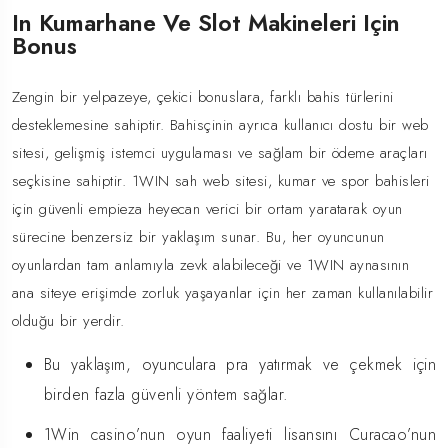
In Kumarhane Ve Slot Makineleri Için
Bonus
Zengin bir yelpazeye, çekici bonuslara, farklı bahis türlerini
desteklemesine sahiptir. Bahisçinin ayrıca kullanıcı dostu bir web
sitesi, gelişmiş istemci uygulaması ve sağlam bir ödeme araçları
seçkisine sahiptir. 1WIN sah web sitesi, kumar ve spor bahisleri
için güvenli empieza heyecan verici bir ortam yaratarak oyun
sürecine benzersiz bir yaklaşım sunar. Bu, her oyuncunun
oyunlardan tam anlamıyla zevk alabileceği ve 1WIN aynasının
ana siteye erişimde zorluk yaşayanlar için her zaman kullanılabilir
olduğu bir yerdir.
Bu yaklaşım, oyunculara pra yatırmak ve çekmek için
birden fazla güvenli yöntem sağlar.
1Win casino’nun oyun faaliyeti lisansını Curacao’nun