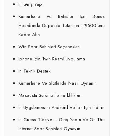
In Giriş Yap
Kumarhane Ve Bahisler Için Bonus
Hesabında Depozito Tutarının +%500’üne
Kadar Alın
Win Spor Bahisleri Seçenekleri
Iphone Için 1win Resmi Uygulama
In Teknik Destek
Kumarhane Ve Slotlarda Nasıl Oynanır
Masaüstü Sürümü Ile Farklılıklar
In Uygulamasını Android Ve Ios Için Indirin
In Guess Türkiye – Giriş Yapın Ve On The
Internet Spor Bahisleri Oynayın