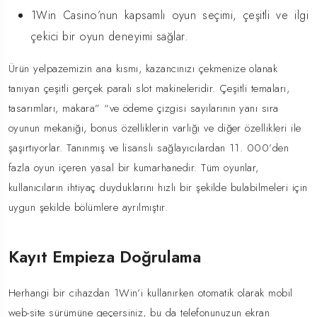
1Win Casino’nun kapsamlı oyun seçimi, çeşitli ve ilgi
çekici bir oyun deneyimi sağlar.
Ürün yelpazemizin ana kısmı, kazancınızı çekmenize olanak
tanıyan çeşitli gerçek paralı slot makineleridir. Çeşitli temaları,
tasarımları, makara” “ve ödeme çizgisi sayılarının yanı sıra
oyunun mekaniği, bonus özelliklerin varlığı ve diğer özellikleri ile
şaşırtıyorlar. Tanınmış ve lisanslı sağlayıcılardan 11. 000’den
fazla oyun içeren yasal bir kumarhanedir. Tüm oyunlar,
kullanıcıların ihtiyaç duyduklarını hızlı bir şekilde bulabilmeleri için
uygun şekilde bölümlere ayrılmıştır.
Kayıt Empieza Doğrulama
Herhangi bir cihazdan 1Win’i kullanırken otomatik olarak mobil
web-site sürümüne geçersiniz, bu da telefonunuzun ekran