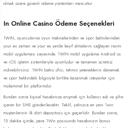
olmak üzere güvenli ödeme yöntemleri mevcuttur.
In Online Casino Ödeme Seçenekleri
1WIN, oyuncularına oyun makinelerinden ve spor bahislerinden
your ex zaman ve your ex yerde keyif almalarını sağlayan resmi
mobil uygulaması sayesinde. 1WIN mobil uygulama Android os
ve iOS işletim sistemleriyle uyumludur ve tamamen ücretsiz
indirebilirsiniz. 1WIN bahis ofisi, tahmin yeteneklerini denemek
ve spor hakkındaki bilgisiyle birlikte kazanmak isteyenler için
mükemmel bir platformdur.
Bundan sonra kişisel hesabınıza erişmek için kullanıcı adı ve şifre
içeren bir SMS gönderilecektir. Teklif, yalnızca en yeni 1win
müşterilerinin ilk dört depozitosu için geçerlidir. Bundan sonra,
15 dakika içinde, para 1Win possuindo hesabınızın bonus