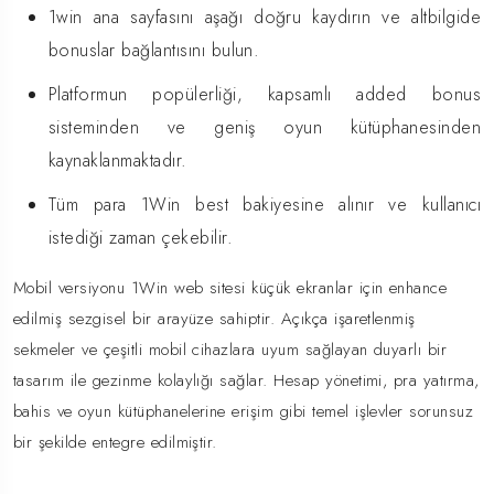
1win ana sayfasını aşağı doğru kaydırın ve altbilgide
bonuslar bağlantısını bulun.
Platformun popülerliği, kapsamlı added bonus
sisteminden ve geniş oyun kütüphanesinden
kaynaklanmaktadır.
Tüm para 1Win best bakiyesine alınır ve kullanıcı
istediği zaman çekebilir.
Mobil versiyonu 1Win web sitesi küçük ekranlar için enhance
edilmiş sezgisel bir arayüze sahiptir. Açıkça işaretlenmiş
sekmeler ve çeşitli mobil cihazlara uyum sağlayan duyarlı bir
tasarım ile gezinme kolaylığı sağlar. Hesap yönetimi, pra yatırma,
bahis ve oyun kütüphanelerine erişim gibi temel işlevler sorunsuz
bir şekilde entegre edilmiştir.