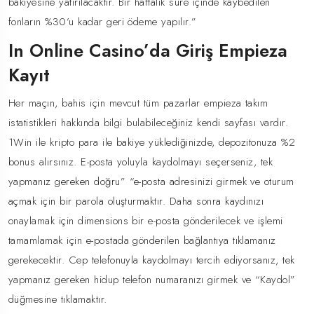
bakiyesine yatırılacaktır. Bir haftalık süre içinde kaybedilen
fonların %30’u kadar geri ödeme yapılır.”
In Online Casino’da Giriş Empieza
Kayıt
Her maçın, bahis için mevcut tüm pazarlar empieza takım
istatistikleri hakkında bilgi bulabileceğiniz kendi sayfası vardır.
1Win ile kripto para ile bakiye yüklediğinizde, depozitonuza %2
bonus alırsınız. E-posta yoluyla kaydolmayı seçerseniz, tek
yapmanız gereken doğru” “e-posta adresinizi girmek ve oturum
açmak için bir parola oluşturmaktır. Daha sonra kaydınızı
onaylamak için dimensions bir e-posta gönderilecek ve işlemi
tamamlamak için e-postada gönderilen bağlantıya tıklamanız
gerekecektir. Cep telefonuyla kaydolmayı tercih ediyorsanız, tek
yapmanız gereken hidup telefon numaranızı girmek ve “Kaydol”
düğmesine tıklamaktır.