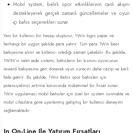
Mobil system, belirli spor etkinliklerinin canlı akışını
destekleyerek gerçek zamanlı güncellemeler ve oyun
içi bahis seçenekleri sunar.
Yeni bir kullanıcı bir hesap oluşturur, 1Win login yapar ve
herhangi bir uygun şekilde para yatırır. Tüm para 1Win best
bakiyesine alınır ve kullanıcı istediği zaman çekebilir. Bu şekilde,
1WIN’in nakit iade sistemi, bahislerin bir kısmını oyuncunun
reward bakiyesine geri dönerek oyun sürecini daha cazip ve karlı
hale getirir. Bu şekilde, 1Win Bahis spor bahisleri için
potansiyelinizi artırma konusunda mükemmel bir fırsat sunar.
1Win uygulaması mobil bahisler için özel bir system sunmakta ve
mobil cihazlara göre uyarlanmış gelişmiş bir kullanıcı deneyimi
sağlamaktadır.
In On-Line Ile Yatırım Fırsatları