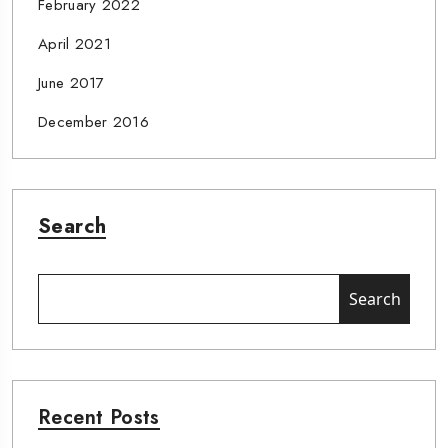
February 2022
April 2021
June 2017
December 2016
Search
Search
Recent Posts