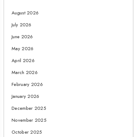
August 2026
July 2026
June 2026
May 2026
April 2026
March 2026
February 2026
January 2026
December 2025
November 2025
October 2025