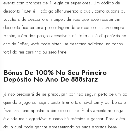
evento com chances de 1. eight ou superiores. Um código de
desconto 1xBet é 1 código alfanumérico o qual, como cupons ou
vouchers de desconto em papel, da voie que você receba um
desconto fixo ou uma porcentagem de desconto em sua compra.
Assim, além dos preços acessíveis e” “ofertas já disponíveis no
ano de 1xBet, você pode obter um desconto adicional no canon
total do teu carrinho ou zero frete.
Bónus De 100% No Seu Primeiro
Depósito No Ano De 888starz
Já não precisará de se preocupar por não seguir perto de um pc
quando o jogo começar, basta tirar o telemóvel carry out bolso e
fazer as suas apostas a dinheiro on-line. É obviamente arriesgar
é ainda mais agradável quando há prémios a ganhar. Para além
do la cual pode ganhar apresentando as suas apostas bem-