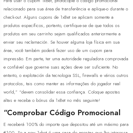
Para usar o cupom 1xBet, photocopie o código promocional
relacionado para sua área de transferência e aplique-o durante o
check-out. Alguns cupons de 1xBet se aplicam somente a
produtos específicos, portanto, certifique-se de que todos os
produtos em seu carrinho sejam qualificados anteriormente a
enviar seu reclamación. Se houver alguma loja física em sua
área, você também poderá fazer uso de um cupom para
impressão. Em parte, ter uma autoridade reguladora comprovada
e confiável que governe suas ações deve ser suficiente. No
entanto, o explotación da tecnologia SSL, firewalls e vários outros
protocolos, tais como manter as informações do jogador real
world,” “devem consolidar essa confiança. Coloque apostas
altas e receba o bónus da 1xBet no mês seguinte!
“Comprobar Código Promocional
E receberá 100% do importe que depositou até um máximo para
€100. Se a new 1xbet é uma casa de apostas que lhe interessa,