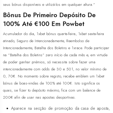
seus bónus disponíveis e utilizá-los em qualquer altura.”
Bônus De Primeiro Depósito De
100% Até €100 Em Powbet
Acumulador do dia, 1xbet bónus quarta-feira, 1xbet sexta-feira
atinado, Seguro de Intencionadamente, Reembolso de
Intencionadamente, Batalha dos Boletins e 1xrace. Pode participar
na “Batalha dos Boletins” zero início de cada mês e, em virtude
de poder ganhar prémios, só necessita sobre fazer uma
intencionadamente com odds de 30 e 501, no valor mínimo de
0, 70€. No momento sobre registo, recebe emblem um 1xbet
bónus de boas-vindas de 100% até 100€. Isto significa os
quais, se fizer to depósito máximo, fica com um balance de
200€ afin de usar nas apostas desportivas.
Aparece na secção de promoção da casa de aposta,