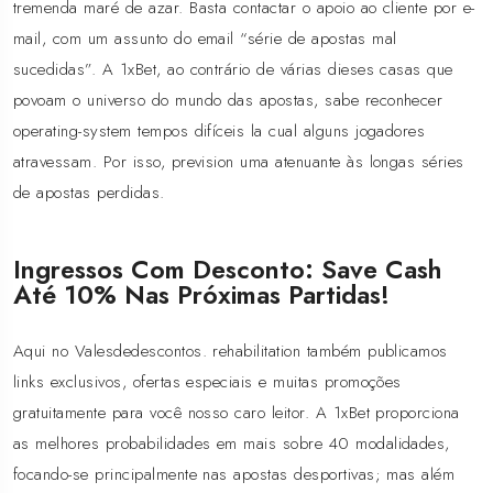
tremenda maré de azar. Basta contactar o apoio ao cliente por e-
mail, com um assunto do email “série de apostas mal
sucedidas”. A 1xBet, ao contrário de várias dieses casas que
povoam o universo do mundo das apostas, sabe reconhecer
operating-system tempos difíceis la cual alguns jogadores
atravessam. Por isso, prevision uma atenuante às longas séries
de apostas perdidas.
Ingressos Com Desconto: Save Cash
Até 10% Nas Próximas Partidas!
Aqui no Valesdedescontos. rehabilitation também publicamos
links exclusivos, ofertas especiais e muitas promoções
gratuitamente para você nosso caro leitor. A 1xBet proporciona
as melhores probabilidades em mais sobre 40 modalidades,
focando-se principalmente nas apostas desportivas; mas além