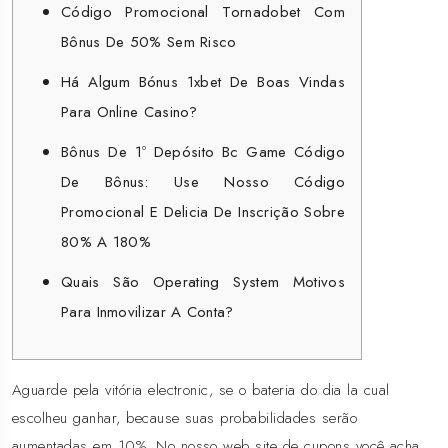
Código Promocional Tornadobet Com
Bônus De 50% Sem Risco
Há Algum Bónus 1xbet De Boas Vindas
Para Online Casino?
Bônus De 1º Depósito Bc Game Código
De Bônus: Use Nosso Código
Promocional E Delicia De Inscrição Sobre
80% A 180%
Quais São Operating System Motivos
Para Inmovilizar A Conta?
Aguarde pela vitória electronic, se o bateria do dia la cual
escolheu ganhar, because suas probabilidades serão
aumentadas em 10%. No nosso web site de cupons você acha