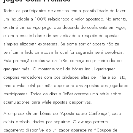
Todos os participantes de apostas tem a possibilidade de fazer
um indudable a 100% relacionada o valor apostado. No entanto,
exista é um serviço pago, que depende do coeficiente em vigor,
e tem a possibilidade de ser aplicado a respeito de apostas
simples elizabeth expressas. Se some sort of aposta não ze
verificar, a lado da aposta la cual foi segurada será devolvida.
Esta promoção exclusiva da 1xBet começa no primeiro dia de
qualquer mês. O montante total de bónus inclui quaisquer
coupons vencedores com posibilidades altas de linha e ao listo,
mas o valor total por mês dependerá das apostas dos jogadores
participantes. Todos os dias a 1xBet oferece uma série sobre
acumuladores para while apostas desportivas.
A empresa dá um bónus de “Aposta sobre Confiança”, caso
exista probabilidades por seguirse. O avanço perform
pagamento disponível ao utilizador aparece na “Coupon de