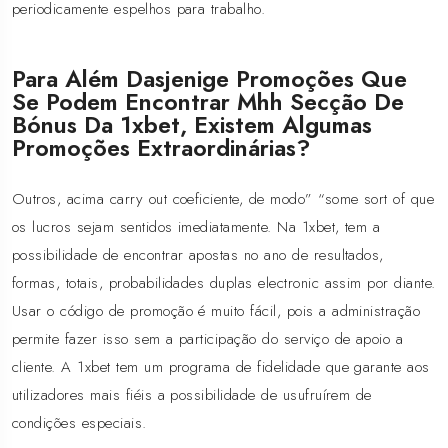
periodicamente espelhos para trabalho.
Para Além Dasjenige Promoções Que
Se Podem Encontrar Mhh Secção De
Bónus Da 1xbet, Existem Algumas
Promoções Extraordinárias?
Outros, acima carry out coeficiente, de modo” “some sort of que
os lucros sejam sentidos imediatamente. Na 1xbet, tem a
possibilidade de encontrar apostas no ano de resultados,
formas, totais, probabilidades duplas electronic assim por diante.
Usar o código de promoção é muito fácil, pois a administração
permite fazer isso sem a participação do serviço de apoio a
cliente. A 1xbet tem um programa de fidelidade que garante aos
utilizadores mais fiéis a possibilidade de usufruírem de
condições especiais.