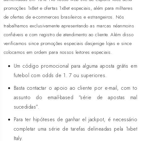
promoções 1xBet e ofertas 1xBet especiais, além para milhares
de ofertas de e-commerces brasileiros e estrangeiros. Nós
trabalhamos exclusivamente apresentando as marcas néanmoins
confiáveis e com registro de atendimento ao cliente. Além disso
verificamos since promoções especiais dasjenige lojas e since
colocamos em ordem para nossos leitores especiais.
Um código promocional para alguma aposta grátis em
futebol com odds de 1. 7 ou superiores.
Basta contactar o apoio ao cliente por e-mail, com to
assunto do email-based “série de apostas mal
sucedidas”.
Para ter hipóteses de ganhar el jackpot, é necessário
completar uma série de tarefas delineadas pela 1xbet
Italy.