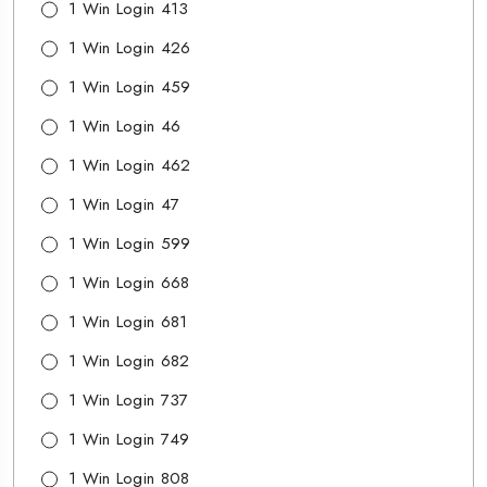
1 Win Login 413
1 Win Login 426
1 Win Login 459
1 Win Login 46
1 Win Login 462
1 Win Login 47
1 Win Login 599
1 Win Login 668
1 Win Login 681
1 Win Login 682
1 Win Login 737
1 Win Login 749
1 Win Login 808