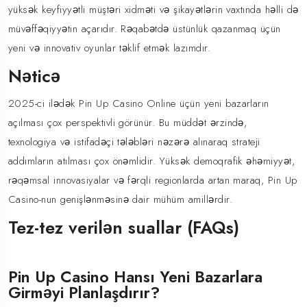
yüksək keyfiyyətli müştəri xidməti və şikayətlərin vaxtında həlli də
müvəffəqiyyətin açarıdır. Rəqabətdə üstünlük qazanmaq üçün
yeni və innovativ oyunlar təklif etmək lazımdır.
Nəticə
2025-ci ilədək Pin Up Casino Online üçün yeni bazarların
açılması çox perspektivli görünür. Bu müddət ərzində,
texnologiya və istifadəçi tələbləri nəzərə alınaraq strateji
addımların atılması çox önəmlidir. Yüksək demoqrafik əhəmiyyət,
rəqəmsal innovasiyalar və fərqli regionlarda artan maraq, Pin Up
Casino-nun genişlənməsinə dair mühüm amillərdir.
Tez-tez verilən suallar (FAQs)
Pin Up Casino Hansı Yeni Bazarlara
Girməyi Planlaşdırır?