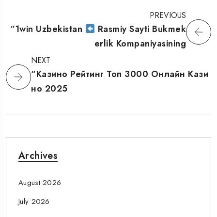
PREVIOUS
“1win Uzbekistan
Rasmiy Sayti Bukmek
Erlik Kompaniyasining
NEXT
“казино Рейтинг Топ 3000 Онлайн Кази
Но 2025
Archives
August 2026
July 2026