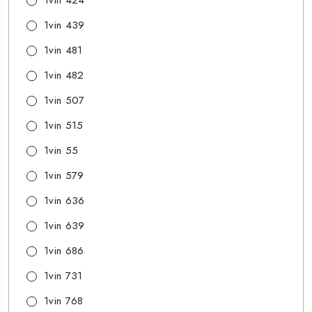
1vin 424
1vin 439
1vin 481
1vin 482
1vin 507
1vin 515
1vin 55
1vin 579
1vin 636
1vin 639
1vin 686
1vin 731
1vin 768