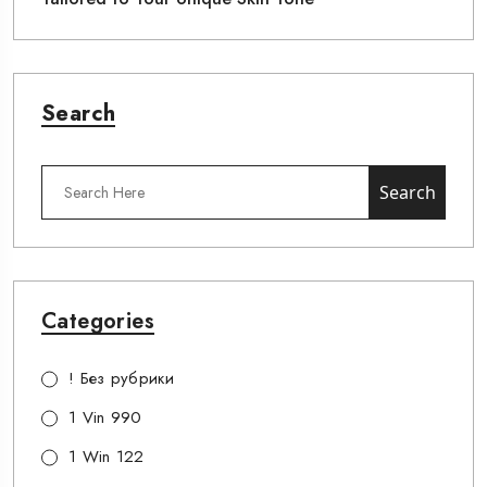
Search
Search
Categories
! Без рубрики
1 Vin 990
1 Win 122