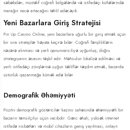
səbəbdən, müxtəlif coğrafi bölgələrdə və istifadəçi kütlələrində
marağın necə artacağını təhlil edəcəyik.
Yeni Bazarlara Giriş Stratejisi
Pin Up Casino Online, yeni bazarlara uğurlu bir giriş etmək üçün
bir sıra stratejilər həyata keçirə bilər. Coğrafi fərqliliklərin
nəzərə alınması və yerli qanunvericiliyə uyğunluq, doğru
strategiyanın əsasını təşkil edir. Məhsulun lokalizə edilməsi və
yerli istifadəçi zövqlərinə uyğun təkliflər təqdim etmək, bazarda
üstünlük qazanmağa kömək edə bilər.
Demografik Əhəmiyyəti
Pozitiv demoqrafik göstəricilər kazino sahəsində əhəmiyyətli bir
bazarın təmsilçiliyi üçün vacibdir. Gənc əhali, yüksək internet
istifadə nisbətləri və mobil cihazların geniş yayılması, onlayn