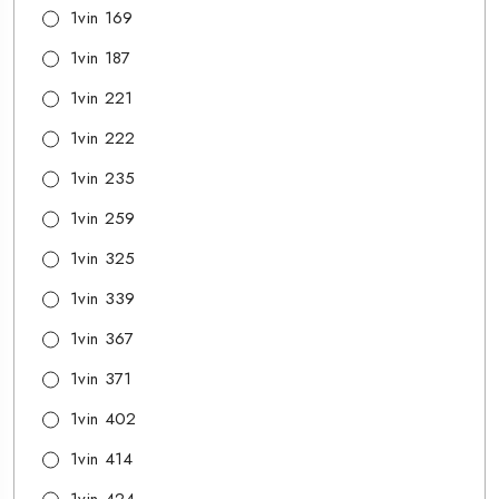
1vin 169
1vin 187
1vin 221
1vin 222
1vin 235
1vin 259
1vin 325
1vin 339
1vin 367
1vin 371
1vin 402
1vin 414