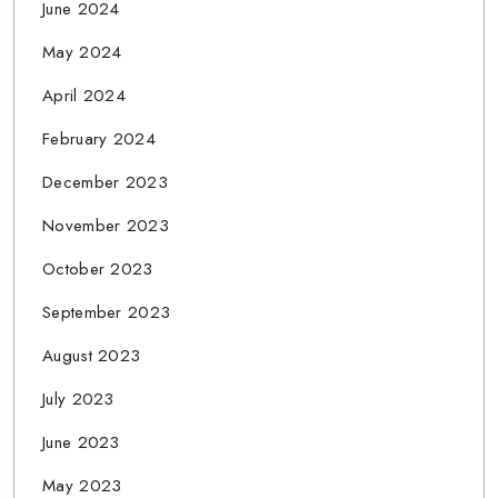
June 2024
May 2024
April 2024
February 2024
December 2023
November 2023
October 2023
September 2023
August 2023
July 2023
June 2023
May 2023