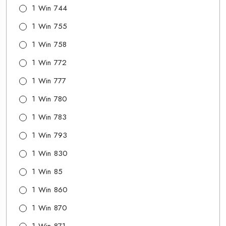
1 Win 744
1 Win 755
1 Win 758
1 Win 772
1 Win 777
1 Win 780
1 Win 783
1 Win 793
1 Win 830
1 Win 85
1 Win 860
1 Win 870