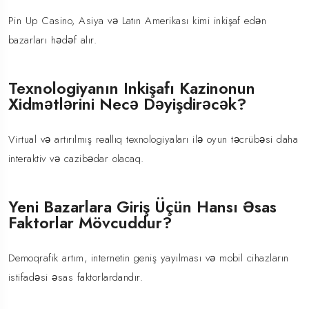
Pin Up Casino, Asiya və Latın Amerikası kimi inkişaf edən
bazarları hədəf alır.
Texnologiyanın Inkişafı Kazinonun
Xidmətlərini Necə Dəyişdirəcək?
Virtual və artırılmış reallıq texnologiyaları ilə oyun təcrübəsi daha
interaktiv və cazibədar olacaq.
Yeni Bazarlara Giriş Üçün Hansı Əsas
Faktorlar Mövcuddur?
Demoqrafik artım, internetin geniş yayılması və mobil cihazların
istifadəsi əsas faktorlardandır.