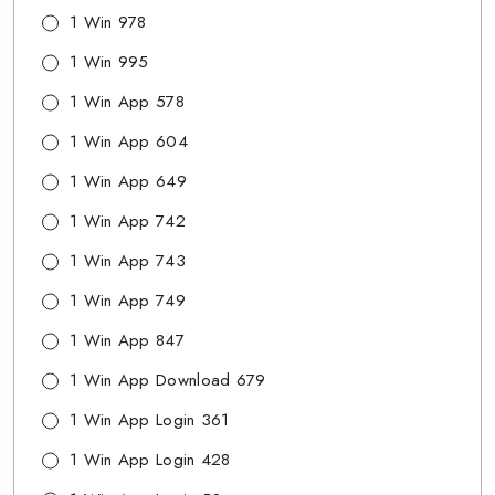
1 Win 978
1 Win 995
1 Win App 578
1 Win App 604
1 Win App 649
1 Win App 742
1 Win App 743
1 Win App 749
1 Win App 847
1 Win App Download 679
1 Win App Login 361
1 Win App Login 428