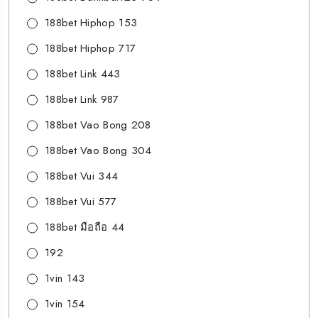
188bet Hiphop 153
188bet Hiphop 717
188bet Link 443
188bet Link 987
188bet Vao Bong 208
188bet Vao Bong 304
188bet Vui 344
188bet Vui 577
188bet มือถือ 44
192
1vin 143
1vin 154