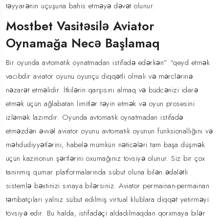
təyyarənin uçuşuna bahis etməyə dəvət olunur.
Mostbet Vasitəsilə Aviator
Oynamağa Necə Başlamaq
Bir oyunda avtomatik oynatmadan istifadə edərkən” “qeyd etmək
vacibdir aviator oyunu oyunçu diqqətli olmalı və mərclərinə
nəzarət etməlidir. İtkilərin qarşısını almaq və büdcənizi idarə
etmək üçün ağlabatan limitlər təyin etmək və oyun prosesini
izləmək lazımdır. Oyunda avtomatik oynatmadan istifadə
etməzdən əvvəl aviator oyunu avtomatik oyunun funksionallığını və
məhdudiyyətlərini, habelə mümkün nəticələri tam başa düşmək
üçün kazinonun şərtlərini oxumağınız tövsiyə olunur. Siz bir çox
tanınmış qumar platformalarında sübut oluna bilən ədalətli
sistemlə bəxtinizi sınaya bilərsiniz. Aviator permainan-permainan
tərtibatçıları yalnız sübut edilmiş virtual klublara diqqət yetirməyi
tövsiyə edir. Bu halda, istifadəçi aldadilmaqdan qorxmaya bilər