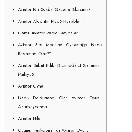
Aviator Nə Qədər Qazana Bilərsiniz?
Aviator Alqoritm Necə Hesablanır
Game Aviator Rapid Qaydalar
Aviator Slot Machine Oynamağa Necə
Başlamaq Olar?”
Aviator Sübut Edilə Bilən Ədalət Sisteminin
Mahiyyəti
Aviator Oyna
Necə Doldurmaq Olar Aviator Oyunu
Azərbaycanda
Aviator Hile
Oyunun Funksionallığı Aviator Oyunu