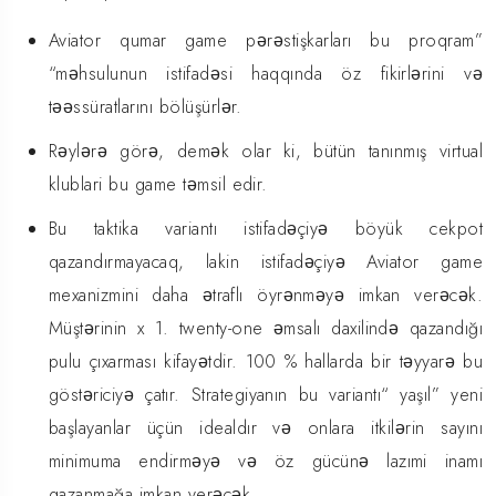
Aviator qumar game pərəstişkarları bu proqram”
“məhsulunun istifadəsi haqqında öz fikirlərini və
təəssüratlarını bölüşürlər.
Rəylərə görə, demək olar ki, bütün tanınmış virtual
klublari bu game təmsil edir.
Bu taktika variantı istifadəçiyə böyük cekpot
qazandırmayacaq, lakin istifadəçiyə Aviator game
mexanizmini daha ətraflı öyrənməyə imkan verəcək.
Müştərinin x 1. twenty-one əmsalı daxilində qazandığı
pulu çıxarması kifayətdir. 100 % hallarda bir təyyarə bu
göstəriciyə çatır. Strategiyanın bu variantı“ yaşıl” yeni
başlayanlar üçün idealdır və onlara itkilərin sayını
minimuma endirməyə və öz gücünə lazımi inamı
qazanmağa imkan verəcək.