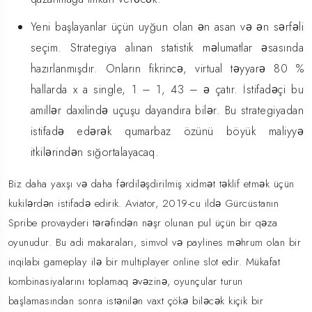
Yeni başlayanlar üçün uyğun olan ən asan və ən sərfəli
seçim. Strategiya alınan statistik məlumatlar əsasında
hazırlanmışdır. Onların fikrincə, virtual təyyarə 80 %
hallarda x a single, 1 – 1, 43 – ə çatır. İstifadəçi bu
amillər daxilində uçuşu dayandıra bilər. Bu strategiyadan
istifadə edərək qumarbaz özünü böyük maliyyə
itkilərindən sığortalayacaq.
Biz daha yaxşı və daha fərdiləşdirilmiş xidmət təklif etmək üçün
kukilərdən istifadə edirik. Aviator, 2019-cu ildə Gürcüstanın
Spribe provayderi tərəfindən nəşr olunan pul üçün bir qəza
oyunudur. Bu adi makaraları, simvol və paylines məhrum olan bir
inqilabi gameplay ilə bir multiplayer online slot edir. Mükafat
kombinasiyalarını toplamaq əvəzinə, oyunçular turun
başlamasından sonra istənilən vaxt çökə biləcək kiçik bir