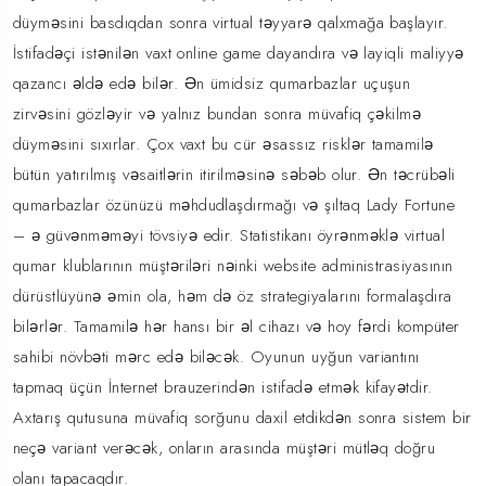
düyməsini basdıqdan sonra virtual təyyarə qalxmağa başlayır.
İstifadəçi istənilən vaxt online game dayandıra və layiqli maliyyə
qazancı əldə edə bilər. Ən ümidsiz qumarbazlar uçuşun
zirvəsini gözləyir və yalnız bundan sonra müvafiq çəkilmə
düyməsini sıxırlar. Çox vaxt bu cür əsassız risklər tamamilə
bütün yatırılmış vəsaitlərin itirilməsinə səbəb olur. Ən təcrübəli
qumarbazlar özünüzü məhdudlaşdırmağı və şıltaq Lady Fortune
– ə güvənməməyi tövsiyə edir. Statistikanı öyrənməklə virtual
qumar klublarının müştəriləri nəinki website administrasiyasının
dürüstlüyünə əmin ola, həm də öz strategiyalarını formalaşdıra
bilərlər. Tamamilə hər hansı bir əl cihazı və hoy fərdi kompüter
sahibi növbəti mərc edə biləcək. Oyunun uyğun variantını
tapmaq üçün İnternet brauzerindən istifadə etmək kifayətdir.
Axtarış qutusuna müvafiq sorğunu daxil etdikdən sonra sistem bir
neçə variant verəcək, onların arasında müştəri mütləq doğru
olanı tapacaqdır.