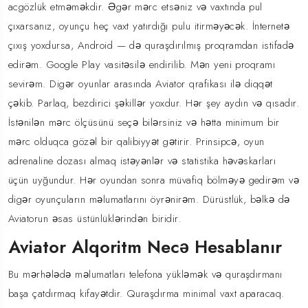
acgözlük etməməkdir. Əgər mərc etsəniz və vaxtında pul
çıxarsanız, oyunçu heç vaxt yatırdığı pulu itirməyəcək. İnternetə
çıxış yoxdursa, Android — də quraşdırılmış proqramdan istifadə
edirəm. Google Play vasitəsilə endirilib. Mən yeni proqramı
sevirəm. Digər oyunlar arasında Aviator qrafikası ilə diqqət
çəkib. Parlaq, bezdirici şəkillər yoxdur. Hər şey aydın və qısadır.
İstənilən mərc ölçüsünü seçə bilərsiniz və hətta minimum bir
mərc olduqca gözəl bir qalibiyyət gətirir. Prinsipcə, oyun
adrenaline dozası almaq istəyənlər və statistika həvəskarları
üçün uyğundur. Hər oyundan sonra müvafiq bölməyə gedirəm və
digər oyunçuların məlumatlarını öyrənirəm. Dürüstlük, bəlkə də
Aviatorun əsas üstünlüklərindən biridir.
Aviator Alqoritm Necə Hesablanır
Bu mərhələdə məlumatları telefona yükləmək və quraşdırmanı
başa çatdırmaq kifayətdir. Quraşdırma minimal vaxt aparacaq.