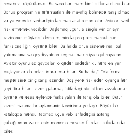
hesabına köçürüləcək. Bu vəsaitlər mərc kimi istifadə oluna bilər.
Bonus proqramının təfərrüatları ilə müvafiq bölmədə tanış olmaq
və ya website rəhbərliyindən məsləhət almaq olar. Aviator’ weil
risk etməmək vacibdir. Başlamaq üçün, a single win onlayn
kazinonun müştərisi demo rejimində proqram məhsulunun
funksionallığını öyrənə bilər. Bu halda onun sistemə real pul
yatırmasına və qeydiyyatdan keçməsinə ehtiyac qalmayacaq.
Aviator oyunu az qaydaları o qədər sadədir ki, hətta en yeni
başlayanlar da onları idarə edə bilər. Bu halda,” “platforma
müştərisinə bir çıxarış lazımdır. Boş yerə risk edən oyunçu hər
şeyi itirə bilər. Lazım gələrsə, istifadəçi statistikanı əvvəlcədən
öyrənə və əsas əyləncə funksiyaları ilə tanış ola bilər. Bütün
lazımi məlumatlar əyləncənin təsvirində yerləşir. Böyük bir
kataloqda məhsul tapmaq üçün veb istifadəçisi axtarış
çubuğundan və en este momento mövcud filtrdən istifadə edə
bilər.