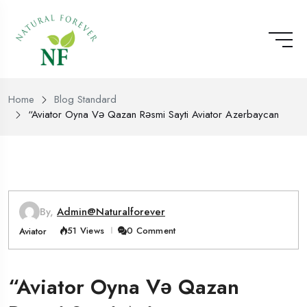
Home
Blog Standard
“aviator Oyna Və Qazan Rəsmi Sayti Aviator Azerbaycan
By,
Admin@naturalforever
51 Views
0 Comment
Aviator
“aviator Oyna Və Qazan