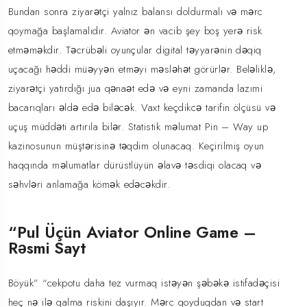
Bundan sonra ziyarətçi yalnız balansı doldurmalı və mərc
qoymağa başlamalıdır. Aviator ən vacib şey boş yerə risk
etməməkdir. Təcrübəli oyunçular digital təyyarənin dəqiq
uçacağı həddi müəyyən etməyi məsləhət görürlər. Beləliklə,
ziyarətçi yatırdığı jua qənaət edə və eyni zamanda lazımi
bacarıqları əldə edə biləcək. Vaxt keçdikcə tarifin ölçüsü və
uçuş müddəti artırıla bilər. Statistik məlumat Pin – Way up
kazinosunun müştərisinə təqdim olunacaq. Keçirilmiş oyun
haqqında məlumatlar dürüstlüyün əlavə təsdiqi olacaq və
səhvləri anlamağa kömək edəcəkdir.
“pul Üçün Aviator Online Game –
Rəsmi Sayt
Böyük” “cekpotu daha tez vurmaq istəyən şəbəkə istifadəçisi
heç nə ilə qalma riskini daşıyır. Mərc qoyduqdan və start