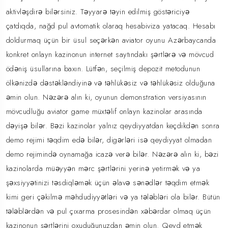
aktivləşdirə bilərsiniz. Təyyarə təyin edilmiş göstəriciyə
çatdıqda, nağd pul avtomatik olaraq hesabiviza yatacaq. Hesabı
doldurmaq üçün bir üsul seçərkən aviator oyunu Azərbaycanda
konkret onlayn kazinonun internet saytındakı şərtlərə və mövcud
ödəniş üsullarına baxın. Lütfən, seçilmiş depozit metodunun
ölkənizdə dəstəkləndiyinə və təhlükəsiz və təhlükəsiz olduğuna
əmin olun. Nəzərə alın ki, oyunun demonstration versiyasının
mövcudluğu aviator game müxtəlif onlayn kazinolar arasında
dəyişə bilər. Bəzi kazinolar yalnız qeydiyyatdan keçdikdən sonra
demo rejimi təqdim edə bilər, digərləri isə qeydiyyat olmadan
demo rejimində oynamağa icazə verə bilər. Nəzərə alın ki, bəzi
kazinolarda müəyyən mərc şərtlərini yerinə yetirmək və ya
şəxsiyyətinizi təsdiqləmək üçün əlavə sənədlər təqdim etmək
kimi geri çəkilmə məhdudiyyətləri və ya tələbləri ola bilər. Bütün
tələblərdən və pul çıxarma prosesindən xəbərdar olmaq üçün
kazinonun şərtlərini oxuduğunuzdan əmin olun. Qeyd etmək