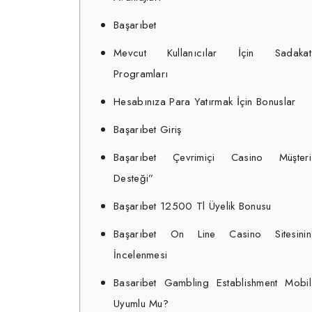
Başarıbet
Mevcut Kullanıcılar İçin Sadakat
Programları
Hesabınıza Para Yatırmak İçin Bonuslar
Başarıbet Giriş
Başarıbet Çevrimiçi Casino Müşteri
Desteği”
Başarıbet 12500 Tl Üyelik Bonusu
Başarıbet On Line Casino Sitesinin
İncelenmesi
Basaribet Gambling Establishment Mobil
Uyumlu Mu?