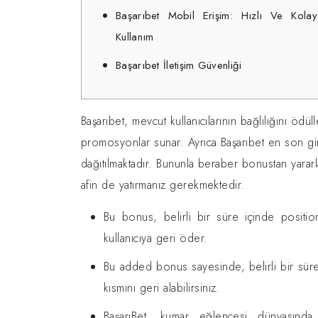
Başarıbet Mobil Erişim: Hızlı Ve Kolay
Kullanım
Başarıbet İletişim Güvenliği
Başarıbet, mevcut kullanıcılarının bağlılığını ödü
promosyonlar sunar. Ayrıca Başarıbet en son gi
dağıtılmaktadır. Bununla beraber bonustan yararl
afin de yatırmanız gerekmektedir.
Bu bonus, belirli bir süre içinde position
kullanıcıya geri öder.
Bu added bonus sayesinde, belirli bir süre
kısmını geri alabilirsiniz.
BaşarıBet, kumar eğlencesi dünyasında