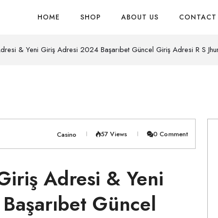
HOME
SHOP
ABOUT US
CONTACT
dresi & Yeni Giriş Adresi 2024 Başarıbet Güncel Giriş Adresi R S Jhun
57 Views
0 Comment
Casino
Giriş Adresi & Yeni
 Başarıbet Güncel