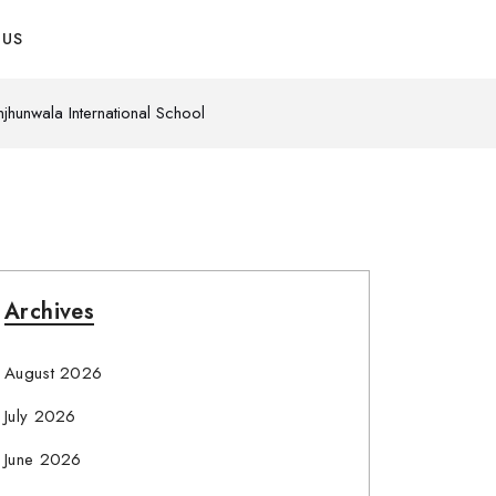
 US
jhunwala International School
Archives
August 2026
July 2026
June 2026