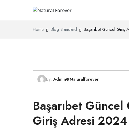
Home
Blog Standard
Başarıbet Güncel Giriş A
By,
Admin@naturalforever
Başarıbet Güncel 
Giriş Adresi 2024