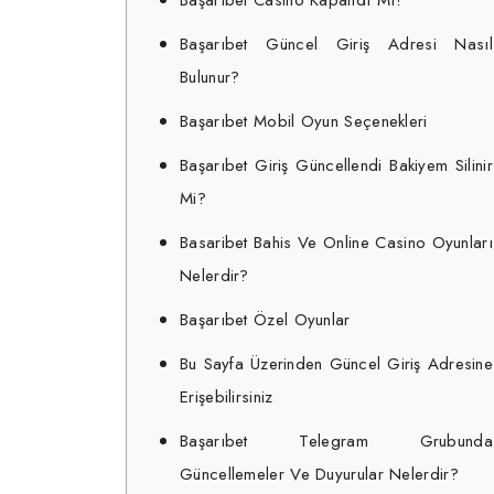
Başarıbet Casino Kapandı Mı?
Başarıbet Güncel Giriş Adresi Nasıl
Bulunur?
Başarıbet Mobil Oyun Seçenekleri
Başarıbet Giriş Güncellendi Bakiyem Silinir
Mi?
Basaribet Bahis Ve Online Casino Oyunları
Nelerdir?
Başarıbet Özel Oyunlar
Bu Sayfa Üzerinden Güncel Giriş Adresine
Erişebilirsiniz
Başarıbet Telegram Grubunda
Güncellemeler Ve Duyurular Nelerdir?