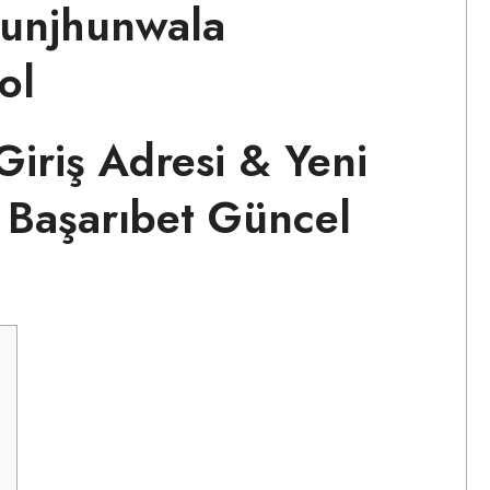
Jhunjhunwala
ol
Giriş Adresi & Yeni
 Başarıbet Güncel