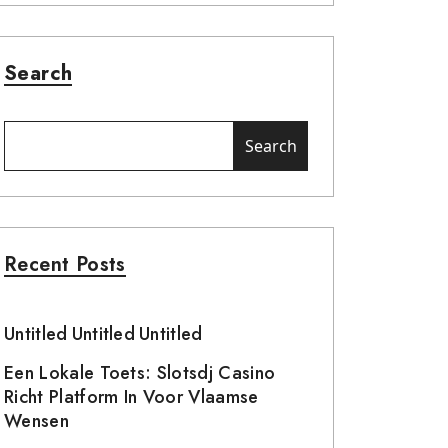
Search
Search
Recent Posts
Untitled
Untitled
Untitled
Een Lokale Toets: Slotsdj Casino
Richt Platform In Voor Vlaamse
Wensen