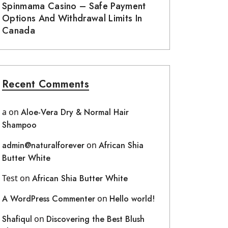
Spinmama Casino – Safe Payment
Options And Withdrawal Limits In
Canada
Recent Comments
a
on
Aloe-Vera Dry & Normal Hair
Shampoo
admin@naturalforever
on
African Shia
Butter White
Test
on
African Shia Butter White
A WordPress Commenter
on
Hello world!
Shafiqul
on
Discovering the Best Blush