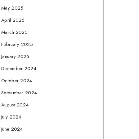
May 2025
April 2025
March 2025
February 2025
January 2025
December 2024
October 2024
September 2024
August 2024
July 2024
June 2024