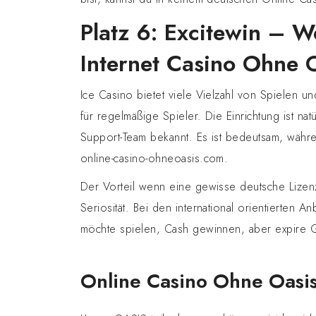
Platz 6: Excitewin – 
Internet Casino Ohne 
Ice Casino bietet viele Vielzahl von Spielen 
für regelmäßige Spieler. Die Einrichtung ist nat
Support-Team bekannt. Es ist bedeutsam, währ
online-casino-ohneoasis.com
.
Der Vorteil wenn eine gewisse deutsche Lizenz
Seriosität. Bei den international orientierten 
möchte spielen, Cash gewinnen, aber expire 
Online Casino Ohne Oasi