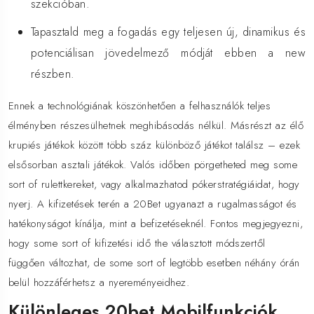
szekcióban.
Tapasztald meg a fogadás egy teljesen új, dinamikus és
potenciálisan jövedelmező módját ebben a new
részben.
Ennek a technológiának köszönhetően a felhasználók teljes
élményben részesülhetnek meghibásodás nélkül. Másrészt az élő
krupiés játékok között több száz különböző játékot találsz – ezek
elsősorban asztali játékok. Valós időben pörgetheted meg some
sort of rulettkereket, vagy alkalmazhatod pókerstratégiáidat, hogy
nyerj. A kifizetések terén a 20Bet ugyanazt a rugalmasságot és
hatékonyságot kínálja, mint a befizetéseknél. Fontos megjegyezni,
hogy some sort of kifizetési idő the választott módszertől
függően változhat, de some sort of legtöbb esetben néhány órán
belül hozzáférhetsz a nyereményeidhez.
Különleges 20bet Mobilfunkciók