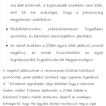
óra alatt történnek, a kriptovaluták esetében nem több,
mint 24 óra szükséges, hogy a pénzösszeg
megjelenjen számlánkon.
Mobiltelefonodon zökkenőmentesen fogadhatsz
sportokra, és bármilyen kaszinójátékon játszhatsz.
Az elmúlt években a 20Bet egyre több játékost vonzott
magához, és ennek köszönhetően az egyik
legnépszerűbb fogadóiroda lett Magyarországon.
A meglévő játékosoknak is rendszeresen kínálnak különböző
promóciókat, great például cashback vagy ingyenes fogadások.
A” “kifizetések végrehajtási ideje általában függ a választott
fizetési módtól. Érdemes tájékozódni a 20Bet oldalán a
különböző fizetési módok várakozási idejéről és esetleges
költségeiről, hogy the legjobb döntést hozhassuk meg a saját