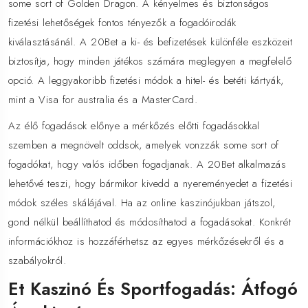
some sort of Golden Dragon. A kényelmes és biztonságos
fizetési lehetőségek fontos tényezők a fogadóirodák
kiválasztásánál. A 20Bet a ki- és befizetések különféle eszközeit
biztosítja, hogy minden játékos számára meglegyen a megfelelő
opció. A leggyakoribb fizetési módok a hitel- és betéti kártyák,
mint a Visa for australia és a MasterCard.
Az élő fogadások előnye a mérkőzés előtti fogadásokkal
szemben a megnövelt oddsok, amelyek vonzzák some sort of
fogadókat, hogy valós időben fogadjanak. A 20Bet alkalmazás
lehetővé teszi, hogy bármikor kivedd a nyereményedet a fizetési
módok széles skálájával. Ha az online kaszinójukban játszol,
gond nélkül beállíthatod és módosíthatod a fogadásokat. Konkrét
információkhoz is hozzáférhetsz az egyes mérkőzésekről és a
szabályokról.
Et Kaszinó És Sportfogadás: Átfogó