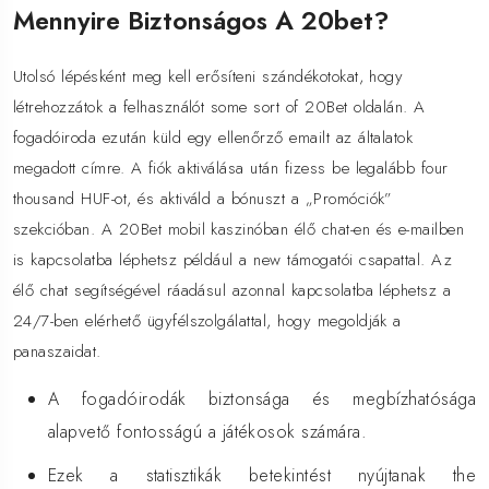
Mennyire Biztonságos A 20bet?
Utolsó lépésként meg kell erősíteni szándékotokat, hogy
létrehozzátok a felhasználót some sort of 20Bet oldalán. A
fogadóiroda ezután küld egy ellenőrző emailt az általatok
megadott címre. A fiók aktiválása után fizess be legalább four
thousand HUF-ot, és aktiváld a bónuszt a „Promóciók”
szekcióban. A 20Bet mobil kaszinóban élő chat-en és e-mailben
is kapcsolatba léphetsz például a new támogatói csapattal. Az
élő chat segítségével ráadásul azonnal kapcsolatba léphetsz a
24/7-ben elérhető ügyfélszolgálattal, hogy megoldják a
panaszaidat.
A fogadóirodák biztonsága és megbízhatósága
alapvető fontosságú a játékosok számára.
Ezek a statisztikák betekintést nyújtanak the