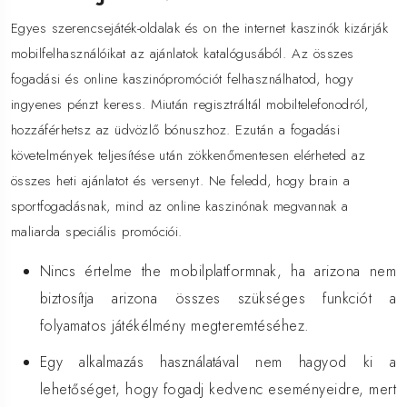
Egyes szerencsejáték-oldalak és on the internet kaszinók kizárják
mobilfelhasználóikat az ajánlatok katalógusából. Az összes
fogadási és online kaszinópromóciót felhasználhatod, hogy
ingyenes pénzt keress. Miután regisztráltál mobiltelefonodról,
hozzáférhetsz az üdvözlő bónuszhoz. Ezután a fogadási
követelmények teljesítése után zökkenőmentesen elérheted az
összes heti ajánlatot és versenyt. Ne feledd, hogy brain a
sportfogadásnak, mind az online kaszinónak megvannak a
maliarda speciális promóciói.
Nincs értelme the mobilplatformnak, ha arizona nem
biztosítja arizona összes szükséges funkciót a
folyamatos játékélmény megteremtéséhez.
Egy alkalmazás használatával nem hagyod ki a
lehetőséget, hogy fogadj kedvenc eseményeidre, mert