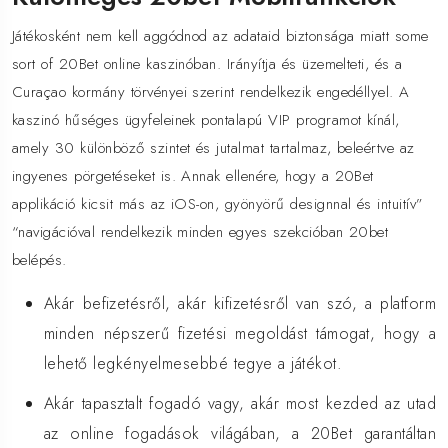
Játékosként nem kell aggódnod az adataid biztonsága miatt some
sort of 20Bet online kaszinóban. Irányítja és üzemelteti, és a
Curaçao kormány törvényei szerint rendelkezik engedéllyel. A
kaszinó hűséges ügyfeleinek pontalapú VIP programot kínál,
amely 30 különböző szintet és jutalmat tartalmaz, beleértve az
ingyenes pörgetéseket is. Annak ellenére, hogy a 20Bet
applikáció kicsit más az iOS-on, gyönyörű designnal és intuitív”
“navigációval rendelkezik minden egyes szekcióban
20bet
belépés
.
Akár befizetésről, akár kifizetésről van szó, a platform
minden népszerű fizetési megoldást támogat, hogy a
lehető legkényelmesebbé tegye a játékot.
Akár tapasztalt fogadó vagy, akár most kezded az utad
az online fogadások világában, a 20Bet garantáltan