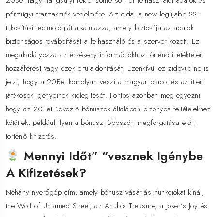
20Bet nagy hangsúlyt fektet some sort of felhasználói adatok és
pénzügyi tranzakciók védelmére. Az oldal a new legújabb SSL-
titkosítási technológiát alkalmazza, amely biztosítja az adatok
biztonságos továbbítását a felhasználó és a szerver között. Ez
megakadályozza az érzékeny információkhoz történő illetéktelen
hozzáférést vagy ezek eltulajdonítását. Ezenkívül ez zidovudine is
jelzi, hogy a 20Bet komolyan veszi a magyar piacot és az itteni
játékosok igényeinek kielégítését. Fontos azonban megjegyezni,
hogy az 20Bet üdvözlő bónuszok általában bizonyos feltételekhez
kötöttek, például ilyen a bónusz többszöri megforgatása előtt
történő kifizetés.
Mennyi Időt” “vesznek Igénybe
A Kifizetések?
Néhány nyerőgép cím, amely bónusz vásárlási funkciókat kínál,
the Wolf of Untamed Street, az Anubis Treasure, a Joker’s Joy és