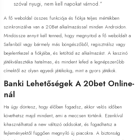
szóval nyugi, nem kell napokat várnod.”
A fő weboldal összes funkciója és fiókja teljes mértékben
szinkronizálva van a 20Bet alkalmazással minden Androidon.
Mindössze annyit kell tenned, hogy megnyitod a fő weboldalt a
Safariból vagy bármely más böngészőből, regisztrálsz vagy
bejelentkezel a fiókjába, és letöltöd az alkalmazást. A kaszinó
játékválasztéka hatalmas, és mindent lefed a legnépszerűbb
címektől az olyan egyedi játékokig, mint a gyors játékok.
Banki Lehetőségek A 20bet Online-
nál
Ha úgy döntesz, hogy élőben fogadsz, akkor valós időben
követhetsz majd mindent, ami a meccsen történik. Ezenkívül
kihasználhatod a new változó oddsokat, és fogadhatsz a
fejleményektől függően megnyíló új piacokra. A biztonság