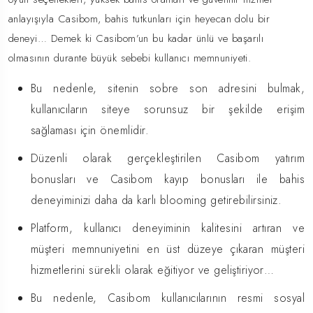
anlayışıyla Casibom, bahis tutkunları için heyecan dolu bir
deneyi… Demek ki Casibom’un bu kadar ünlü ve başarılı
olmasının durante büyük sebebi kullanıcı memnuniyeti.
Bu nedenle, sitenin sobre son adresini bulmak,
kullanıcıların siteye sorunsuz bir şekilde erişim
sağlaması için önemlidir.
Düzenli olarak gerçekleştirilen Casibom yatırım
bonusları ve Casibom kayıp bonusları ile bahis
deneyiminizi daha da karlı blooming getirebilirsiniz.
Platform, kullanıcı deneyiminin kalitesini artıran ve
müşteri memnuniyetini en üst düzeye çıkaran müşteri
hizmetlerini sürekli olarak eğitiyor ve geliştiriyor…
Bu nedenle, Casibom kullanıcılarının resmi sosyal