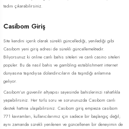
tadını çıkarabilirsiniz.
Casibom Giriş
Site kendini içerik olarak sürekli güncellediği, yenilediği gibi
Casibom yeni giriş adresi de sürekli güncellemektedir.
Biliyorsunuz ki online canlı bahis siteleri ve canlı casino siteleri
popüler. Bu da nasıl bahis ve gambling establishment internet
dünyasına taşındıysa dolandırıcıların da taşındığı anlamına
geliyor.
Casibom’un güvenilir altyapısı sayesinde bahislerinizi rahatlıkla
yapabilirsiniz. Her türlü soru ve sorununuzda Casibom canlı
destek hattına ulaşabilirsiniz. Casibom giriş empieza casibom
771 kavramları, kullanıcılarımız için sadece bir başlangıç değil;
aynı zamanda sürekli yenilenen ve güncellenen bir deneyimin de