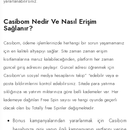
yararlanabilirsiniz.
Casibom Nedir Ve Nasıl Erişim
Sağlanır?
Casibom, ödeme işlemlerinizde herhangi bir sorun yaşamamanız
için en kaliteli altyapıyı sağlar. Site zaman zaman erişim
kısıtlamalarına maruz kalabileceğinden, platform her zaman
güncel giriş adresini paylaşır. Güncel adresi öğrenmek için
Casibom’un sosyal medya hesaplarını takip” “edebilir veya e-
posta bildirimlerini kontrol edebilirsiniz. Sitede para yatırma
sıklığınıza ve yatırım miktarınıza göre belli kademeler var. Her
kademeye dağıtılan Free Spin sayısı ve hangi oyunda geçerli
olacak olan bu Totally free Spinler değişmektedir.
Bonus kampanyalarından yararlanmak için Casibom
hesabınıza giriş yapıp ilgili kampanyanın şartlarını yerine