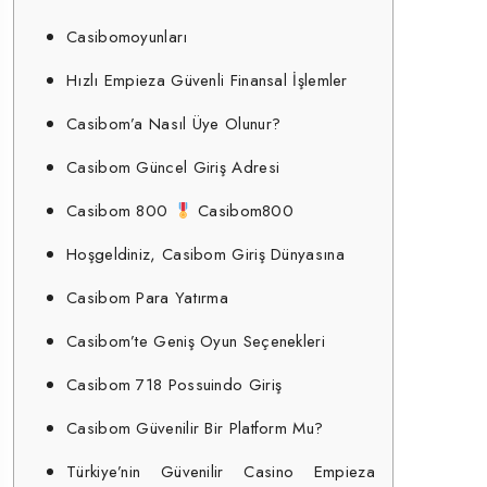
Casibomoyunları
Hızlı Empieza Güvenli Finansal İşlemler
Casibom’a Nasıl Üye Olunur?
Casibom Güncel Giriş Adresi
Casibom 800
Casibom800
Hoşgeldiniz, Casibom Giriş Dünyasına
Casibom Para Yatırma
Casibom’te Geniş Oyun Seçenekleri
Casibom 718 Possuindo Giriş
Casibom Güvenilir Bir Platform Mu?
Türkiye’nin Güvenilir Casino Empieza