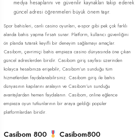
medya hesaplarını ve güvenilir kaynakları takip ederek
güncel adresi öğrenmeleri büyük önem taşır.
Spor bahisleri, canlı casino oyunları, e-spor gibi pek çok farklı
alanda bahis yapma fırsatı sunar. Platform, kullanıcı güvenliğini
ön planda tutarak keyifli bir deneyim sağlamayı amaçlar.
Casibom, çevrimiçi bahis empieza casino dünyasında öne çıkan
güncel adreslerden biridir. Casibom giriş sayfası üzerinden
kolayca hesabınıza erişebilir, Casibom’un sunduğu tüm
hizmetlerden faydalanabilirsiniz. Casibom giriş ile bahis
dünyasının kapılarını aralayın ve Casibom’un sunduğu
avantajlardan hemen faydalanın. Casibom, online eğlence
empieza oyun tutkunlarının bir araya geldiği popüler
platformlardan biridir.
Casibom 800
Casibom800