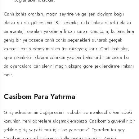
Canlı bahis oranları, maçın seyrine ve gelişen olaylara bağlı
olarak sık sık güncellenir. Bu nedenle, kullanıcılara sürekli olarak
en avantajlı oranları yakalama fırsatı sunar. Casibom, kullanıcılara
geniş bir yelpazede canlı bahis seçenekleri sunarak gerçek
zamanlı bahis deneyimini en üst düzeye çıkarır. Canlı bahisler,
spor etkinlikleri devam ederken yapılan bahislerdir empieza bu
da oyunculara bahislerini maçın akışına göre şekillendirme imkanı
tanır.
Casibom Para Yatırma
Giriş adreslerinin değişmesinin sebebi ise maalesef ülkemizdeki
kanunlar. Yeni adreslere ulaşmak empieza Casibom’a güvenilir bir
şekilde giriş yapabilmek için ise yapmanız” “gereken tek şey
Casibom giriş adreslerimizi kullanmanız olacaktır. Ayrıca