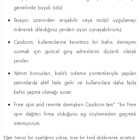
genelinde büyük ödül…
Tarayıcı üzerinden erişebilir veya mobil uygulamayı
indirerek dilediğiniz yerden oyun oynayabilirsiniz.
Casibom, kullanıcılarına kesintisiz bir bahis deneyimi
sunmak için güncel giriş adreslerini düzenli olarak
yeniler.
Yatırım bonusları, belirli ödeme yöntemleriyle yapılan
yatırımlarda aktif hale gelir ve kullanıcılara daha fazla
bahis yapma olanağı sunar.
Free spin and rewrite demişken Casibom tam” “bir free
spin dağıtıcı firma olduğunu ag söylemeden geçmek
istemiyorum.
Eğer henüz bir üyeliğiniz yoksa, kısa bir kind doldurarak ücretsiz