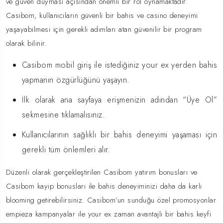
ve güven duyması açısından önemli bir rol oynamaktadır.
Casibom, kullanıcıların güvenli bir bahis ve casino deneyimi
yaşayabilmesi için gerekli adımları atan güvenilir bir program
olarak bilinir.
Casibom mobil giriş ile istediğiniz your ex yerden bahis
yapmanın özgürlüğünü yaşayın.
İlk olarak ana sayfaya erişmenizin adından “Üye Ol”
sekmesine tıklamalısınız.
Kullanıcılarının sağlıklı bir bahis deneyimi yaşaması için
gerekli tüm önlemleri alır.
Düzenli olarak gerçekleştirilen Casibom yatırım bonusları ve
Casibom kayıp bonusları ile bahis deneyiminizi daha da karlı
blooming getirebilirsiniz. Casibom’un sunduğu özel promosyonlar
empieza kampanyalar ile your ex zaman avantajlı bir bahis keyfi