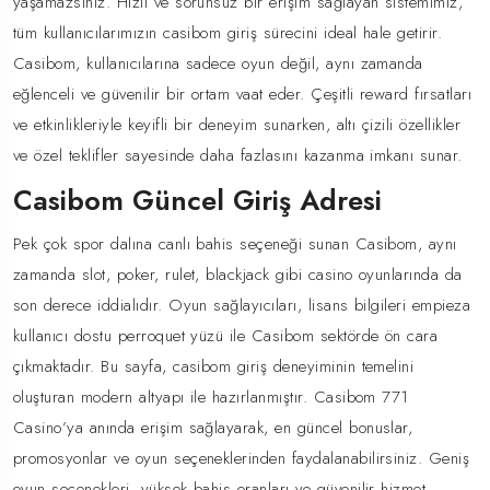
yaşamazsınız. Hızlı ve sorunsuz bir erişim sağlayan sistemimiz,
tüm kullanıcılarımızın casibom giriş sürecini ideal hale getirir.
Casibom, kullanıcılarına sadece oyun değil, aynı zamanda
eğlenceli ve güvenilir bir ortam vaat eder. Çeşitli reward fırsatları
ve etkinlikleriyle keyifli bir deneyim sunarken, altı çizili özellikler
ve özel teklifler sayesinde daha fazlasını kazanma imkanı sunar.
Casibom Güncel Giriş Adresi
Pek çok spor dalına canlı bahis seçeneği sunan Casibom, aynı
zamanda slot, poker, rulet, blackjack gibi casino oyunlarında da
son derece iddialıdır. Oyun sağlayıcıları, lisans bilgileri empieza
kullanıcı dostu perroquet yüzü ile Casibom sektörde ön cara
çıkmaktadır. Bu sayfa, casibom giriş deneyiminin temelini
oluşturan modern altyapı ile hazırlanmıştır. Casibom 771
Casino’ya anında erişim sağlayarak, en güncel bonuslar,
promosyonlar ve oyun seçeneklerinden faydalanabilirsiniz. Geniş
oyun seçenekleri, yüksek bahis oranları ve güvenilir hizmet