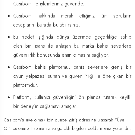
Casibom ile işlemleriniz güvende.
Casibom hakkında merak ettiğiniz tüm soruların
cevaplarını burada bulabilirsiniz.
Bu hedef ışığında dünya üzerinde geçerliliğe sahip
olan bir lisans ile anlaşan bu marka bahis severlere
güvenilirlik konusunda emin olmasını sağlıyor.
Casibom bahis platformu, bahis severlere geniş bir
oyun yelpazesi sunan ve güvenilirliği ile öne çıkan bir
platformdur.
Platform, kullanıcı güvenliğini ön planda tutarak keyifli
bir deneyim sağlamayı amaçlar.
Casibom’a üye olmak için güncel giriş adresine ulaşarak “Üye
Ol” butonuna tıklamanız ve gerekli bilgileri doldurmanız yeterlidir.