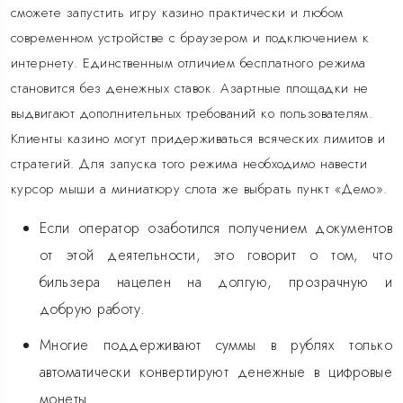
сможете запустить игру казино практически и любом
современном устройстве с браузером и подключением к
интернету. Единственным отличием бесплатного режима
становится без денежных ставок. Азартные площадки не
выдвигают дополнительных требований ко пользователям.
Клиенты казино могут придерживаться всяческих лимитов и
стратегий. Для запуска того режима необходимо навести
курсор мыши а миниатюру слота же выбрать пункт «Демо».
Если оператор озаботился получением документов
от этой деятельности, это говорит о том, что
бильзера нацелен на долгую, прозрачную и
добрую работу.
Многие поддерживают суммы в рублях только
автоматически конвертируют денежные в цифровые
монеты.