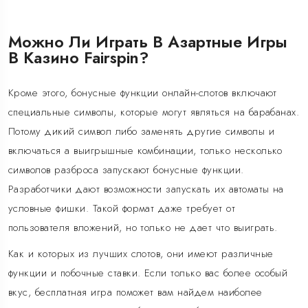
Можно Ли Играть В Азартные Игры
В Казино Fairspin?
Кроме этого, бонусные функции онлайн-слотов включают
специальные символы, которые могут являться на барабанах.
Потому дикий символ либо заменять другие символы и
включаться а выигрышные комбинации, только несколько
символов разброса запускают бонусные функции.
Разработчики дают возможности запускать их автоматы на
условные фишки. Такой формат даже требует от
пользователя вложений, но только не дает что выиграть.
Как и которых из лучших слотов, они имеют различные
функции и побочные ставки. Если только вас более особый
вкус, бесплатная игра поможет вам найдем наиболее