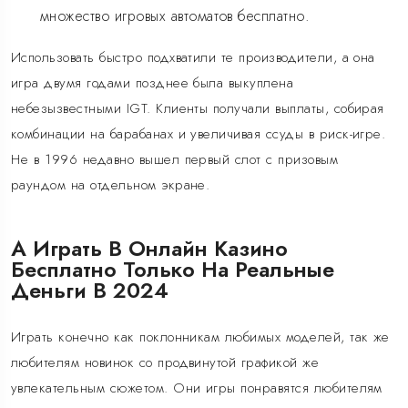
множество игровых автоматов бесплатно.
Использовать быстро подхватили те производители, а она
игра двумя годами позднее была выкуплена
небезызвестными IGT. Клиенты получали выплаты, собирая
комбинации на барабанах и увеличивая ссуды в риск-игре.
Не в 1996 недавно вышел первый слот с призовым
раундом на отдельном экране.
А Играть В Онлайн Казино
Бесплатно Только На Реальные
Деньги В 2024
Играть конечно как поклонникам любимых моделей, так же
любителям новинок со продвинутой графикой же
увлекательным сюжетом. Они игры понравятся любителям