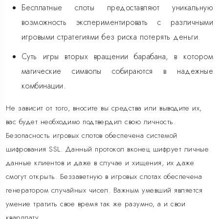
Бесплатные слоты предоставляют уникальную
возможность экспериментировать с различными
игровыми стратегиями без риска потерять деньги.
Суть игры вторых вращении барабана, в котором
магические символы собираются в надежные
комбинации.
Не зависит от того, вносите вы средства или выводите их,
вас будет необходимо подтвердил свою личность.
Безопасность игровых слотов обеспечена системой
шифрования SSL. Данный протокол вконец шифрует личные
данные клиентов и даже в случае и хищения, их даже
смогут открыть. Беззаветную в игровых слотах обеспечена
генератором случайных чисел. Важным умевший является
умение тратить свое время так же разумно, а и свои
кварплату.