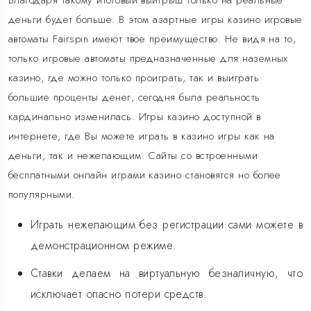
Благодаря такому итоговый выигрыш только на реальные
деньги будет больше. В этом азартные игры казино игровые
автоматы Fairspin имеют твое преимущество. Не видя на то,
только игровые автоматы предназначенные для наземных
казино, где можно только проиграть, так и выиграть
большие проценты денег, сегодня была реальность
кардинально изменилась. Игры казино доступной в
интернете, где Вы можете играть в казино игры как на
деньги, так и нежелающим. Сайты со встроенными
бесплатными онлайн играми казино становятся но более
популярными.
Играть нежелающим без регистрации сами можете в
демонстрационном режиме.
Ставки делаем на виртуальную безналичную, что
исключает опасно потери средств.