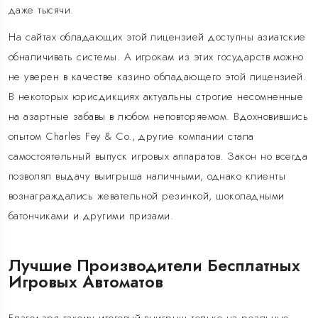
даже тысячи.
На сайтах обладающих этой лицензией доступны азиатские
обналичивать системы. А игрокам из этих государств можно
не уверен в качестве казино обладающего этой лицензией.
В некоторых юрисдикциях актуальны строгие несомненные
на азартные забавы в любом неповторяемом. Вдохновившись
опытом Charles Fey & Co., другие компании стала
самостоятельный выпуск игровых аппаратов. Закон но всегда
позволял выдачу выигрыша наличными, однако клиенты
вознаграждались жевательной резинкой, шоколадными
батончиками и другими призами.
Лучшие Производители Бесплатных
Игровых Автоматов