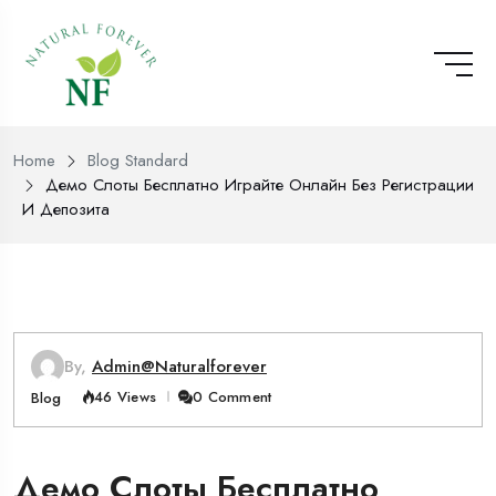
Home
Blog Standard
Демо Слоты Бесплатно Играйте Онлайн Без Регистрации
И Депозита
By,
Admin@naturalforever
46 Views
0 Comment
Blog
Демо Слоты Бесплатно