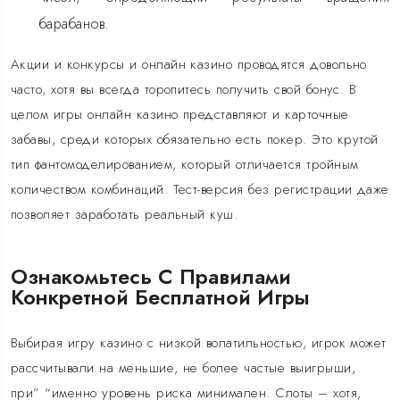
барабанов.
Акции и конкурсы и онлайн казино проводятся довольно
часто, хотя вы всегда торопитесь получить свой бонус. В
целом игры онлайн казино представляют и карточные
забавы, среди которых обязательно есть покер. Это крутой
тип фантомоделированием, который отличается тройным
количеством комбинаций. Тест-версия без регистрации даже
позволяет заработать реальный куш.
Ознакомьтесь С Правилами
Конкретной Бесплатной Игры
Выбирая игру казино с низкой волатильностью, игрок может
рассчитывали на меньшие, не более частые выигрыши,
при” “именно уровень риска минимален. Слоты – хотя,