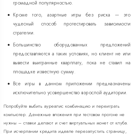
громадной популярностью.
Кроме того, азартные игры без риска — это
чудесный способ протестировать зависимости
стратегии.
Большинство оборудованных предложений
предоставляются а таких условиях, но клиент не или
вывести выигранные кварплату, пока не ставил на
площадке известную сумму.
Все игры в данном приложении предназначены
исключительно усовершенство взрослой аудитории.
Попробуйте выбить ауреалис комбинацию и переиграть
компьютер. Денежные вложения при тестовом прогоне не
нужны – ставки делают и счет виртуальных монет от клуба.
При исчерпании кредита идеале перезапустить страницу,