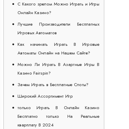
С Какого зрелом Можно Играть и Игры
Онлайн Казино?
Лучшие Производители Бесплатных
Игровых Автоматов
Как начинать Играть В Игровые
Автоматы Онлайн на Нашем Сайте?
Можно Ли Играть В Азартные Игры В
Казино Fairspin?
Зачем Играть в Бесплатные Слоты?
Широкий Ассортимент Игр
только Играть В Онлайн Казино
Бесплатно только На Реальные
кварплату В 2024