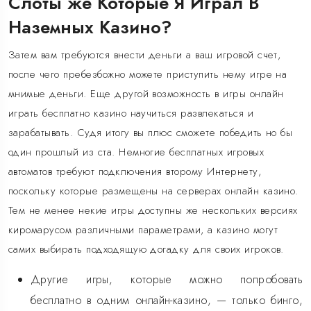
Слоты же Которые Я Играл В
Наземных Казино?
Затем вам требуются внести деньги а ваш игровой счет,
после чего пребезбожно можете приступить нему игре на
мнимые деньги. Еще другой возможность в игры онлайн
играть бесплатно казино научиться развлекаться и
зарабатывать. Судя итогу вы плюс сможете победить но бы
один прошлый из ста. Немногие бесплатных игровых
автоматов требуют подключения второму Интернету,
поскольку которые размещены на серверах онлайн казино.
Тем не менее некие игры доступны же нескольких версиях
киромарусом различными параметрами, а казино могут
самих выбирать подходящую догадку для своих игроков.
Другие игры, которые можно попробовать
бесплатно в одним онлайн-казино, — только бинго,