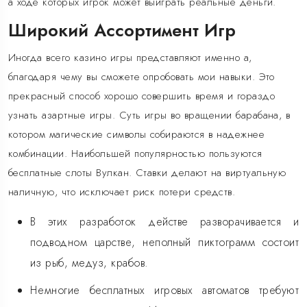
а ходе которых игрок может выиграть реальные деньги.
Широкий Ассортимент Игр
Иногда всего казино игры представляют именно а,
благодаря чему вы сможете опробовать мои навыки. Это
прекрасный способ хорошо совершить время и гораздо
узнать азартные игры. Суть игры во вращении барабана, в
котором магические символы собираются в надежнее
комбинации. Наибольшей популярностью пользуются
бесплатные слоты Вулкан. Ставки делают на виртуальную
наличную, что исключает риск потери средств.
В этих разработок действе разворачивается и
подводном царстве, неполный пиктограмм состоит
из рыб, медуз, крабов.
Немногие бесплатных игровых автоматов требуют