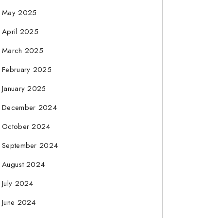
May 2025
April 2025
March 2025
February 2025
January 2025
December 2024
October 2024
September 2024
August 2024
July 2024
June 2024