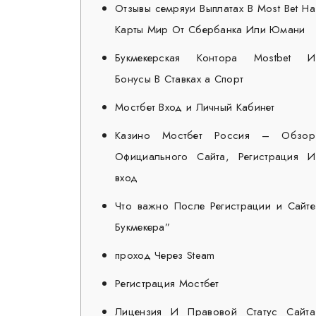
Отзывы семряуи Выплатах В Most Bet На
Карты Мир От Сбербанка Или Юмани
Букмекерская Контора Mostbet И
Бонусы В Ставках а Спорт
Мостбет Вход и Личный Кабинет
Казино Мостбет Россия – Обзор
Официального Сайта, Регистрация И
вход
Что важно После Регистрации и Сайте
Букмекера”
проход Через Steam
Регистрация Мостбет
Лицензия И Правовой Статус Сайта