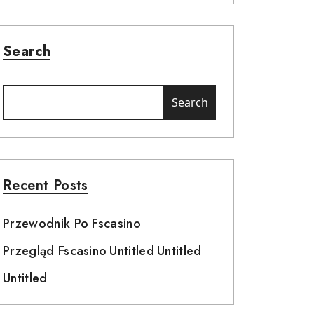
Search
Search
Recent Posts
Przewodnik Po Fscasino
Przegląd Fscasino
Untitled
Untitled
Untitled