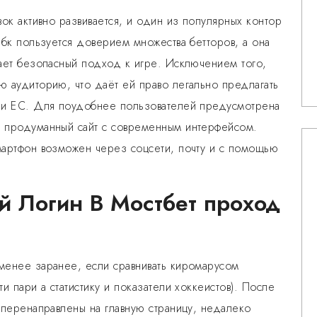
вок активно развивается, и один из популярных контор
 бк пользуется доверием множества бетторов, а она
вает безопасный подход к игре. Исключением того,
ю аудиторию, что даёт ей право легально предлагать
и и ЕС. Для поудобнее пользователей предусмотрена
и продуманный сайт с современным интерфейсом.
мартфон возможен через соцсети, почту и с помощью
й Логин В Мостбет проход
менее заранее, если сравнивать киромарусом
и пари а статистику и показатели хоккеистов). После
 перенаправлены на главную страницу, недалеко