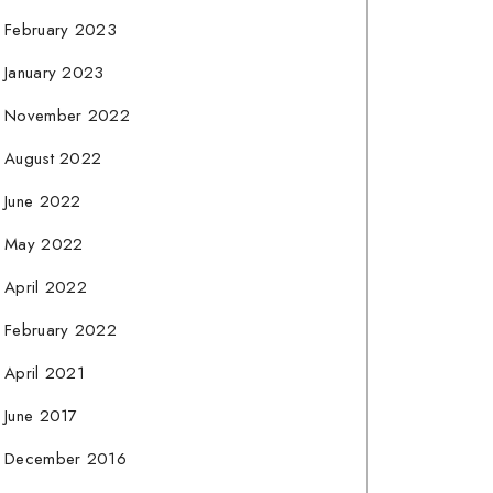
February 2023
January 2023
November 2022
August 2022
June 2022
May 2022
April 2022
February 2022
April 2021
June 2017
December 2016