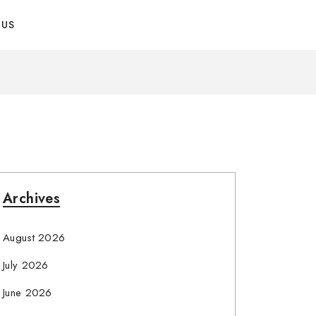
 US
Archives
August 2026
July 2026
June 2026