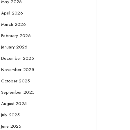
May 2026
April 2026
March 2026
February 2026
January 2026
December 2025
November 2025
October 2025
September 2025
August 2025
July 2025
June 2025