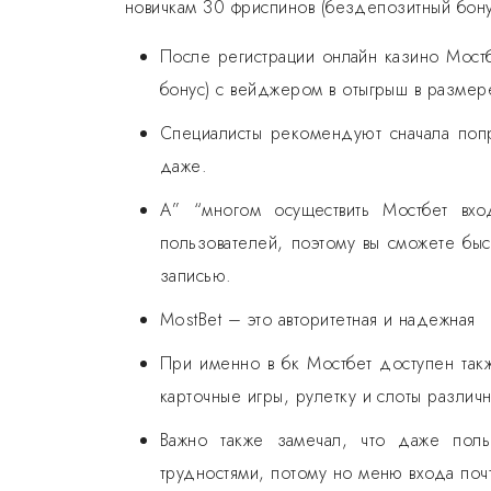
новичкам 30 фриспинов (бездепозитный бону
После регистрации онлайн казино Мост
бонус) с вейджером в отыгрыш в размер
Специалисты рекомендуют сначала попр
даже.
А” “многом осуществить Мостбет вх
пользователей, поэтому вы сможете быс
записью.
MostBet – это авторитетная и надежная
При именно в бк Мостбет доступен так
карточные игры, рулетку и слоты различн
Важно также замечал, что даже поль
трудностями, потому но меню входа поч