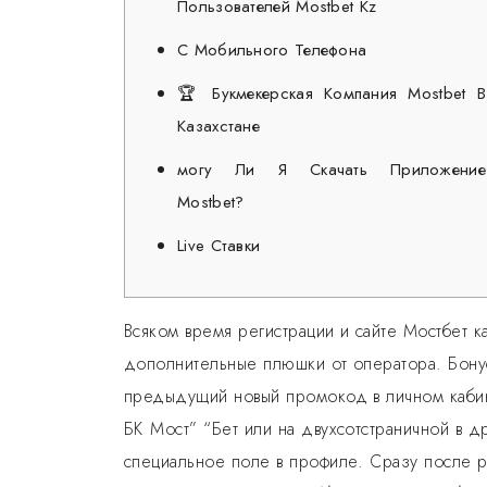
Пользователей Mostbet Kz
С Мобильного Телефона
🏆 Букмекерская Компания Mostbet В
Казахстане
могу Ли Я Скачать Приложение
Mostbet?
Live Ставки
Всяком время регистрации и сайте Мостбет к
дополнительные плюшки от оператора. Бонус
предыдущий новый промокод в личном кабин
БК Мост” “Бет или на двухсотстраничной в д
специальное поле в профиле. Сразу после р