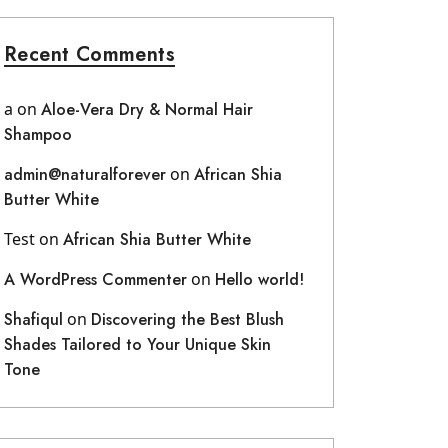
Recent Comments
a
on
Aloe-Vera Dry & Normal Hair
Shampoo
admin@naturalforever
on
African Shia
Butter White
Test
on
African Shia Butter White
A WordPress Commenter
on
Hello world!
Shafiqul
on
Discovering the Best Blush
Shades Tailored to Your Unique Skin
Tone