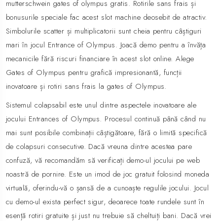
mutterschwein gates of olympus gratis. Rotirile sans frais și
bonusurile speciale fac acest slot machine deosebit de atractiv.
Simbolurile scatter și multiplicatorii sunt cheia pentru câștiguri
mari în jocul Entrance of Olympus. Joacă demo pentru a învăța
mecanicile fără riscuri financiare în acest slot online. Alege
Gates of Olympus pentru grafică impresionantă, funcții
inovatoare și rotiri sans frais la gates of Olympus.
Sistemul colapsabil este unul dintre aspectele inovatoare ale
jocului Entrances of Olympus. Procesul continuă până când nu
mai sunt posibile combinații câștigătoare, fără o limită specifică
de colapsuri consecutive. Dacă vreuna dintre acestea pare
confuză, vă recomandăm să verificați demo-ul jocului pe web
noastră de pornire. Este un imod de joc gratuit folosind moneda
virtuală, oferindu-vă o șansă de a cunoaște regulile jocului. Jocul
cu demo-ul exista perfect sigur, deoarece toate rundele sunt în
esență rotiri gratuite și just nu trebuie să cheltuiți bani. Dacă vrei