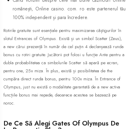
Când vorbim despre cele mai bune cazinouri online
românești, Online casino. com. ro este partenerul tău
100% independent și para încredere.
Rotirile gratuite sunt esențiale pentru maximizarea câștigurilor în
slotul Entrances of Olympus. Există și un simbol Scatter (Zeus),
a new cărui prezență în număr de cel puțin 4 declanșează runda
bonus cu rotiri gratuite. Jucătorii pot folosi u funcție Ante pentru a
dubla probabilitatea ca simbolurile Scatter să apară pe ecran,
pentru one, 25x miza. În plus, există și posibilitatea de the
cumpăra direct runda bonus, pentru 100x miza. În Entrance of
Olympus, just nu există o modalitate garantată de a new activa
funcțiile bonus mai repede, deoarece acestea se bazează pe
noroc.
De Ce Să Alegi Gates Of Olympus De