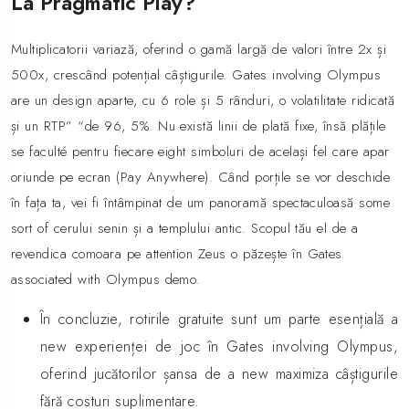
La Pragmatic Play?
Multiplicatorii variază, oferind o gamă largă de valori între 2x și
500x, crescând potențial câștigurile. Gates involving Olympus
are un design aparte, cu 6 role și 5 rânduri, o volatilitate ridicată
și un RTP” “de 96, 5%. Nu există linii de plată fixe, însă plățile
se faculté pentru fiecare eight simboluri de același fel care apar
oriunde pe ecran (Pay Anywhere). Când porțile se vor deschide
în fața ta, vei fi întâmpinat de um panoramă spectaculoasă some
sort of cerului senin și a templului antic. Scopul tău el de a
revendica comoara pe attention Zeus o păzește în Gates
associated with Olympus demo.
În concluzie, rotirile gratuite sunt um parte esențială a
new experienței de joc în Gates involving Olympus,
oferind jucătorilor șansa de a new maximiza câștigurile
fără costuri suplimentare.