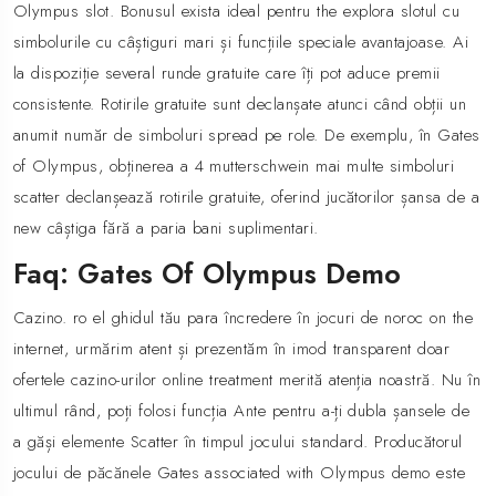
Olympus slot. Bonusul exista ideal pentru the explora slotul cu
simbolurile cu câștiguri mari și funcțiile speciale avantajoase. Ai
la dispoziție several runde gratuite care îți pot aduce premii
consistente. Rotirile gratuite sunt declanșate atunci când obții un
anumit număr de simboluri spread pe role. De exemplu, în Gates
of Olympus, obținerea a 4 mutterschwein mai multe simboluri
scatter declanșează rotirile gratuite, oferind jucătorilor șansa de a
new câștiga fără a paria bani suplimentari.
Faq: Gates Of Olympus Demo
Cazino. ro el ghidul tău para încredere în jocuri de noroc on the
internet, urmărim atent și prezentăm în imod transparent doar
ofertele cazino-urilor online treatment merită atenția noastră. Nu în
ultimul rând, poți folosi funcția Ante pentru a-ți dubla șansele de
a găși elemente Scatter în timpul jocului standard. Producătorul
jocului de păcănele Gates associated with Olympus demo este