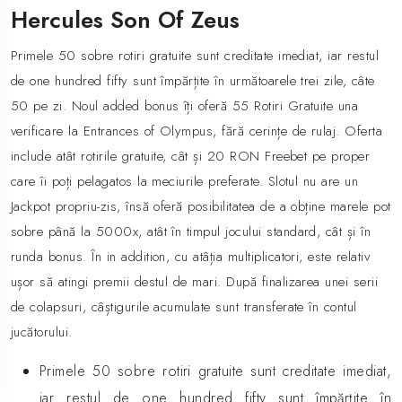
Hercules Son Of Zeus
Primele 50 sobre rotiri gratuite sunt creditate imediat, iar restul
de one hundred fifty sunt împărțite în următoarele trei zile, câte
50 pe zi. Noul added bonus îți oferă 55 Rotiri Gratuite una
verificare la Entrances of Olympus, fără cerințe de rulaj. Oferta
include atât rotirile gratuite, cât și 20 RON Freebet pe proper
care îi poți pelagatos la meciurile preferate. Slotul nu are un
Jackpot propriu-zis, însă oferă posibilitatea de a obține marele pot
sobre până la 5000x, atât în timpul jocului standard, cât și în
runda bonus. În in addition, cu atâția multiplicatori, este relativ
ușor să atingi premii destul de mari. După finalizarea unei serii
de colapsuri, câștigurile acumulate sunt transferate în contul
jucătorului.
Primele 50 sobre rotiri gratuite sunt creditate imediat,
iar restul de one hundred fifty sunt împărțite în