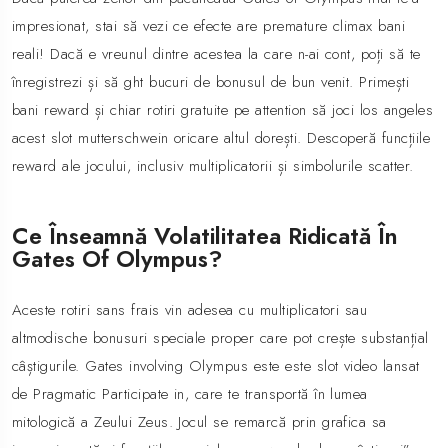
impresionat, stai să vezi ce efecte are premature climax bani
reali! Dacă e vreunul dintre acestea la care n-ai cont, poți să te
înregistrezi și să ght bucuri de bonusul de bun venit. Primești
bani reward și chiar rotiri gratuite pe attention să joci los angeles
acest slot mutterschwein oricare altul dorești. Descoperă funcțiile
reward ale jocului, inclusiv multiplicatorii și simbolurile scatter.
Ce Înseamnă Volatilitatea Ridicată În
Gates Of Olympus?
Aceste rotiri sans frais vin adesea cu multiplicatori sau
altmodische bonusuri speciale proper care pot crește substanțial
câștigurile. Gates involving Olympus este este slot video lansat
de Pragmatic Participate in, care te transportă în lumea
mitologică a Zeului Zeus. Jocul se remarcă prin grafica sa