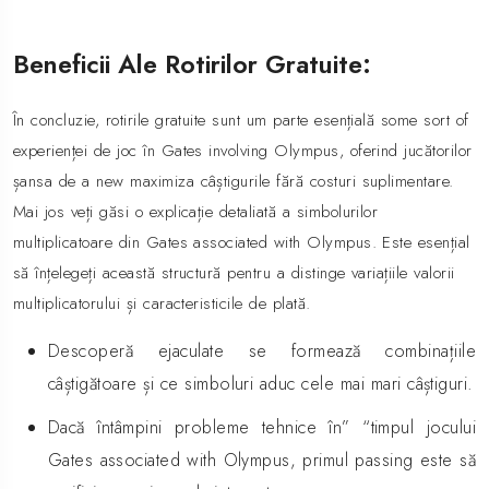
Beneficii Ale Rotirilor Gratuite:
În concluzie, rotirile gratuite sunt um parte esențială some sort of
experienței de joc în Gates involving Olympus, oferind jucătorilor
șansa de a new maximiza câștigurile fără costuri suplimentare.
Mai jos veți găsi o explicație detaliată a simbolurilor
multiplicatoare din Gates associated with Olympus. Este esențial
să înțelegeți această structură pentru a distinge variațiile valorii
multiplicatorului și caracteristicile de plată.
Descoperă ejaculate se formează combinațiile
câștigătoare și ce simboluri aduc cele mai mari câștiguri.
Dacă întâmpini probleme tehnice în” “timpul jocului
Gates associated with Olympus, primul passing este să