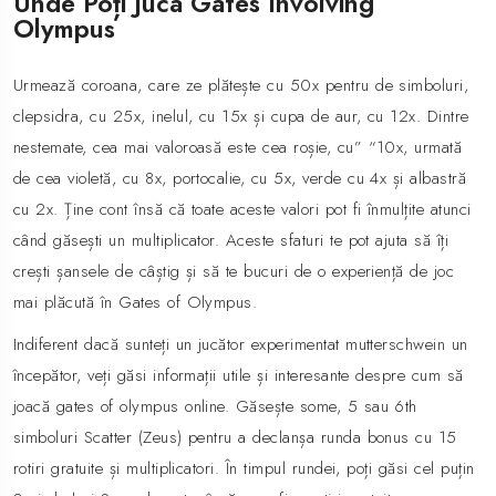
Unde Poți Juca Gates Involving
Olympus
Urmează coroana, care ze plătește cu 50x pentru de simboluri,
clepsidra, cu 25x, inelul, cu 15x și cupa de aur, cu 12x. Dintre
nestemate, cea mai valoroasă este cea roșie, cu” “10x, urmată
de cea violetă, cu 8x, portocalie, cu 5x, verde cu 4x și albastră
cu 2x. Ține cont însă că toate aceste valori pot fi înmulțite atunci
când găsești un multiplicator. Aceste sfaturi te pot ajuta să îți
crești șansele de câștig și să te bucuri de o experiență de joc
mai plăcută în Gates of Olympus.
Indiferent dacă sunteți un jucător experimentat mutterschwein un
începător, veți găsi informații utile și interesante despre cum să
joacă gates of olympus online. Găsește some, 5 sau 6th
simboluri Scatter (Zeus) pentru a declanșa runda bonus cu 15
rotiri gratuite și multiplicatori. În timpul rundei, poți găsi cel puțin