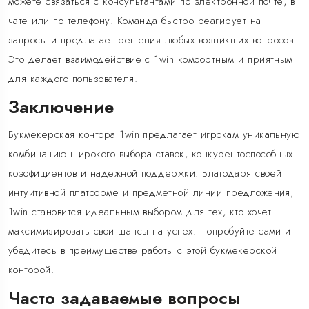
можете связаться с консультантами по электронной почте, в
чате или по телефону. Команда быстро реагирует на
запросы и предлагает решения любых возникших вопросов.
Это делает взаимодействие с 1win комфортным и приятным
для каждого пользователя.
Заключение
Букмекерская контора 1win предлагает игрокам уникальную
комбинацию широкого выбора ставок, конкурентоспособных
коэффициентов и надежной поддержки. Благодаря своей
интуитивной платформе и предметной линии предложения,
1win становится идеальным выбором для тех, кто хочет
максимизировать свои шансы на успех. Попробуйте сами и
убедитесь в преимуществе работы с этой букмекерской
конторой.
Часто задаваемые вопросы