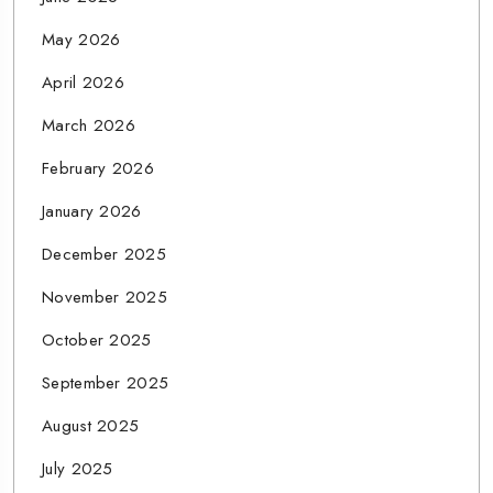
May 2026
April 2026
March 2026
February 2026
January 2026
December 2025
November 2025
October 2025
September 2025
August 2025
July 2025