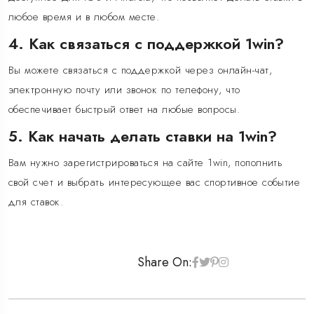
любое время и в любом месте.
4. Как связаться с поддержкой 1win?
Вы можете связаться с поддержкой через онлайн-чат,
электронную почту или звонок по телефону, что
обеспечивает быстрый ответ на любые вопросы.
5. Как начать делать ставки на 1win?
Вам нужно зарегистрироваться на сайте 1win, пополнить
свой счет и выбрать интересующее вас спортивное событие
для ставок.
Share On: