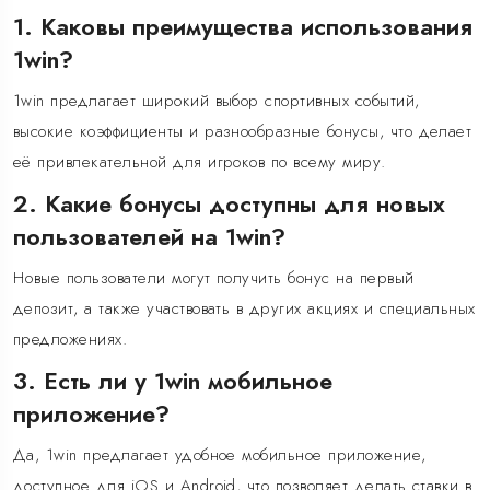
1. Каковы преимущества использования
1win?
1win предлагает широкий выбор спортивных событий,
высокие коэффициенты и разнообразные бонусы, что делает
её привлекательной для игроков по всему миру.
2. Какие бонусы доступны для новых
пользователей на 1win?
Новые пользователи могут получить бонус на первый
депозит, а также участвовать в других акциях и специальных
предложениях.
3. Есть ли у 1win мобильное
приложение?
Да, 1win предлагает удобное мобильное приложение,
доступное для iOS и Android, что позволяет делать ставки в