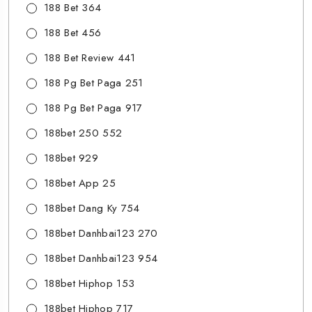
188 Bet 364
188 Bet 456
188 Bet Review 441
188 Pg Bet Paga 251
188 Pg Bet Paga 917
188bet 250 552
188bet 929
188bet App 25
188bet Dang Ky 754
188bet Danhbai123 270
188bet Danhbai123 954
188bet Hiphop 153
188bet Hiphop 717