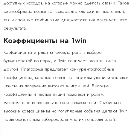
доступных исходов, на которые можно сделать ставки. Такое
разнообразие позволяет совершать как одиночные ставки,
так и сложные комбинации для достижения максимального
результата.
Коэффициенты на 1win
Коэффициенты играют ключевую роль в выборе
букмекерской конторы, и 1win понимает это как никто
другой. Платформа предлагает конкурентоспособные
коэффициенты, которые позволяют игрокам увеличивать свои
шансы на получение высоких выигрышей. Высокие
коэффициенты и частые акции помогают игрокам
максимально использовать свои возможности. Стабильно
высокие коэффициенты на популярные события делают 1win
привлекательным выбором для многих пользователей.