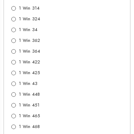
1 Win 314
1 Win 324
1 Win 34
1 Win 362
1 Win 364
1 Win 422
1 Win 425
1 Win 43
1 Win 448
1 Win 451
1 Win 465
1 Win 468