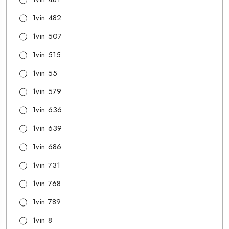
1vin 482
1vin 507
1vin 515
1vin 55
1vin 579
1vin 636
1vin 639
1vin 686
1vin 731
1vin 768
1vin 789
1vin 8