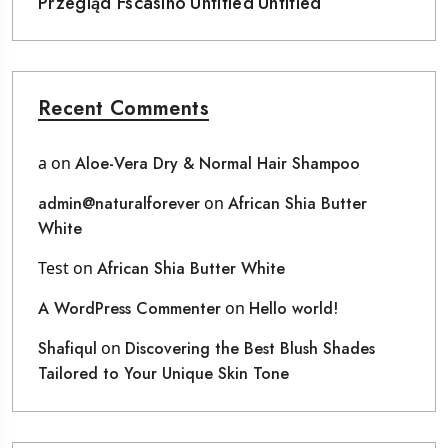
Przegląd Fscasino
Untitled
Untitled
Recent Comments
a
on
Aloe-Vera Dry & Normal Hair Shampoo
admin@naturalforever
on
African Shia Butter
White
Test
on
African Shia Butter White
A WordPress Commenter
on
Hello world!
Shafiqul
on
Discovering the Best Blush Shades
Tailored to Your Unique Skin Tone