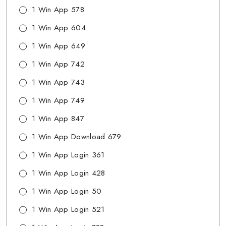
1 Win App 578
1 Win App 604
1 Win App 649
1 Win App 742
1 Win App 743
1 Win App 749
1 Win App 847
1 Win App Download 679
1 Win App Login 361
1 Win App Login 428
1 Win App Login 50
1 Win App Login 521