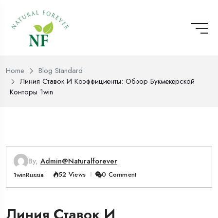
Home
Blog Standard
Линия Ставок И Коэффициенты: Обзор Букмекерской
Конторы 1win
By,
Admin@naturalforever
52 Views
0 Comment
1winRussia
Линия Ставок И