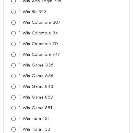
1 Win App Login 788
1 Win Bet 918
1 Win Colombia 307
1 Win Colombia 34
1 Win Colombia 70
1 Win Colombia 747
1 Win Game 335
1 Win Game 656
1 Win Game 843
1 Win Game 869
1 Win Game 881
1 Win India 131
1 Win India 133