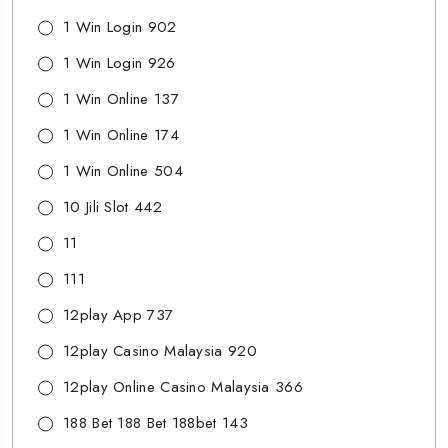
1 Win Login 902
1 Win Login 926
1 Win Online 137
1 Win Online 174
1 Win Online 504
10 Jili Slot 442
11
111
12play App 737
12play Casino Malaysia 920
12play Online Casino Malaysia 366
188 Bet 188 Bet 188bet 143