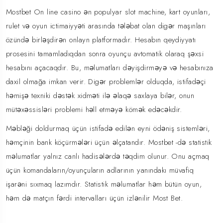
Mostbet On line casino ən populyar slot machine, kart oyunları,
rulet və oyun ictimaiyyəti arasında tələbat olan digər maşınları
özündə birləşdirən onlayn platformadır. Hesabın qeydiyyatı
prosesini tamamladıqdan sonra oyunçu avtomatik olaraq şəxsi
hesabını açacaqdır. Bu, məlumatları dəyişdirməyə və hesabınıza
daxil olmağa imkan verir. Digər problemlər olduqda, istifadəçi
həmişə texniki dəstək xidməti ilə əlaqə saxlaya bilər, onun
mütəxəssisləri problemi həll etməyə kömək edəcəkdir.
Məbləği doldurmaq üçün istifadə edilən eyni ödəniş sistemləri,
həmçinin bank köçürmələri üçün əlçatandır. Mostbet -də statistik
məlumatlar yalnız canlı hadisələrdə təqdim olunur. Onu açmaq
üçün komandaların/oyunçuların adlarının yanındakı müvafiq
işarəni sıxmaq lazımdır. Statistik məlumatlar həm bütün oyun,
həm də matçın fərdi intervalları üçün izlənilir
Most Bet
.