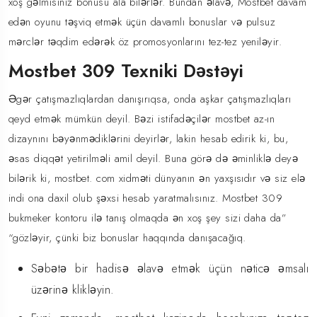
xoş gəlmisiniz bonusu ala bilərlər. Bundan əlavə, Mostbet davam
edən oyunu təşviq etmək üçün davamlı bonuslar və pulsuz
mərclər təqdim edərək öz promosyonlarını tez-tez yeniləyir.
Mostbet 309 Texniki Dəstəyi
Əgər çatışmazlıqlardan danışırıqsa, onda aşkar çatışmazlıqları
qeyd etmək mümkün deyil. Bəzi istifadəçilər mostbet az-ın
dizaynını bəyənmədiklərini deyirlər, lakin hesab edirik ki, bu,
əsas diqqət yetirilməli amil deyil. Buna görə də əminliklə deyə
bilərik ki, mostbet. com xidməti dünyanın ən yaxşısıdır və siz elə
indi ona daxil olub şəxsi hesab yaratmalısınız. Mostbet 309
bukmeker kontoru ilə tanış olmaqda ən xoş şey sizi daha da”
“gözləyir, çünki biz bonuslar haqqında danışacağıq.
Səbətə bir hadisə əlavə etmək üçün nəticə əmsalı
üzərinə klikləyin.