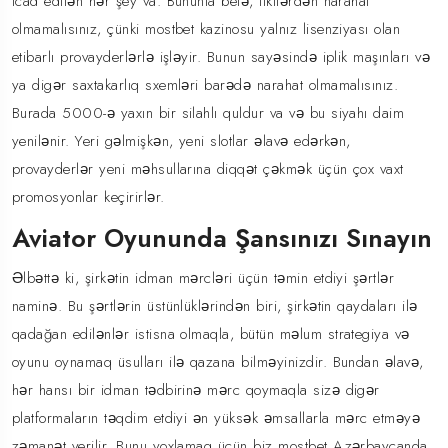
icad edilən hər şey va. Bununla belə, itkilərdən narahat
olmamalısınız, çünki mostbet kazinosu yalnız lisenziyası olan
etibarlı provayderlərlə işləyir. Bunun sayəsində iplik maşınları və
ya digər saxtakarlıq sxemləri barədə narahat olmamalısınız.
Burada 5000-ə yaxın bir silahlı quldur va və bu siyahı daim
yenilənir. Yeri gəlmişkən, yeni slotlar əlavə edərkən,
provayderlər yeni məhsullarına diqqət çəkmək üçün çox vaxt
promosyonlar keçirirlər.
Aviator Oyununda Şansınızı Sınayın
Əlbəttə ki, şirkətin idman mərcləri üçün təmin etdiyi şərtlər
naminə. Bu şərtlərin üstünlüklərindən biri, şirkətin qaydaları ilə
qadağan edilənlər istisna olmaqla, bütün məlum strategiya və
oyunu oynamaq üsulları ilə qazana bilməyinizdir. Bundan əlavə,
hər hansı bir idman tədbirinə mərc qoymaqla sizə digər
platformaların təqdim etdiyi ən yüksək əmsallarla mərc etməyə
zəmanət verilir. Bunu yoxlamaq üçün biz mostbet Azərbaycanda