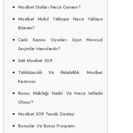
Mostbet Slotları Necə Oynanır?
Mostbet Mobil Tətbiqini Necə Yükləyə
Bilərəm?
Canlı Kazino Oyunları Üçün Mövcud
Seçimlər Hansılardır?
Xətt Mostbet 309
Təhlükəsizlik Və Ədalətlilik: Mostbet
Kazinosu
Bonus Məbləği Nədir Və Necə Istifadə
Olunur?
Mostbet 309 Texniki Dəstəyi
Bonuslar Və Bonus Proqramı