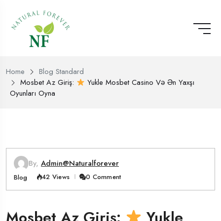
Home
Blog Standard
Mosbet Az Giriş:
Yukle Mosbet Casino Və Ən Yaxşı
Oyunları Oyna
By,
Admin@naturalforever
42 Views
0 Comment
Blog
Mosbet Az Giriş:
Yukle