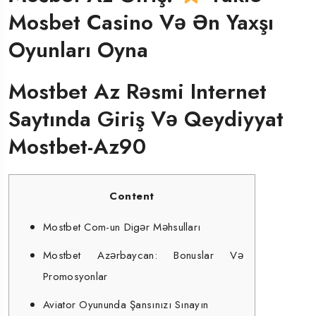
Mosbet Casino Və Ən Yaxşı
Oyunları Oyna
Mostbet Az Rəsmi Internet
Saytında Giriş Və Qeydiyyat
Mostbet-Az90
Content
Mostbet Com-un Digər Məhsulları
Mostbet Azərbaycan: Bonuslar Və
Promosyonlar
Aviator Oyununda Şansınızı Sınayın