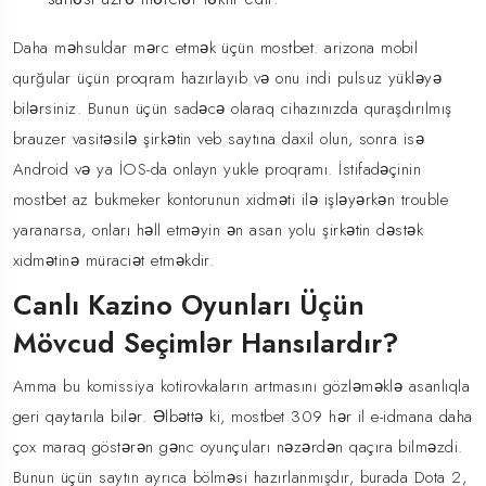
Daha məhsuldar mərc etmək üçün mostbet. arizona mobil
qurğular üçün proqram hazırlayıb və onu indi pulsuz yükləyə
bilərsiniz. Bunun üçün sadəcə olaraq cihazınızda quraşdırılmış
brauzer vasitəsilə şirkətin veb saytına daxil olun, sonra isə
Android və ya İOS-da onlayn yukle proqramı. İstifadəçinin
mostbet az bukmeker kontorunun xidməti ilə işləyərkən trouble
yaranarsa, onları həll etməyin ən asan yolu şirkətin dəstək
xidmətinə müraciət etməkdir.
Canlı Kazino Oyunları Üçün
Mövcud Seçimlər Hansılardır?
Amma bu komissiya kotirovkaların artmasını gözləməklə asanlıqla
geri qaytarıla bilər. Əlbəttə ki, mostbet 309 hər il e-idmana daha
çox maraq göstərən gənc oyunçuları nəzərdən qaçıra bilməzdi.
Bunun üçün saytın ayrıca bölməsi hazırlanmışdır, burada Dota 2,