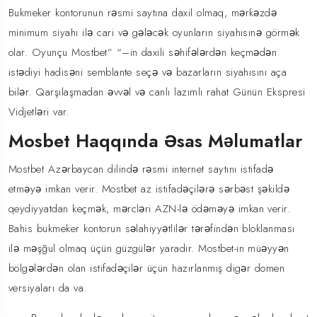
Bukmeker kontorunun rəsmi saytına daxil olmaq, mərkəzdə
minimum siyahı ilə cari və gələcək oyunların siyahısınə görmək
olar. Oyunçu Mostbet” “–in daxili səhifələrdən keçmədən
istədiyi hadisəni semblante seçə və bazarların siyahısını aça
bilər. Qarşılaşmadan əvvəl və canlı lazımlı rahat Günün Ekspresi
Vidjetləri var.
Mosbet Haqqında Əsas Məlumatlar
Mostbet Azərbaycan dilində rəsmi internet saytını istifadə
etməyə imkan verir. Mostbet az istifadəçilərə sərbəst şəkildə
qeydiyyatdan keçmək, mərcləri AZN-lə ödəməyə imkan verir.
Bahis bukmeker kontorun səlahiyyətlilər tərəfindən bloklanması
ilə məşğul olmaq üçün güzgülər yaradır. Mostbet-in müəyyən
bölgələrdən olan istifadəçilər üçün hazırlanmış digər domen
versiyaları da va.