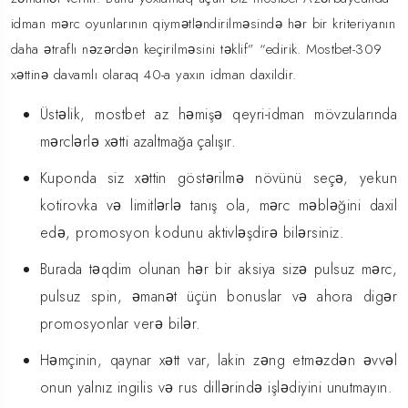
idman mərc oyunlarının qiymətləndirilməsində hər bir kriteriyanın
daha ətraflı nəzərdən keçirilməsini təklif” “edirik. Mostbet-309
xəttinə davamlı olaraq 40-a yaxın idman daxildir.
Üstəlik, mostbet az həmişə qeyri-idman mövzularında
mərclərlə xətti azaltmağa çalışır.
Kuponda siz xəttin göstərilmə növünü seçə, yekun
kotirovka və limitlərlə tanış ola, mərc məbləğini daxil
edə, promosyon kodunu aktivləşdirə bilərsiniz.
Burada təqdim olunan hər bir aksiya sizə pulsuz mərc,
pulsuz spin, əmanət üçün bonuslar və ahora digər
promosyonlar verə bilər.
Həmçinin, qaynar xətt var, lakin zəng etməzdən əvvəl
onun yalnız ingilis və rus dillərində işlədiyini unutmayın.