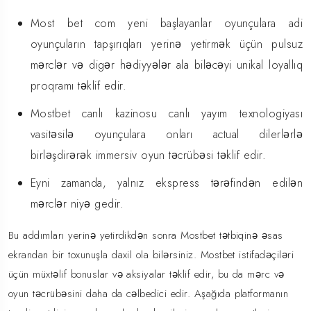
Most bet com yeni başlayanlar oyunçulara adi
oyunçuların tapşırıqları yerinə yetirmək üçün pulsuz
mərclər və digər hədiyyələr ala biləcəyi unikal loyallıq
proqramı təklif edir.
Mostbet canlı kazinosu canlı yayım texnologiyası
vasitəsilə oyunçulara onları actual dilerlərlə
birləşdirərək immersiv oyun təcrübəsi təklif edir.
Eyni zamanda, yalnız ekspress tərəfindən edilən
mərclər niyə gedir.
Bu addımları yerinə yetirdikdən sonra Mostbet tətbiqinə əsas
ekrandan bir toxunuşla daxil ola bilərsiniz. Mostbet istifadəçiləri
üçün müxtəlif bonuslar və aksiyalar təklif edir, bu da mərc və
oyun təcrübəsini daha da cəlbedici edir. Aşağıda platformanın