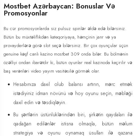
Mostbet Azərbaycan: Bonuslar Və
Promosyonlar
Bu cür promosyonlarda siz pulsuz spinlər əldə edə bilərsiniz.
Bütün bu müxtəliflikdən kateqoriyaya, həmçinin janr və ya
provayderlərə görə slot seçə bilərsiniz. Bir çox oyunçular üçün
genuine kəşf canlı kazino mostbet 309 onda bilər. Bu bölmənin
özəlliyi ondan ibarətdir ki, bütün oyunlar real kazinoda keçirilir və
baş verənləri video yayım vasitəsilə görmək olar.
Hesabınıza daxil olub balansı artırın, mərc etmək
istədiyiniz idman növünü və hoy oyunu seçin, məbləği
daxil edin və təsdiqləyin.
Bu şərtlərin üstünlüklərindən biri, şirkətin qaydaları ilə
qadağan edilənlər istisna olmaqla, bütün məlum
strategiya və oyunu oynamaq üsulları ilə qazana