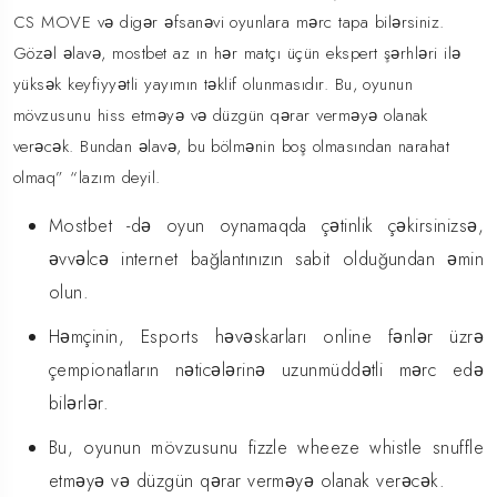
CS MOVE və digər əfsanəvi oyunlara mərc tapa bilərsiniz.
Gözəl əlavə, mostbet az ın hər matçı üçün ekspert şərhləri ilə
yüksək keyfiyyətli yayımın təklif olunmasıdır. Bu, oyunun
mövzusunu hiss etməyə və düzgün qərar verməyə olanak
verəcək. Bundan əlavə, bu bölmənin boş olmasından narahat
olmaq” “lazım deyil.
Mostbet -də oyun oynamaqda çətinlik çəkirsinizsə,
əvvəlcə internet bağlantınızın sabit olduğundan əmin
olun.
Həmçinin, Esports həvəskarları online fənlər üzrə
çempionatların nəticələrinə uzunmüddətli mərc edə
bilərlər.
Bu, oyunun mövzusunu fizzle wheeze whistle snuffle
etməyə və düzgün qərar verməyə olanak verəcək.