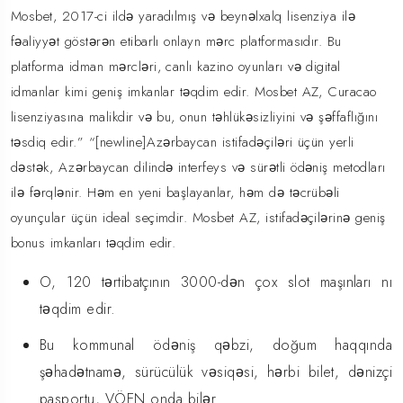
Mosbet, 2017-ci ildə yaradılmış və beynəlxalq lisenziya ilə
fəaliyyət göstərən etibarlı onlayn mərc platformasıdır. Bu
platforma idman mərcləri, canlı kazino oyunları və digital
idmanlar kimi geniş imkanlar təqdim edir. Mosbet AZ, Curacao
lisenziyasına malikdir və bu, onun təhlükəsizliyini və şəffaflığını
təsdiq edir.” “[newline]Azərbaycan istifadəçiləri üçün yerli
dəstək, Azərbaycan dilində interfeys və sürətli ödəniş metodları
ilə fərqlənir. Həm en yeni başlayanlar, həm də təcrübəli
oyunçular üçün ideal seçimdir. Mosbet AZ, istifadəçilərinə geniş
bonus imkanları təqdim edir.
O, 120 tərtibatçının 3000-dən çox slot maşınları nı
təqdim edir.
Bu kommunal ödəniş qəbzi, doğum haqqında
şəhadətnamə, sürücülük vəsiqəsi, hərbi bilet, dənizçi
pasportu, VÖEN onda bilər.