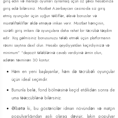
giriş edin və maraqlı oyunları oynamaq üçün öz şəxsi hesabınıza
giriş edə bilərsiniz. Mostbet Azerbaycan casino-da siz giriş
etmiş oyunçular üçün uyğun təkliflər, əlavə bonuslar və
müxtəliftəkliflər əldə etməyə imkan verir. Mostbet həmçinin,
sürətli giriş imkanı ilə oyunçulara daha rahat bir təcrübə təqdim
edir. Xoş gəlmisiniz bonusunuzu tələb etmək üçün platformanın
rəsmi saytına daxil olun. Hesabı qeydiyyatdan keçirdiyinizə və
minimum” “depozit tələblərinə cavab verdiyinə əmin olun,
adətən təxminən 30 kontur.
Həm en yeni başlayanlar, həm də təcrübəli oyunçular
üçün ideal seçimdir.
Bununla belə, fond bölməsinə keçid etdikdən sonra de
uma təəccüblənə bilərsiniz.
Əlbəttə ki, bu göstəricilər idman növündən və matçın
populyarlığından asılı olaraq dəyişir, lakin populyar