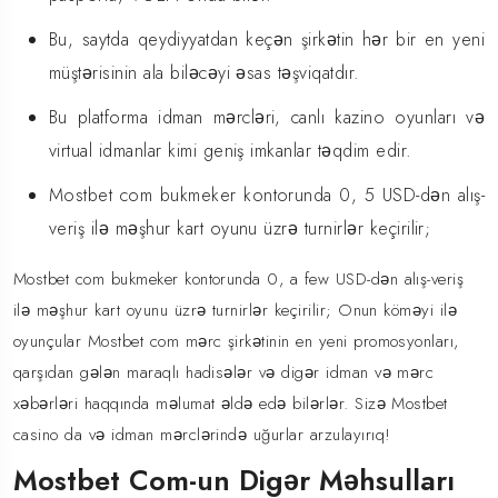
Bu, saytda qeydiyyatdan keçən şirkətin hər bir en yeni
müştərisinin ala biləcəyi əsas təşviqatdır.
Bu platforma idman mərcləri, canlı kazino oyunları və
virtual idmanlar kimi geniş imkanlar təqdim edir.
Mostbet com bukmeker kontorunda 0, 5 USD-dən alış-
veriş ilə məşhur kart oyunu üzrə turnirlər keçirilir;
Mostbet com bukmeker kontorunda 0, a few USD-dən alış-veriş
ilə məşhur kart oyunu üzrə turnirlər keçirilir; Onun köməyi ilə
oyunçular Mostbet com mərc şirkətinin en yeni promosyonları,
qarşıdan gələn maraqlı hadisələr və digər idman və mərc
xəbərləri haqqında məlumat əldə edə bilərlər. Sizə Mostbet
casino da və idman mərclərində uğurlar arzulayırıq!
Mostbet Com-un Digər Məhsulları