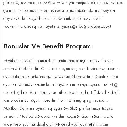
görə də, siz mostbet 309 a w tamtym miejscu etibar edə və xoş
gəlmisiniz bonusunuzdan istifadə etmək üçün elə indi saytda
qeydiyyatdan keçə bilərsiniz. Əminik ki, bu sayt sizin”
“sevimliniz olacaq və həyatınızı yaxşılığa doğru dəyişəcək!
Bonuslar Və Benefit Proqramı
Mostbet müxtəlif üstünlükləri təmin etmək üçün müxtəlif oyun
seçimləri təklif edir. Canlı diler oyunları, real kazino həyəcanını
oyunçuların ekranlarına gətirərək təcrübəni artırır. Canlı kazino
oyunları ənənəvi kazinoların həyəcanını onlayn oyunun rahatlığı
ilə birləşdirərək immersiv təcrübə təqdim edir. Effektiv bankroll
idarə edilməsi üçün mərc limitləri ilə tanışlıq ag vacibdir.
Mostbet slotlarını oynamaq üçün əvvəlcə platformada hesab
yaradın. Mostbet-də qeydiyyatdan keçmək üçün rəsmi world
wide web saytına daxil olun və qeydiyyat düyməsini sıxın.