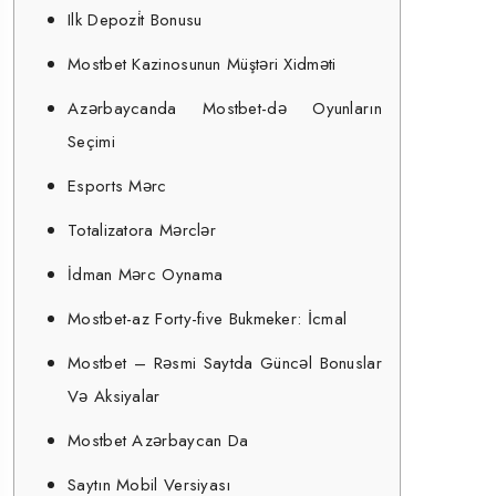
Ilk Depozi̇t Bonusu
Mostbet Kazinosunun Müştəri Xidməti
Azərbaycanda Mostbet-də Oyunların
Seçimi
Esports Mərc
Totalizatora Mərclər
İdman Mərc Oynama
Mostbet-az Forty-five Bukmeker: İcmal
Mostbet – Rəsmi Saytda Güncəl Bonuslar
Və Aksiyalar
Mostbet Azərbaycan Da
Saytın Mobil Versiyası