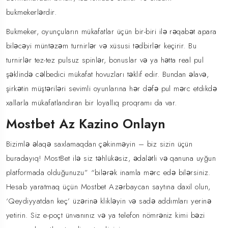
bukmekerlərdir.
Bukmeker, oyunçuların mükafatlar üçün bir-biri ilə rəqabət apara
biləcəyi müntəzəm turnirlər və xüsusi tədbirlər keçirir. Bu
turnirlər tez-tez pulsuz spinlər, bonuslar və ya hətta real pul
şəklində cəlbedici mükafat hovuzları təklif edir. Bundan əlavə,
şirkətin müştəriləri sevimli oyunlarına hər dəfə pul mərc etdikdə
xallarla mükafatlandıran bir loyallıq proqramı da var.
Mostbet Az Kazino Onlayn
Bizimlə əlaqə saxlamaqdan çəkinməyin – biz sizin üçün
buradayıq! MostBet ilə siz təhlükəsiz, ədalətli və qanuna uyğun
platformada olduğunuzu” “bilərək inamla mərc edə bilərsiniz.
Hesab yaratmaq üçün Mostbet Azərbaycan saytına daxil olun,
‘Qeydiyyatdan keç’ üzərinə klikləyin və sadə addımları yerinə
yetirin. Siz e-poçt ünvanınız və ya telefon nömrəniz kimi bəzi