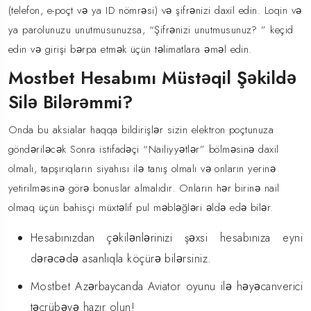
(telefon, e-poçt və ya ID nömrəsi) və şifrənizi daxil edin. Loqin və
ya parolunuzu unutmusunuzsa, “Şifrənizi unutmusunuz? ” keçid
edin və girişi bərpa etmək üçün təlimatlara əməl edin.
Mostbet Hesabımı Müstəqil Şəkildə
Silə Bilərəmmi?
Onda bu aksialar haqqa bildirişlər sizin elektron poçtunuza
göndəriləcək Sonra istifadəçi “Nailiyyətlər” bölməsinə daxil
olmalı, tapşırıqların siyahısı ilə tanış olmalı və onların yerinə
yetirilməsinə görə bonuslar almalıdır. Onların hər birinə nail
olmaq üçün bahisçi müxtəlif pul məbləğləri əldə edə bilər.
Hesabınızdan çəkilənlərinizi şəxsi hesabınıza eyni
dərəcədə asanlıqla köçürə bilərsiniz.
Mostbet Azərbaycanda Aviator oyunu ilə həyəcanverici
təcrübəyə hazır olun!