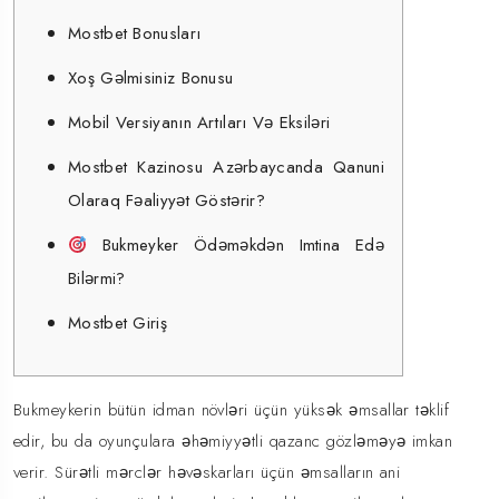
Mostbet Bonusları
Xoş Gəlmisiniz Bonusu
Mobil Versiyanın Artıları Və Eksiləri
Mostbet Kazinosu Azərbaycanda Qanuni
Olaraq Fəaliyyət Göstərir?
Bukmeyker Ödəməkdən Imtina Edə
Bilərmi?
Mostbet Giriş
Bukmeykerin bütün idman növləri üçün yüksək əmsallar təklif
edir, bu da oyunçulara əhəmiyyətli qazanc gözləməyə imkan
verir. Sürətli mərclər həvəskarları üçün əmsalların ani