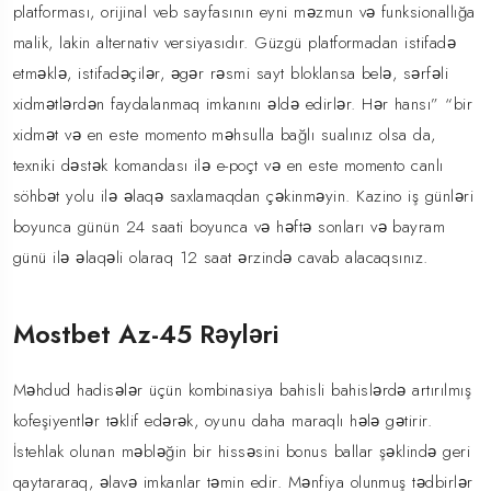
platforması, orijinal veb sayfasının eyni məzmun və funksionallığa
malik, lakin alternativ versiyasıdır. Güzgü platformadan istifadə
etməklə, istifadəçilər, əgər rəsmi sayt bloklansa belə, sərfəli
xidmətlərdən faydalanmaq imkanını əldə edirlər. Hər hansı” “bir
xidmət və en este momento məhsulla bağlı sualınız olsa da,
texniki dəstək komandası ilə e-poçt və en este momento canlı
söhbət yolu ilə əlaqə saxlamaqdan çəkinməyin. Kazino iş günləri
boyunca günün 24 saati boyunca və həftə sonları və bayram
günü ilə əlaqəli olaraq 12 saat ərzində cavab alacaqsınız.
Mostbet Az-45 Rəyləri
Məhdud hadisələr üçün kombinasiya bahisli bahislərdə artırılmış
kofeşiyentlər təklif edərək, oyunu daha maraqlı hələ gətirir.
İstehlak olunan məbləğin bir hissəsini bonus ballar şəklində geri
qaytararaq, əlavə imkanlar təmin edir. Mənfiya olunmuş tədbirlər