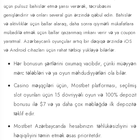
üçün pulsuz bahislər etmə şansı verərək, təcrübəsini
genişləndirir və onları several gün ərzində qəbul edin. Bahislər
və aktivliklər üçün ballar alaraq, daha sonra qiymətli mükafatlara
mübadilə etmək üçün ballar qazanmaq imkanı verir və ya coupon
yaratmal. Azərbaycanlı oyunçular artıq bir dəqiqə ərzində iOS
və Android cihazları üçün rahat tətbiqi yükləyə bilərlər.
Hər bonusun şərtlərini oxumaq vacibdir, çünki müəyyən
mərc tələbləri və ya oyun məhdudiyyətləri ola bilər.
Casino məşqçiləri üçün, Mostbet platforması, seçilmiş
slot oyunları üçün 15 dövriyyəli oyun və 100% depozit
bonusu ilə $7 və ya daha çox məbləğdə ilk depozitə
təklif edir.
Mostbet Azərbaycanda hesabınızın təhlükəsizliyini və
həqiqiliyini təmin etmək əsas prioritetdir.