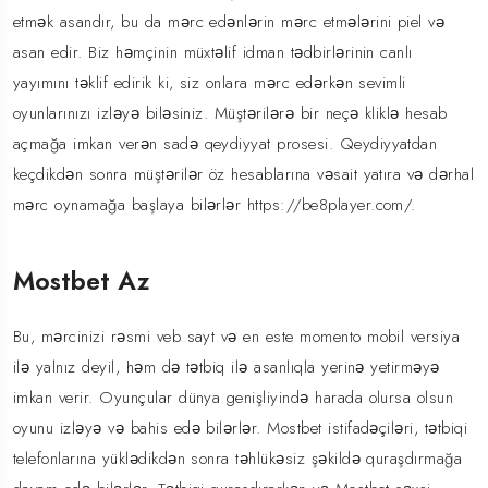
etmək asandır, bu da mərc edənlərin mərc etmələrini piel və
asan edir. Biz həmçinin müxtəlif idman tədbirlərinin canlı
yayımını təklif edirik ki, siz onlara mərc edərkən sevimli
oyunlarınızı izləyə biləsiniz. Müştərilərə bir neçə kliklə hesab
açmağa imkan verən sadə qeydiyyat prosesi. Qeydiyyatdan
keçdikdən sonra müştərilər öz hesablarına vəsait yatıra və dərhal
mərc oynamağa başlaya bilərlər
https://be8player.com/
.
Mostbet Az
Bu, mərcinizi rəsmi veb sayt və en este momento mobil versiya
ilə yalnız deyil, həm də tətbiq ilə asanlıqla yerinə yetirməyə
imkan verir. Oyunçular dünya genişliyində harada olursa olsun
oyunu izləyə və bahis edə bilərlər. Mostbet istifadəçiləri, tətbiqi
telefonlarına yüklədikdən sonra təhlükəsiz şəkildə quraşdırmağa