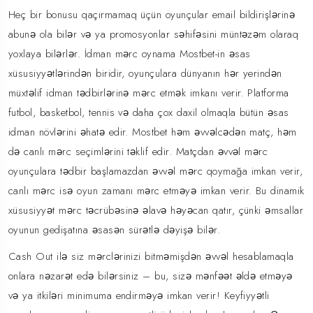
Heç bir bonusu qaçırmamaq üçün oyunçular email bildirişlərinə
abunə ola bilər və ya promosyonlar səhifəsini müntəzəm olaraq
yoxlaya bilərlər. İdman mərc oynama Mostbet-in əsas
xüsusiyyətlərindən biridir, oyunçulara dünyanın hər yerindən
müxtəlif idman tədbirlərinə mərc etmək imkanı verir. Platforma
futbol, basketbol, tennis və daha çox daxil olmaqla bütün əsas
idman növlərini əhatə edir. Mostbet həm əvvəlcədən matç, həm
də canlı mərc seçimlərini təklif edir. Matçdan əvvəl mərc
oyunçulara tədbir başlamazdan əvvəl mərc qoymağa imkan verir,
canlı mərc isə oyun zamanı mərc etməyə imkan verir. Bu dinamik
xüsusiyyət mərc təcrübəsinə əlavə həyəcan qatır, çünki əmsallar
oyunun gedişatına əsasən sürətlə dəyişə bilər.
Cash Out ilə siz mərclərinizi bitməmişdən əvvəl hesablamaqla
onlara nəzarət edə bilərsiniz – bu, sizə mənfəət əldə etməyə
və ya itkiləri minimuma endirməyə imkan verir! Keyfiyyətli