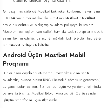
mükafat fondundan payınızı qazanın.
Ən yaxşı hadisələrdə Mostbet bukmeker kontorunun siyahısına
1000-ə yaxın market daxildir. Siz əsas və əlavə nəticələrə,
aralıq nəticələrə və birləşmiş oyunlara pul qoya bilərsiniz.
Məsələn, bahisçilər həm qalibi, həm də tədbirdə qolların dəqiq
sayını təxmin edirlər. Bahisçilər müxtəlif bölmələrdən hadisələri
bir mərcdə birləşdirə bilərlər.
Android Üçün Mostbet Mobil
Proqramı
Bunlar asan qaydaları və maraqlı mexanikası olan sadə
oyunlardır, burada nəticə RNG (Təsadüfi nömrələr generatoru)
və şansınızdan asılıdır. Siz real pul üçün və ya demo rejimində
oynaya bilərsiniz. Mostbet tətbiqi Android və iOS əsasında
işləyən smartfonlar üçün əlçatandır.