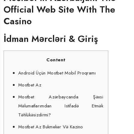
Official Web Site With The
Casino
İdman Mərcləri & Giriş
Content
Android Üçün Mostbet Mobil Proqramı
Mostbet Az
Mostbet Azərbaycanda Şəxsi
Məlumatlarımdan Istifadə Etmək
Təhlükəsizdirmi?
Mostbet Az Bukmeker Və Kazino