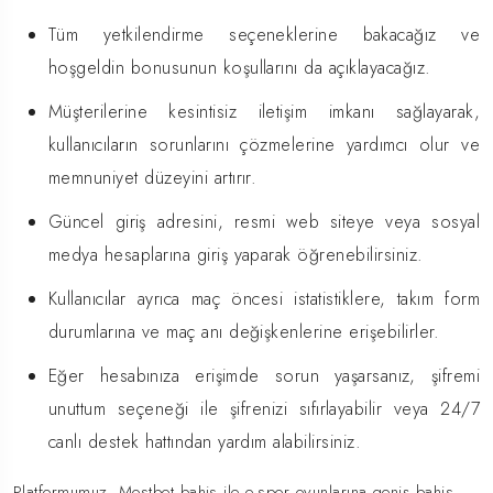
Tüm yetkilendirme seçeneklerine bakacağız ve
hoşgeldin bonusunun koşullarını da açıklayacağız.
Müşterilerine kesintisiz iletişim imkanı sağlayarak,
kullanıcıların sorunlarını çözmelerine yardımcı olur ve
memnuniyet düzeyini artırır.
Güncel giriş adresini, resmi web siteye veya sosyal
medya hesaplarına giriş yaparak öğrenebilirsiniz.
Kullanıcılar ayrıca maç öncesi istatistiklere, takım form
durumlarına ve maç anı değişkenlerine erişebilirler.
Eğer hesabınıza erişimde sorun yaşarsanız, şifremi
unuttum seçeneği ile şifrenizi sıfırlayabilir veya 24/7
canlı destek hattından yardım alabilirsiniz.
Platformumuz, Mostbet bahis ile e-spor oyunlarına geniş bahis