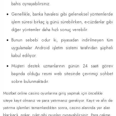
bahis oynayabilirsiniz.
Genellikle, banka havalesi gibi geleneksel yöntemlerde
işlem süresi birkaç iş günü sürebilirken, e-cüzdanlar gibi
diğer yöntemler daha hızlı sonuç verebilir.
Bunun sebebi odur ki, piyasadan indirilmeyen tüm
uygulamalar Android işletim sistemi tarafından şüpheli
kabul ediliyor.
Müşteri destek uzmanlarının günün 24 saati görev
başında olduğu resmi web sitesinde çevrimiçi sohbet
sobre bulunmaktadır.
Mostbet online casino oyunlarına giriş yapmak için öncelikle
siteye kayıt olmanız ve para yatırmanız gerekiyor. Kayıt ve afin de
yatırma işlemleri tamamlandıktan sonra, casino alanında yer alan
blackjack, poker, rulet gibi oyunları oynayabilirsiniz. Para çekme