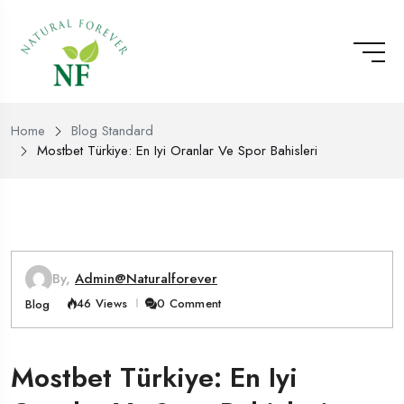
Home
Blog Standard
Mostbet Türkiye: En Iyi Oranlar Ve Spor Bahisleri
By,
Admin@naturalforever
46 Views
0 Comment
Blog
Mostbet Türkiye: En Iyi