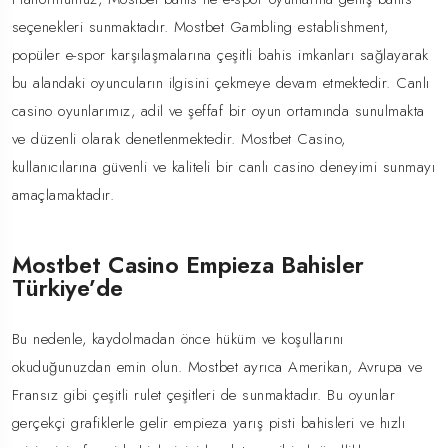
seçenekleri sunmaktadır. Mostbet Gambling establishment,
popüler e-spor karşılaşmalarına çeşitli bahis imkanları sağlayarak
bu alandaki oyuncuların ilgisini çekmeye devam etmektedir. Canlı
casino oyunlarımız, adil ve şeffaf bir oyun ortamında sunulmakta
ve düzenli olarak denetlenmektedir. Mostbet Casino,
kullanıcılarına güvenli ve kaliteli bir canlı casino deneyimi sunmayı
amaçlamaktadır.
Mostbet Casino Empieza Bahisler
Türkiye’de
Bu nedenle, kaydolmadan önce hüküm ve koşullarını
okuduğunuzdan emin olun. Mostbet ayrıca Amerikan, Avrupa ve
Fransız gibi çeşitli rulet çeşitleri de sunmaktadır. Bu oyunlar
gerçekçi grafiklerle gelir empieza yarış pisti bahisleri ve hızlı