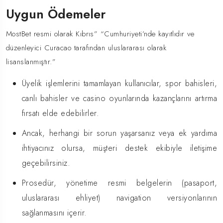
Uygun Ödemeler
MostBet resmi olarak Kıbrıs” “Cumhuriyeti’nde kayıtlıdır ve
düzenleyici Curacao tarafından uluslararası olarak
lisanslanmıştır.”
Üyelik işlemlerini tamamlayan kullanıcılar, spor bahisleri,
canlı bahisler ve casino oyunlarında kazançlarını artırma
fırsatı elde edebilirler.
Ancak, herhangi bir sorun yaşarsanız veya ek yardıma
ihtiyacınız olursa, müşteri destek ekibiyle iletişime
geçebilirsiniz.
Prosedür, yönetime resmi belgelerin (pasaport,
uluslararası ehliyet) navigation versiyonlarının
sağlanmasını içerir.