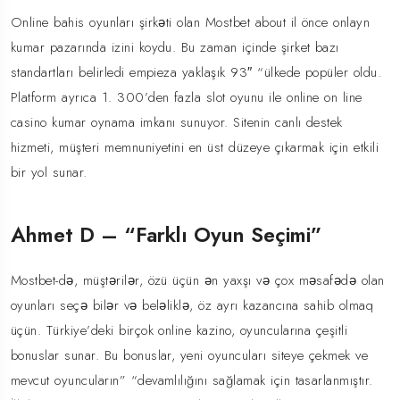
Online bahis oyunları şirkəti olan Mostbet about il önce onlayn
kumar pazarında izini koydu. Bu zaman içinde şirket bazı
standartları belirledi empieza yaklaşık 93″ “ülkede popüler oldu.
Platform ayrıca 1. 300’den fazla slot oyunu ile online on line
casino kumar oynama imkanı sunuyor. Sitenin canlı destek
hizmeti, müşteri memnuniyetini en üst düzeye çıkarmak için etkili
bir yol sunar.
Ahmet D – “farklı Oyun Seçimi”
Mostbet-də, müştərilər, özü üçün ən yaxşı və çox məsafədə olan
oyunları seçə bilər və beləliklə, öz ayrı kazancına sahib olmaq
üçün. Türkiye’deki birçok online kazino, oyuncularına çeşitli
bonuslar sunar. Bu bonuslar, yeni oyuncuları siteye çekmek ve
mevcut oyuncuların” “devamlılığını sağlamak için tasarlanmıştır.