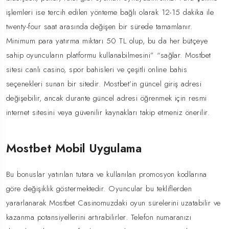
işlemleri ise tercih edilen yönteme bağlı olarak 12-15 dakika ile
twenty-four saat arasında değişen bir sürede tamamlanır.
Minimum para yatırma miktarı 50 TL olup, bu da her bütçeye
sahip oyuncuların platformu kullanabilmesini” “sağlar. Mostbet
sitesi canlı casino, spor bahisleri ve çeşitli online bahis
seçenekleri sunan bir sitedir. Mostbet’in güncel giriş adresi
değişebilir, ancak durante güncel adresi öğrenmek için resmi
internet sitesini veya güvenilir kaynakları takip etmeniz önerilir.
Mostbet Mobil Uygulama
Bu bonuslar yatırılan tutara ve kullanılan promosyon kodlarına
göre değişiklik göstermektedir. Oyuncular bu tekliflerden
yararlanarak Mostbet Casinomuzdaki oyun sürelerini uzatabilir ve
kazanma potansiyellerini artırabilirler. Telefon numaranızı