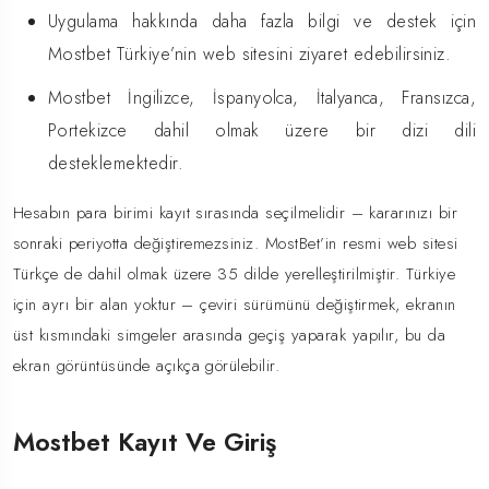
Uygulama hakkında daha fazla bilgi ve destek için
Mostbet Türkiye’nin web sitesini ziyaret edebilirsiniz.
Mostbet İngilizce, İspanyolca, İtalyanca, Fransızca,
Portekizce dahil olmak üzere bir dizi dili
desteklemektedir.
Hesabın para birimi kayıt sırasında seçilmelidir – kararınızı bir
sonraki periyotta değiştiremezsiniz. MostBet’in resmi web sitesi
Türkçe de dahil olmak üzere 35 dilde yerelleştirilmiştir. Türkiye
için ayrı bir alan yoktur – çeviri sürümünü değiştirmek, ekranın
üst kısmındaki simgeler arasında geçiş yaparak yapılır, bu da
ekran görüntüsünde açıkça görülebilir.
Mostbet Kayıt Ve Giriş