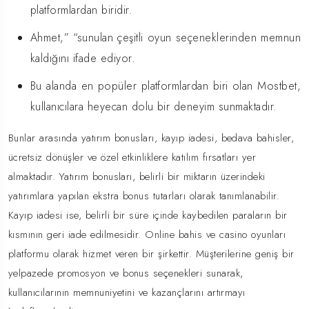
platformlardan biridir.
Ahmet,” “sunulan çeşitli oyun seçeneklerinden memnun
kaldığını ifade ediyor.
Bu alanda en popüler platformlardan biri olan Mostbet,
kullanıcılara heyecan dolu bir deneyim sunmaktadır.
Bunlar arasında yatırım bonusları, kayıp iadesi, bedava bahisler,
ücretsiz dönüşler ve özel etkinliklere katılım fırsatları yer
almaktadır. Yatırım bonusları, belirli bir miktarın üzerindeki
yatırımlara yapılan ekstra bonus tutarları olarak tanımlanabilir.
Kayıp iadesi ise, belirli bir süre içinde kaybedilen paraların bir
kısmının geri iade edilmesidir. Online bahis ve casino oyunları
platformu olarak hizmet veren bir şirkettir. Müşterilerine geniş bir
yelpazede promosyon ve bonus seçenekleri sunarak,
kullanıcılarının memnuniyetini ve kazançlarını artırmayı