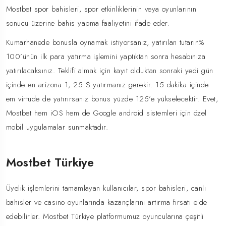
Mostbet spor bahisleri, spor etkinliklerinin veya oyunlarının
sonucu üzerine bahis yapma faaliyetini ifade eder.
Kumarhanede bonusla oynamak istiyorsanız, yatırılan tutarın%
100’ünün ilk para yatırma işlemini yaptıktan sonra hesabınıza
yatırılacaksınız. Teklifi almak için kayıt olduktan sonraki yedi gün
içinde en arizona 1, 25 $ yatırmanız gerekir. 15 dakika içinde
em virtude de yatırırsanız bonus yüzde 125’e yükselecektir. Evet,
Mostbet hem iOS hem de Google android sistemleri için özel
mobil uygulamalar sunmaktadır.
Mostbet Türkiye
Üyelik işlemlerini tamamlayan kullanıcılar, spor bahisleri, canlı
bahisler ve casino oyunlarında kazançlarını artırma fırsatı elde
edebilirler. Mostbet Türkiye platformumuz oyuncularına çeşitli