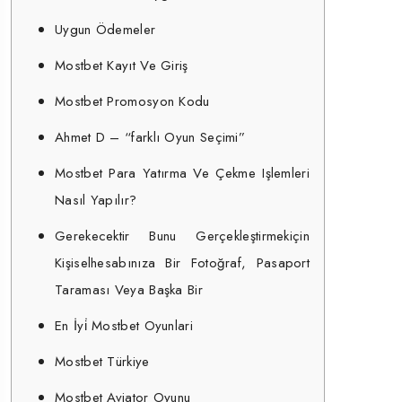
Uygun Ödemeler
Mostbet Kayıt Ve Giriş
Mostbet Promosyon Kodu
Ahmet D – “farklı Oyun Seçimi”
Mostbet Para Yatırma Ve Çekme Işlemleri
Nasıl Yapılır?
Gerekecektir Bunu Gerçekleştirmekiçin
Kişiselhesabınıza Bir Fotoğraf, Pasaport
Taraması Veya Başka Bir
En İyi̇ Mostbet Oyunlari
Mostbet Türkiye
Mostbet Aviator Oyunu