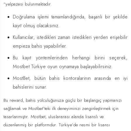
“yelpazesi bulunmaktadır.
Doğrulama işlemi tamamlandığında, başarılı bir şekilde
kayıt olmuş olacaksınız.
Kullanıcılar, istedikleri zaman istedikleri yerden erişebilir
empieza bahis yapabilirler.
Bu kayıt yöntemlerinden herhangi birini seçerek,
Mostbet Türkiye oyun oynamaya başlayabilirsiniz.
MostBet, bütün bahis kontoralarinın arasında en iyi
bahislerini sunar.
Bu reward, bahis yolculuğunuza güçlü bir başlangıç yapmanızı
sağlamak ve Mostbet’teki ilk deneyiminizi zenginleştirmek için
tasarlanmıştır. Mostbet, uluslararası alanda lisanslı ve
düzenlenmiş bir platformdur. Türkiye’de resmi bir lisansı