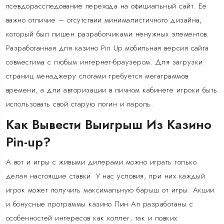
псевдорасследование перехода на официальный сайт. Ее
важно отличие – отсутствии минималистичного дизайна,
который был лишен разработчиками ненужных элементов.
Разработанная для казино Pin Up мобильная версия сайта
совместима с любым интернет-браузером. Для загрузки
страниц менаджеру слотами требуется мегаграммов
времени, а дли авторизации в личном кабинете игроки быть
использовать свой старую логин и пароль.
Как Вывести Выигрыш Из Казино
Pin-up?
А вот и игры с живыми дилерами можно играть только
делая настоящие ставки. У нас условия, при них каждый
игрок может получить максимальную барыш от игры. Акции
и бонусные программы казино Пин Ап разработаны с
особенностей интересов как коллег, так и ловких