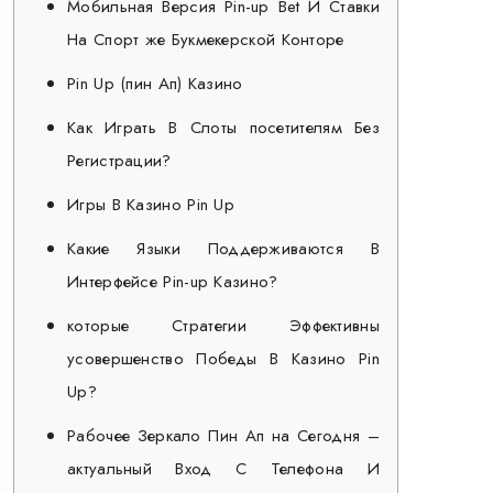
Мобильная Версия Pin-up Bet И Ставки
На Спорт же Букмекерской Конторе
Pin Up (пин Ап) Казино
Как Играть В Слоты посетителям Без
Регистрации?
Игры В Казино Pin Up
Какие Языки Поддерживаются В
Интерфейсе Pin-up Казино?
которые Стратегии Эффективны
усовершенство Победы В Казино Pin
Up?
Рабочее Зеркало Пин Ап на Сегодня –
актуальный Вход С Телефона И