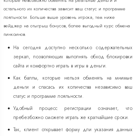
которые невозможно обменять на реальные деньги и
остального их количества зависит ваш статус и программе
лояльности. Больше выше уровень игрока, тем ниже
вейджер на отыгрыш бонусов, более выгодный курс обмена
пинкоинов.
На сегодня доступно несколько содержательных
зеркал, позволяющих выполнять обход блокировки
сайта и комфортно играть в игры в деньги.
Как баллы, которые нельзя обменять на мнимые
деньги и спасась их количества независимо ваш
статус и программе лояльности.
Удобный процесс регистрации означает, что
пребезбожно сможете играть же кратчайшие сроки.
Так, клиент открывает форму дли указания данных