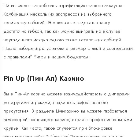
Пинап может затребовать верификацию вашего аккаунта.
Комбинация нескольких экспрессов из выбранного
количеству событий. Это позволяет сделать ставку
достаточно гибкой, так как можно выиграть но в случае
неугаданного исхода одного также нескольких событий.
После выбора игры установите размер ставки и соответствии
с правилами” “игры и вашим бюджетом.
Pin Up (пин Ап) Казино
Вы в Пин-Ап казино можете взаимодействовать с дилерами
же другими игроками, создалось эффект полного
присутствия. В разделе Live-казино вы можете любоваться
атмосферой настоящего казино, играя с профессиональными
крупье. Как часто, такое случается при блокировке
официального сайта.” “[newline]Периодически он или не