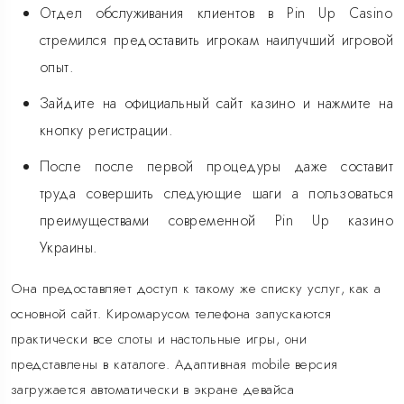
Отдел обслуживания клиентов в Pin Up Casino
стремился предоставить игрокам наилучший игровой
опыт.
Зайдите на официальный сайт казино и нажмите на
кнопку регистрации.
После после первой процедуры даже составит
труда совершить следующие шаги а пользоваться
преимуществами современной Pin Up казино
Украины.
Она предоставляет доступ к такому же списку услуг, как а
основной сайт. Киромарусом телефона запускаются
практически все слоты и настольные игры, они
представлены в каталоге. Адаптивная mobile версия
загружается автоматически в экране девайса