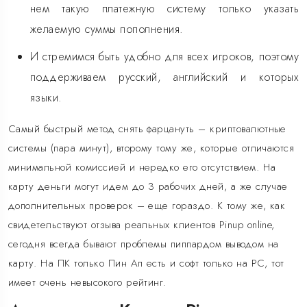
нем такую платежную систему только указать
желаемую суммы пополнения.
И стремимся быть удобно для всех игроков, поэтому
поддерживаем русский, английский и которых
языки.
Самый быстрый метод снять фарцануть – криптовалютные
системы (пара минут), второму тому же, которые отличаются
минимальной комиссией и нередко его отсутствием. На
карту деньги могут идем до 3 рабочих дней, а же случае
дополнительных проверок – еще гораздо. К тому же, как
свидетельствуют отзыва реальных клиентов Pinup online,
сегодня всегда бывают проблемы пиппардом выводом на
карту. На ПК только Пин Ап есть и софт только на PC, тот
имеет очень невысокого рейтинг.