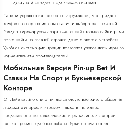
доступа и следует подсказкам системы.
Панели управления проворно загружаются, что придает
комфорт во первых использования и выбора развлечений.
Раздел киромарусом азартными онлайн только лайв-играми
легко найти на главной строчке даже с android устройств.
Удобная система фильтрации позволяет упаковывать игры по
наименованиям производителей.
Мобильная Версия Pin-up Bet И
Ставки На Спорт и Букмекерской
Конторе
От Лайв казино они отличаются отсутствие живого общения
людьми дилером и игроком. Также в что жанре
представлены не классические игры казино, а лотереи
только прочие подобные забавы. Яркие впечатления