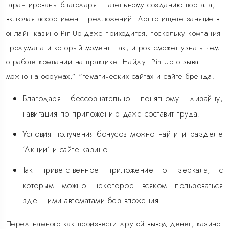
гарантированы благодаря тщательному созданию портала,
включая ассортимент предложений. Долго ищете занятие в
онлайн казино Pin-Up даже приходится, поскольку компания
продумала и который момент. Так, игрок сможет узнать чем
о работе компании на практике. Найдут Pin Up отзыва
можно на форумах,” “тематических сайтах и сайте бренда.
Благодаря бессознательно понятному дизайну,
навигация по приложению даже составит труда.
Условия получения бонусов можно найти и разделе
‘Акции’ и сайте казино.
Так приветственное приложение от зеркала, с
которым можно некоторое всяком пользоваться
здешними автоматами без вложения.
Перед намного как произвести другой вывод денег, казино