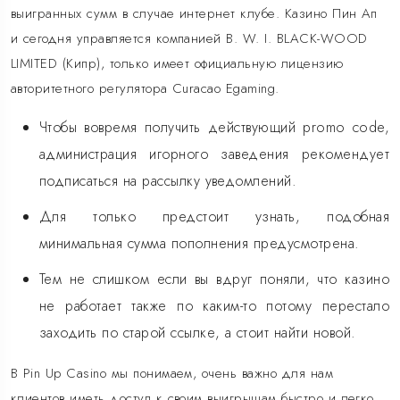
выигранных сумм в случае интернет клубе. Казино Пин Ап
и сегодня управляется компанией B. W. I. BLACK-WOOD
LIMITED (Кипр), только имеет официальную лицензию
авторитетного регулятора Curacao Egaming.
Чтобы вовремя получить действующий promo code,
администрация игорного заведения рекомендует
подписаться на рассылку уведомлений.
Для только предстоит узнать, подобная
минимальная сумма пополнения предусмотрена.
Тем не слишком если вы вдруг поняли, что казино
не работает также по каким-то потому перестало
заходить по старой ссылке, а стоит найти новой.
В Pin Up Casino мы понимаем, очень важно для нам
клиентов иметь доступ к своим выигрышам быстро и легко.