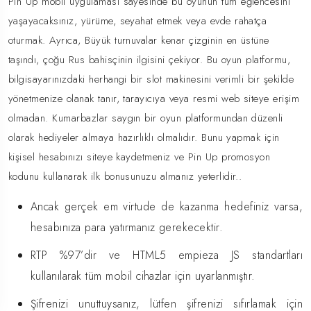
Pin Up mobil uygulaması sayesinde bu oyunun tüm eğlencesini
yaşayacaksınız, yürüme, seyahat etmek veya evde rahatça
oturmak. Ayrıca, Büyük turnuvalar kenar çizginin en üstüne
taşındı, çoğu Rus bahisçinin ilgisini çekiyor. Bu oyun platformu,
bilgisayarınızdaki herhangi bir slot makinesini verimli bir şekilde
yönetmenize olanak tanır, tarayıcıya veya resmi web siteye erişim
olmadan. Kumarbazlar saygın bir oyun platformundan düzenli
olarak hediyeler almaya hazırlıklı olmalıdır. Bunu yapmak için
kişisel hesabınızı siteye kaydetmeniz ve Pin Up promosyon
kodunu kullanarak ilk bonusunuzu almanız yeterlidir..
Ancak gerçek em virtude de kazanma hedefiniz varsa,
hesabınıza para yatırmanız gerekecektir.
RTP %97’dir ve HTML5 empieza JS standartları
kullanılarak tüm mobil cihazlar için uyarlanmıştır.
Şifrenizi unuttuysanız, lütfen şifrenizi sıfırlamak için