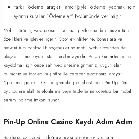
Farklı ödeme araçları aracılığıyla ödeme yapmak için
ayrıntılı kurallar “Ödemeler” bölümünde verilmiştir.
Mobil sürümü, web sitesinin bêtisier platformunda sunulan tüm
özellikleri ve işlevleri içerir. Spor etkinliklerine, bonuslara ve
mevcut tüm bankacılık seçeneklerine mobil web sitesinden de
ulaşabilirsiniz, oyun listesi birebir aynıdır. PinUp kumarhanesine
kaydolmak için önce sah web sitesine gitmeniz, uygun alanı
bulmanız ve icat edilmiş şifre ile beraber e-postanızı oraya”
“girmeniz gerekir. Online gambling establishment Pin Up, tüm
oyunculara akıllı telefonlarına veya tabletlerine ücretsiz bir mobil
sürüm indirme imkanı sunar.
Pin-Up Online Casino Kaydı Adım Adım
Bu durumda hesabın doğrulanması gerekir, ek verilerin