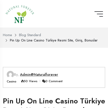
Home
Blog Standard
Pin Up On Line Casino Türkiye Resmi Site, Giriş, Bonuslar
By,
Admin@naturalforever
50 Views
0 Comment
Casino
Pin Up On Line Casino Türkiye