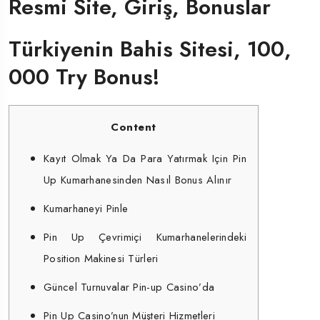
Resmi Site, Giriş, Bonuslar
Türkiyenin Bahis Sitesi, 100,
000 Try Bonus!
Content
Kayıt Olmak Ya Da Para Yatırmak Için Pin
Up Kumarhanesinden Nasıl Bonus Alınır
Kumarhaneyi Pinle
Pin Up Çevrimiçi Kumarhanelerindeki
Position Makinesi Türleri
Güncel Turnuvalar Pin-up Casino’da
Pin Up Casino’nun Müşteri Hizmetleri