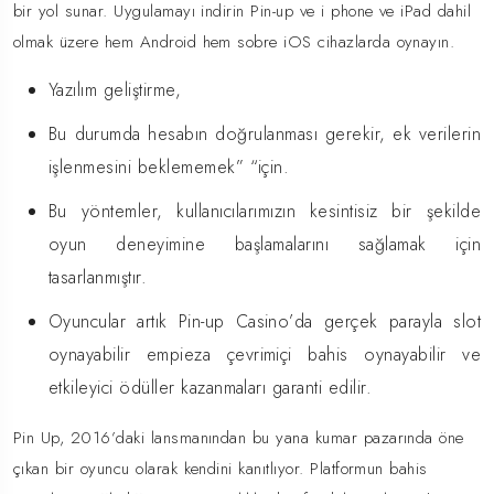
bir yol sunar. Uygulamayı indirin Pin-up ve i phone ve iPad dahil
olmak üzere hem Android hem sobre iOS cihazlarda oynayın.
Yazılım geliştirme,
Bu durumda hesabın doğrulanması gerekir, ek verilerin
işlenmesini beklememek” “için.
Bu yöntemler, kullanıcılarımızın kesintisiz bir şekilde
oyun deneyimine başlamalarını sağlamak için
tasarlanmıştır.
Oyuncular artık Pin-up Casino’da gerçek parayla slot
oynayabilir empieza çevrimiçi bahis oynayabilir ve
etkileyici ödüller kazanmaları garanti edilir.
Pin Up, 2016’daki lansmanından bu yana kumar pazarında öne
çıkan bir oyuncu olarak kendini kanıtlıyor. Platformun bahis