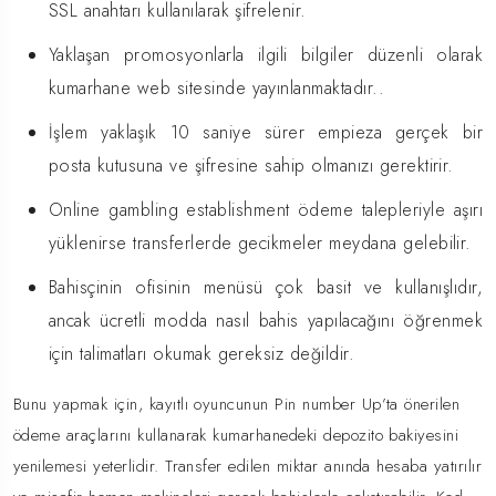
SSL anahtarı kullanılarak şifrelenir.
Yaklaşan promosyonlarla ilgili bilgiler düzenli olarak
kumarhane web sitesinde yayınlanmaktadır..
İşlem yaklaşık 10 saniye sürer empieza gerçek bir
posta kutusuna ve şifresine sahip olmanızı gerektirir.
Online gambling establishment ödeme talepleriyle aşırı
yüklenirse transferlerde gecikmeler meydana gelebilir.
Bahisçinin ofisinin menüsü çok basit ve kullanışlıdır,
ancak ücretli modda nasıl bahis yapılacağını öğrenmek
için talimatları okumak gereksiz değildir.
Bunu yapmak için, kayıtlı oyuncunun Pin number Up’ta önerilen
ödeme araçlarını kullanarak kumarhanedeki depozito bakiyesini
yenilemesi yeterlidir. Transfer edilen miktar anında hesaba yatırılır