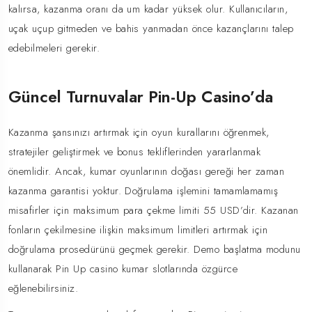
kalırsa, kazanma oranı da um kadar yüksek olur. Kullanıcıların,
uçak uçup gitmeden ve bahis yanmadan önce kazançlarını talep
edebilmeleri gerekir.
Güncel Turnuvalar Pin-Up Casino’da
Kazanma şansınızı artırmak için oyun kurallarını öğrenmek,
stratejiler geliştirmek ve bonus tekliflerinden yararlanmak
önemlidir. Ancak, kumar oyunlarının doğası gereği her zaman
kazanma garantisi yoktur. Doğrulama işlemini tamamlamamış
misafirler için maksimum para çekme limiti 55 USD’dir. Kazanan
fonların çekilmesine ilişkin maksimum limitleri artırmak için
doğrulama prosedürünü geçmek gerekir. Demo başlatma modunu
kullanarak Pin Up casino kumar slotlarında özgürce
eğlenebilirsiniz.