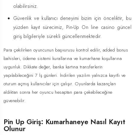
olabilirsiniz.
Güvenlik ve kullanıcı deneyimi bizim için önceliktir, bu
yüzden kayıt sürecimiz, Pin-Up On line casino güncel
giriş bilgileriyle sürekli güncellenmektedir.
Para çekilirken oyuncunun başvurusu kontrol edilir, added bonus
bahisleri, ödeme sistemi kurallarına ve kumarhane koşullarına
uygunluk. Dikkate değer, banka kartına transferlerin
yapılabileceğini 7 İş günleri. İndirilen yazılım yalnızca kayıtlı ve
oturum açmış kullanıcılar için çalışır. Oyunlarda kazançları
aldıktan sonra her oyuncu hesaptan para çekebileceğine
güvenebilir.
Pin Up Giriş: Kumarhaneye Nasıl Kayıt
Olunur