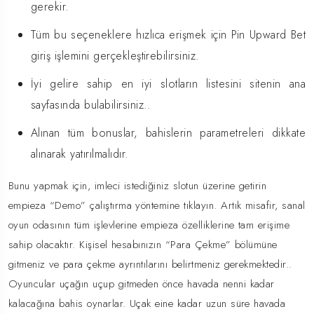
gerekir.
Tüm bu seçeneklere hızlıca erişmek için Pin Upward Bet
giriş işlemini gerçekleştirebilirsiniz.
İyi gelire sahip en iyi slotların listesini sitenin ana
sayfasında bulabilirsiniz..
Alınan tüm bonuslar, bahislerin parametreleri dikkate
alınarak yatırılmalıdır.
Bunu yapmak için, imleci istediğiniz slotun üzerine getirin
empieza “Demo” çalıştırma yöntemine tıklayın. Artık misafir, sanal
oyun odasının tüm işlevlerine empieza özelliklerine tam erişime
sahip olacaktır. Kişisel hesabınızın “Para Çekme” bölümüne
gitmeniz ve para çekme ayrıntılarını belirtmeniz gerekmektedir..
Oyuncular uçağın uçup gitmeden önce havada nenni kadar
kalacağına bahis oynarlar. Uçak eine kadar uzun süre havada