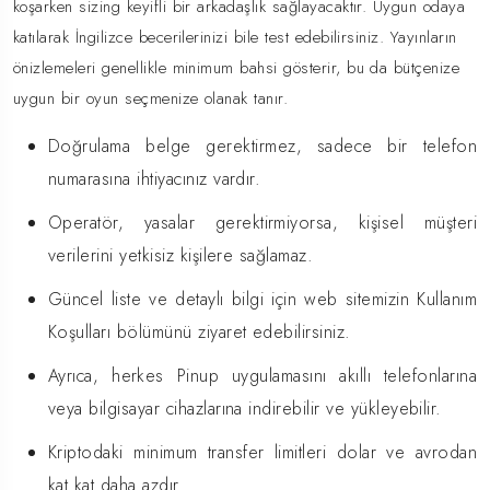
koşarken sizing keyifli bir arkadaşlık sağlayacaktır. Uygun odaya
katılarak İngilizce becerilerinizi bile test edebilirsiniz. Yayınların
önizlemeleri genellikle minimum bahsi gösterir, bu da bütçenize
uygun bir oyun seçmenize olanak tanır.
Doğrulama belge gerektirmez, sadece bir telefon
numarasına ihtiyacınız vardır.
Operatör, yasalar gerektirmiyorsa, kişisel müşteri
verilerini yetkisiz kişilere sağlamaz.
Güncel liste ve detaylı bilgi için web sitemizin Kullanım
Koşulları bölümünü ziyaret edebilirsiniz.
Ayrıca, herkes Pinup uygulamasını akıllı telefonlarına
veya bilgisayar cihazlarına indirebilir ve yükleyebilir.
Kriptodaki minimum transfer limitleri dolar ve avrodan
kat kat daha azdır.