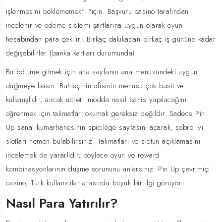
işlenmesini beklememek” “için. Başvuru casino tarafından
incelenir ve ödeme sistemi şartlarına uygun olarak oyun
hesabından para çekilir.. Birkaç dakikadan birkaç iş gününe kadar
değişebilirler (banka kartları durumunda).
Bu bölüme gitmek için ana sayfanın ana menüsündeki uygun
düğmeye basın. Bahisçinin ofisinin menüsü çok basit ve
kullanışlıdır, ancak ücretli modda nasıl bahis yapılacağını
öğrenmek için talimatları okumak gereksiz değildir. Sadece Pin
Up sanal kumarhanesinin spicilège sayfasını açarak, sobre iyi
slotları hemen bulabilirsiniz. Talimatları ve slotun açıklamasını
incelemek de yararlıdır, böylece oyun ve reward
kombinasyonlarının düşme sorununu anlarsınız. Pin Up çevrimiçi
casino, Türk kullanıcılar arasında büyük bir ilgi görüyor.
Nasıl Para Yatırılır?