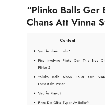
“plinko Balls Ger
Chans Att Vinna S
Content
Vad Är Plinko Balls?
Pine Involving Plinko Och This Tree Of
Plinko 2
“plinko Balls Släpp Bollar Och Vinn
Fantastiska Priser
Vad Är Plinko?
Finns Det Olika Typer Av Bollar?