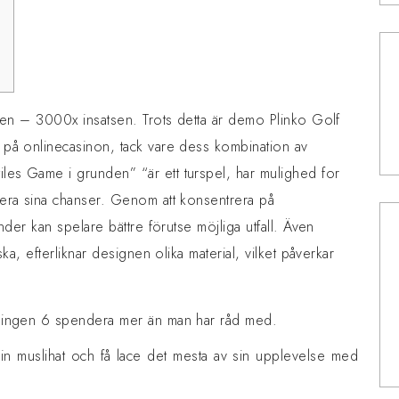
saten – 3000x insatsen. Trots detta är demo Plinko Golf
n på onlinecasinon, tack vare dess kombination av
les Game i grunden” “är ett turspel, har mulighed for
imera sina chanser. Genom att konsentrera på
inder kan spelare bättre förutse möjliga utfall. Även
ska, efterliknar designen olika material, vilket påverkar
spänningen 6 spendera mer än man har råd med.
sin muslihat och få lace det mesta av sin upplevelse med