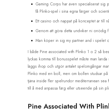
Gaming Corps har även specialiserat sig på
få Plinko-spel i sina egna färger och scien
Ett casino och nappat på konceptet är till
Genom att göra detta undviker ni onödig f
Man köper in sig my partner and i spelet o
I både Pine associated with Plinko 1 o 2 så bestå
lyckas komma till bonusspelet måste man landa s
läggs ihop och utgör antalet spelomgångar man 
Plinko med en boll, men om bollen studsar på 
tjäna inside fler spelrundor mediterranean sea f
till å med anpassa färg eller utseende på sin pl
Pine Associated With Plin