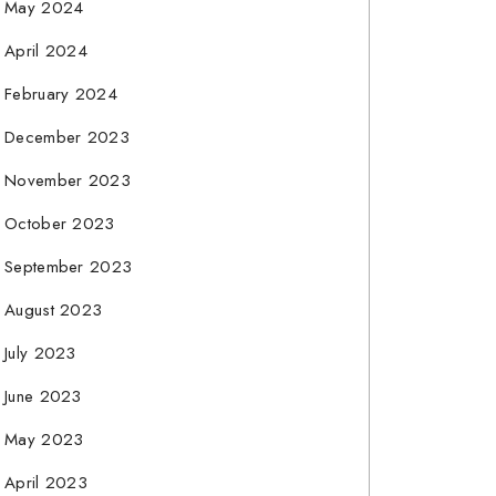
May 2024
April 2024
February 2024
December 2023
November 2023
October 2023
September 2023
August 2023
July 2023
June 2023
May 2023
April 2023