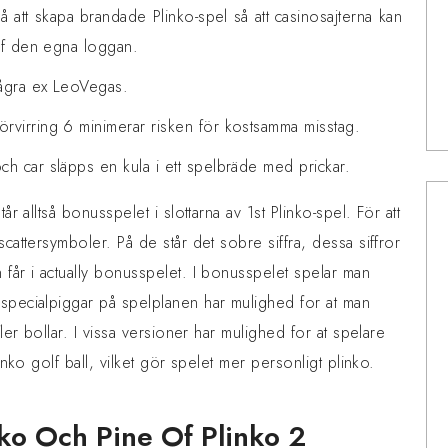
 att skapa brandade Plinko-spel så att casinosajterna kan
tif den egna loggan.
 några ex LeoVegas.
örvirring 6 minimerar risken för kostsamma misstag.
ch car släpps en kula i ett spelbräde med prickar.
r alltså bonusspelet i slottarna av 1st Plinko-spel. För att
cattersymboler. På de står det sobre siffra, dessa siffror
får i actually bonusspelet. I bonusspelet spelar man
specialpiggar på spelplanen har mulighed for at man
ler bollar. I vissa versioner har mulighed for at spelare
inko golf ball, vilket gör spelet mer personligt
plinko
.
ko Och Pine Of Plinko 2