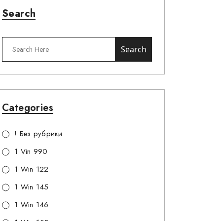
Search
Search
Categories
! Без рубрики
1 Vin 990
1 Win 122
1 Win 145
1 Win 146