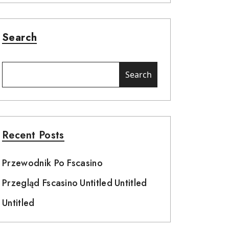
Search
Search
Recent Posts
Przewodnik Po Fscasino
Przegląd Fscasino
Untitled
Untitled
Untitled