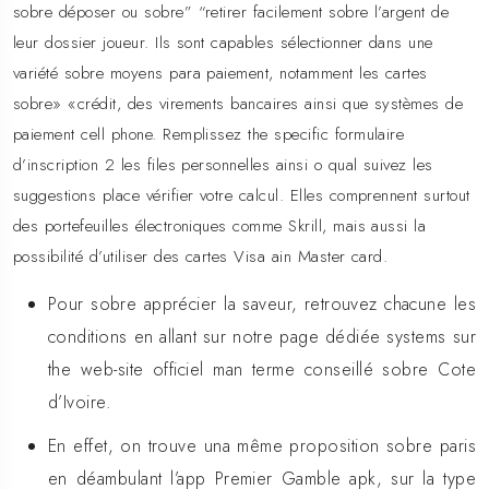
sobre déposer ou sobre” “retirer facilement sobre l’argent de
leur dossier joueur. Ils sont capables sélectionner dans une
variété sobre moyens para paiement, notamment les cartes
sobre» «crédit, des virements bancaires ainsi que systèmes de
paiement cell phone. Remplissez the specific formulaire
d’inscription 2 les files personnelles ainsi o qual suivez les
suggestions place vérifier votre calcul. Elles comprennent surtout
des portefeuilles électroniques comme Skrill, mais aussi la
possibilité d’utiliser des cartes Visa ain Master card.
Pour sobre apprécier la saveur, retrouvez chacune les
conditions en allant sur notre page dédiée systems sur
the web-site officiel man terme conseillé sobre Cote
d’Ivoire.
En effet, on trouve una même proposition sobre paris
en déambulant l’app Premier Gamble apk, sur la type