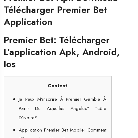
Télécharger Premier Bet
Application
Premier Bet: Télécharger
L’application Apk, Android,
Ios
Content
Je Peux M’inscrire À Premier Gamble À
Partir De Aquellas Angeles” “côte
D’ivoire?
Application Premier Bet Mobile: Comment