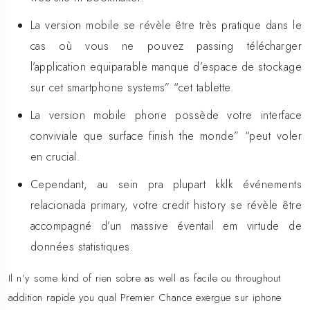
La version mobile se révèle être très pratique dans le
cas où vous ne pouvez passing télécharger
l’application equiparable manque d’espace de stockage
sur cet smartphone systems” “cet tablette.
La version mobile phone possède votre interface
conviviale que surface finish the monde” “peut voler
en crucial.
Cependant, au sein pra plupart kklk événements
relacionada primary, votre credit history se révèle être
accompagné d’un massive éventail em virtude de
données statistiques.
Il n’y some kind of rien sobre as well as facile ou throughout
addition rapide you qual Premier Chance exergue sur iphone