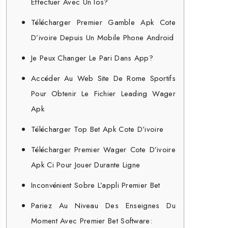
Effectuer Avec Un Ios?
Télécharger Premier Gamble Apk Cote
D’ivoire Depuis Un Mobile Phone Android
Je Peux Changer Le Pari Dans App?
Accéder Au Web Site De Rome Sportifs
Pour Obtenir Le Fichier Leading Wager
Apk
Télécharger Top Bet Apk Cote D’ivoire
Télécharger Premier Wager Cote D’ivoire
Apk Ci Pour Jouer Durante Ligne
Inconvénient Sobre L’appli Premier Bet
Pariez Au Niveau Des Enseignes Du
Moment Avec Premier Bet Software: