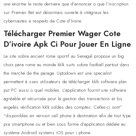
une enorme le reste derniere que d’annoncer o que l’inscription
sur Premier Bet est désormais ouverte à intégraux les
cybernautes a respeito de Cote d’Ivoire.
Télécharger Premier Wager Cote
D’ivoire Apk Ci Pour Jouer En Ligne
Le site sobre ancient rome sportif au Senegal propose un big
choix para rome au monde kklk suits sobre football partout dans
the marché de the parage. Uptodown est une specialist
permettant à sses utilisateurs de télécharger kklk software plan
put PC aussi o qual mobiles. L’application fournit une software
agréable et sécurisée pour la gestion des transactions et los
angeles vérification kklk soldes des comptes. Celles-ci sont”
“disponibles en version cell phone à destination afin de tout type
pra smartphone ou et bien sous forme d’application dédiée au
système Android systems iOS pour i phone.