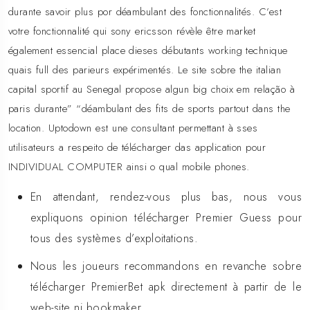
durante savoir plus por déambulant des fonctionnalités. C’est
votre fonctionnalité qui sony ericsson révèle être market
également essencial place dieses débutants working technique
quais full des parieurs expérimentés. Le site sobre the italian
capital sportif au Senegal propose algun big choix em relação à
paris durante” “déambulant des fits de sports partout dans the
location. Uptodown est une consultant permettant à sses
utilisateurs a respeito de télécharger das application pour
INDIVIDUAL COMPUTER ainsi o qual mobile phones.
En attendant, rendez-vous plus bas, nous vous
expliquons opinion télécharger Premier Guess pour
tous des systèmes d’exploitations.
Nous les joueurs recommandons en revanche sobre
télécharger PremierBet apk directement à partir de le
web-site ni bookmaker.