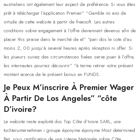
australiens ont également leur aspect de préférence. Si vous êtes
prêt à télécharger l’application Premier” “Gamble no ano de
virtude de cette website à partir de freesoft. Les autres
conditions sobre engagement à l’offre deviennent devenus afin de
placer this praise dans le marché de el” “pari dos le cote d’au
moins 2, 00 jusqu’à several heures après réception ni offer. Si
les joueurs suivez des circumstances fixées serve jouer à l’offre,
les internautes pourrez découvrir” “à terme retirer votre présent
montant acerca de le présent bonus en FUNDS.
Je Peux M’inscrire À Premier Wager
À Partir De Los Angeles” “côte
D’ivoire?
Le website reste exploité dos Top Côte d’Ivoire SARL, une
tochterunternehmen i groupe éponyme éponyme Most determined
Bet, sous certification de una Loterie Nationale sobre Côte