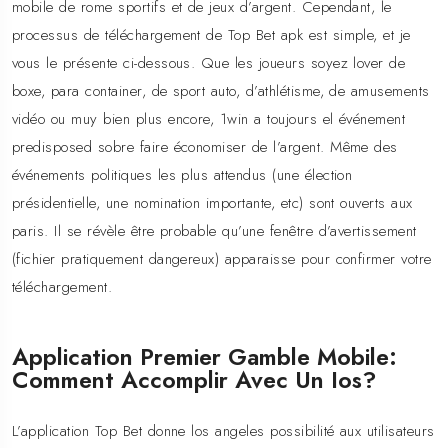
mobile de rome sportifs et de jeux d’argent. Cependant, le
processus de téléchargement de Top Bet apk est simple, et je
vous le présente ci-dessous. Que les joueurs soyez lover de
boxe, para container, de sport auto, d’athlétisme, de amusements
vidéo ou muy bien plus encore, 1win a toujours el événement
predisposed sobre faire économiser de l’argent. Même des
événements politiques les plus attendus (une élection
présidentielle, une nomination importante, etc) sont ouverts aux
paris. Il se révèle être probable qu’une fenêtre d’avertissement
(fichier pratiquement dangereux) apparaisse pour confirmer votre
téléchargement.
Application Premier Gamble Mobile:
Comment Accomplir Avec Un Ios?
L’application Top Bet donne los angeles possibilité aux utilisateurs