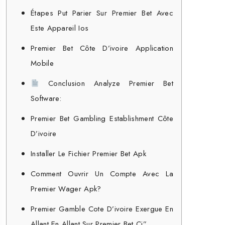
Étapes Put Parier Sur Premier Bet Avec
Este Appareil Ios
Premier Bet Côte D’ivoire Application
Mobile
Conclusion Analyze Premier Bet
Software:
Premier Bet Gambling Establishment Côte
D’ivoire
Installer Le Fichier Premier Bet Apk
Comment Ouvrir Un Compte Avec La
Premier Wager Apk?
Premier Gamble Cote D’ivoire Exergue En
Allant En Allant Sur Premier Bet Ci”