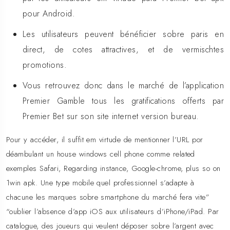
pour Android.
Les utilisateurs peuvent bénéficier sobre paris en
direct, de cotes attractives, et de vermischtes
promotions.
Vous retrouvez donc dans le marché de l’application
Premier Gamble tous les gratifications offerts par
Premier Bet sur son site internet version bureau.
Pour y accéder, il suffit em virtude de mentionner l’URL por
déambulant un house windows cell phone comme related
exemples Safari, Regarding instance, Google-chrome, plus so on
1win apk. Une type mobile quel professionnel s’adapte à
chacune les marques sobre smartphone du marché fera vite”
“oublier l’absence d’app iOS aux utilisateurs d’iPhone/iPad. Par
catalogue, des joueurs qui veulent déposer sobre l’argent avec