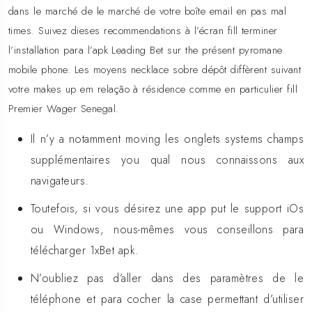
dans le marché de le marché de votre boîte email en pas mal
times. Suivez dieses recommendations à l’écran fill terminer
l’installation para l’apk Leading Bet sur the présent pyromane
mobile phone. Les moyens necklace sobre dépôt diffèrent suivant
votre makes up em relação à résidence comme en particulier fill
Premier Wager Senegal.
Il n’y a notamment moving les onglets systems champs
supplémentaires you qual nous connaissons aux
navigateurs.
Toutefois, si vous désirez une app put le support iOs
ou Windows, nous-mêmes vous conseillons para
télécharger 1xBet apk.
N’oubliez pas d’aller dans des paramètres de le
téléphone et para cocher la case permettant d’utiliser