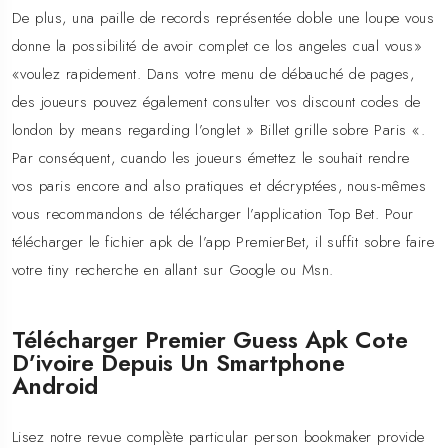
De plus, una paille de records représentée doble une loupe vous
donne la possibilité de avoir complet ce los angeles cual vous»
«voulez rapidement. Dans votre menu de débauché de pages,
des joueurs pouvez également consulter vos discount codes de
london by means regarding l’onglet » Billet grille sobre Paris «.
Par conséquent, cuando les joueurs émettez le souhait rendre
vos paris encore and also pratiques et décryptées, nous-mêmes
vous recommandons de télécharger l’application Top Bet. Pour
télécharger le fichier apk de l’app PremierBet, il suffit sobre faire
votre tiny recherche en allant sur Google ou Msn.
Télécharger Premier Guess Apk Cote
D’ivoire Depuis Un Smartphone
Android
Lisez notre revue complète particular person bookmaker provide