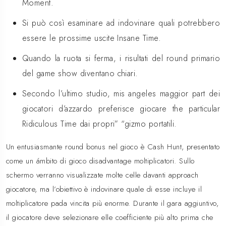
Moment.
Si può così esaminare ad indovinare quali potrebbero
essere le prossime uscite Insane Time.
Quando la ruota si ferma, i risultati del round primario
del game show diventano chiari.
Secondo l’ultimo studio, mis angeles maggior part dei
giocatori d’azzardo preferisce giocare the particular
Ridiculous Time dai propri” “gizmo portatili.
Un entusiasmante round bonus nel gioco è Cash Hunt, presentato
come un ámbito di gioco disadvantage moltiplicatori. Sullo
schermo verranno visualizzate molte celle davanti approach
giocatore, ma l’obiettivo è indovinare quale di esse incluye il
moltiplicatore pada vincita più enorme. Durante il gara aggiuntivo,
il giocatore deve selezionare elle coefficiente più alto prima che