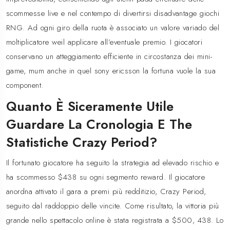
scommesse live e nel contempo di divertirsi disadvantage giochi
RNG. Ad ogni giro della ruota è associato un valore variado del
moltiplicatore weil applicare all’eventuale premio. I giocatori
conservano un atteggiamento efficiente in circostanza dei mini-
game, mum anche in quel sony ericsson la fortuna vuole la sua
component.
Quanto È Siceramente Utile
Guardare La Cronologia E The
Statistiche Crazy Period?
Il fortunato giocatore ha seguito la strategia ad elevado rischio e
ha scommesso $438 su ogni segmento reward. Il giocatore
anordna attivato il gara a premi più redditizio, Crazy Period,
seguito dal raddoppio delle vincite. Come risultato, la vittoria più
grande nello spettacolo online è stata registrata a $500, 438. Lo