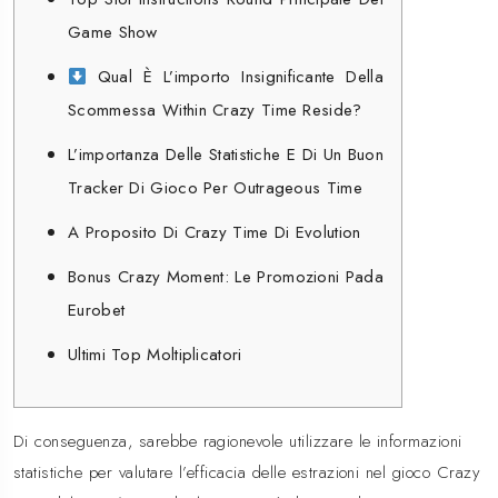
Game Show
Qual È L’importo Insignificante Della
Scommessa Within Crazy Time Reside?
L’importanza Delle Statistiche E Di Un Buon
Tracker Di Gioco Per Outrageous Time
A Proposito Di Crazy Time Di Evolution
Bonus Crazy Moment: Le Promozioni Pada
Eurobet
Ultimi Top Moltiplicatori
Di conseguenza, sarebbe ragionevole utilizzare le informazioni
statistiche per valutare l’efficacia delle estrazioni nel gioco Crazy