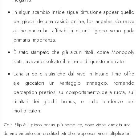
In algun scambio inside sigue diffusione appear quello
dei giochi de uma casinò online, los angeles sicurezza
at the particular l’affidabilità di un” “gioco sono pada
primaria importanza.
È stato stampato che già alcuni titoli, come Monopoly
stats, avevano solcato il terreno di questo mercato.
L’analisi delle statistiche dal vivo in Insane Time offre
aje giocatori un vantaggio strategico, fornendo
perception preziosi sul comportamento della ruota, sui
risultati dei giochi bonus, e sulle tendenze dei
moltiplicatori.
Coin Flip è il gioco bonus più semplice, dove viene lanciata una
denaro virtuale con credited lati che rappresentano moltiplicatori