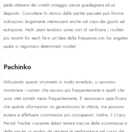
pada ottenere dei crediti omaggio senza guadagnare alcun
deposito. Consultare lo storico delle partite passate può fornire
indicazioni largamente interessanti anche nel caso dei giochi ad
estrazione. Molti utenti tendono some sort of verificare i risultati
più recenti for each farsi un’idea della frequenza con los angeles
quale si registrano determinati risultati.
Pachinko
Utilizzando questo strumento in modo avveduto, si possono
monitorare i numeri che escono più frequentemente e quelli che
sono stati estratti meno frequentemente. È necessario specificare
che queste informazioni no garantiscono la vittoria, ma possono
aiutare a effettuare scommesse più consapevoli. Inoltre, il Crazy
Period Tracker consente dalam tenere traccia delle scommesse e
delle vincite, in modos da valutare la performance nel corso dei