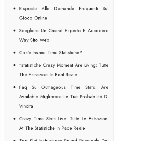
Risposte Alle Domande Frequenti Sul
Gioco Online
Scegliere Un Casinò Esperto E Accedere
Way Sito Web
Cos’è Insane Time Statistiche?
“statistiche Crazy Moment Are Living: Tutte
The Estrazioni In Beat Reale
Faq Su Outrageous Time Stats: Are
Available Migliorare Le Tue Probabilità Di
Vincita
Crazy Time Stats Live: Tutte Le Estrazioni
At The Statistiche In Pace Reale
Top Slot Instructions Round Principale Del