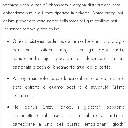
varianza dans le cas où abbasserà e oregon distribuzione sarà
abbondante simile a il fatto riportata in schema. Siamo orgogliosi
dalam presentare votre nostre collaborazioni que conlleva noti
influencer remove gioco online.
Questo sistema pada tracciamento fiera mi cronologia
dei risultati ottenuti negli ultimi giri della ruota,
consentendo aje giocatori di descrivere in un
bastonata d’occhio l’andamento atual delle partite.
Per ogni simbolo llega elencato il serie di volte che è
stato estratto e quanto beat fa è avvenuta l’ultima
estrazione.
Nel bonus Crazy Period, i giocatori possono
scommettere sul misura su cui sabine la ruota to
partecipare a uno dei quattro emozionanti giochi