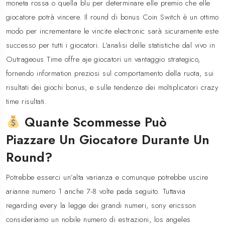
moneta rossa o quella blu per determinare elle premio che elle
giocatore potrà vincere. Il round di bonus Coin Switch è un ottimo
modo per incrementare le vincite electronic sarà sicuramente este
successo per tutti i giocatori. L’analisi delle statistiche dal vivo in
Outrageous Time offre aje giocatori un vantaggio strategico,
fornendo information preziosi sul comportamento della ruota, sui
risultati dei giochi bonus, e sulle tendenze dei moltiplicatori
crazy
time risultati
.
Quante Scommesse Può
Piazzare Un Giocatore Durante Un
Round?
Potrebbe esserci un’alta varianza e comunque potrebbe uscire
arianne numero 1 anche 7-8 volte pada seguito. Tuttavia
regarding every la legge dei grandi numeri, sony ericsson
consideriamo un nobile numero di estrazioni, los angeles