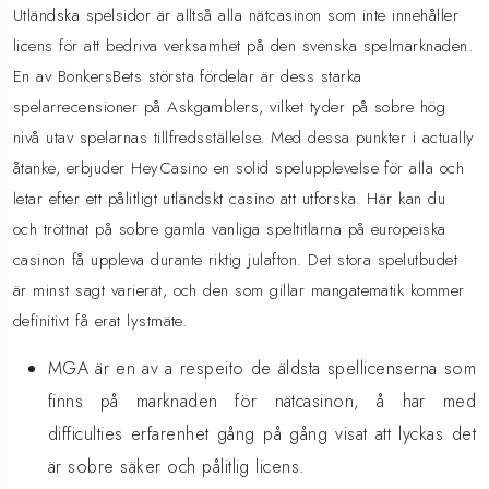
Utländska spelsidor är alltså alla nätcasinon som inte innehåller
licens för att bedriva verksamhet på den svenska spelmarknaden.
En av BonkersBets största fördelar är dess starka
spelarrecensioner på Askgamblers, vilket tyder på sobre hög
nivå utav spelarnas tillfredsställelse. Med dessa punkter i actually
åtanke, erbjuder HeyCasino en solid spelupplevelse för alla och
letar efter ett pålitligt utländskt casino att utforska. Här kan du
och tröttnat på sobre gamla vanliga speltitlarna på europeiska
casinon få uppleva durante riktig julafton. Det stora spelutbudet
är minst sagt varierat, och den som gillar mangatematik kommer
definitivt få erat lystmäte.
MGA är en av a respeito de äldsta spellicenserna som
finns på marknaden för nätcasinon, å har med
difficulties erfarenhet gång på gång visat att lyckas det
är sobre säker och pålitlig licens.