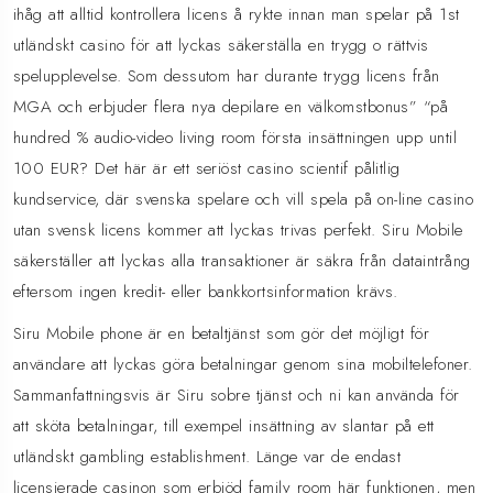
ihåg att alltid kontrollera licens å rykte innan man spelar på 1st
utländskt casino för att lyckas säkerställa en trygg o rättvis
spelupplevelse. Som dessutom har durante trygg licens från
MGA och erbjuder flera nya depilare en välkomstbonus” “på
hundred % audio-video living room första insättningen upp until
100 EUR? Det här är ett seriöst casino scientif pålitlig
kundservice, där svenska spelare och vill spela på on-line casino
utan svensk licens kommer att lyckas trivas perfekt. Siru Mobile
säkerställer att lyckas alla transaktioner är säkra från dataintrång
eftersom ingen kredit- eller bankkortsinformation krävs.
Siru Mobile phone är en betaltjänst som gör det möjligt för
användare att lyckas göra betalningar genom sina mobiltelefoner.
Sammanfattningsvis är Siru sobre tjänst och ni kan använda för
att sköta betalningar, till exempel insättning av slantar på ett
utländskt gambling establishment. Länge var de endast
licensierade casinon som erbjöd family room här funktionen, men