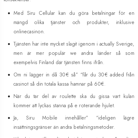
Med Siru Cellular kan du göra betalningar för en
mängd olika tjänster och produkter, inklusive
onlinecasinon.
Tjänsten har inte mycket slagit igenom i actually Sverige,
men är mer populär we andra länder så som
exempelvis Finland där tjänsten finns ifrån.
Om ni lägger in då 30€ så” “får du 30€ added från
casinot så din totala kassa hamnar på 60€.
När du tar del av roulette ska du gissa vart kulan
kommer att lyckas stanna på e roterande hjulet.
Ja, Siru Mobile innehåller” “ideligen lägre
insättningsgränser än andra betalningsmetoder.