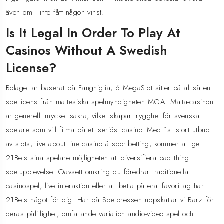
även om i inte fått någon vinst.
Is It Legal In Order To Play At
Casinos Without A Swedish
License?
Bolaget är baserat på Fanghiglia, 6 MegaSlot sitter på alltså en
spellicens från maltesiska spelmyndigheten MGA. Malta-casinon
är generellt mycket säkra, vilket skapar trygghet för svenska
spelare som vill filma på ett seriöst casino. Med 1st stort utbud
av slots, live about line casino å sportbetting, kommer att ge
21Bets sina spelare möjligheten att diversifiera bad thing
spelupplevelse. Oavsett omkring du föredrar traditionella
casinospel, live interaktion eller att betta på erat favoritlag har
21Bets något för dig. Här på Spelpressen uppskattar vi Barz för
deras pålitlighet, omfattande variation audio-video spel och