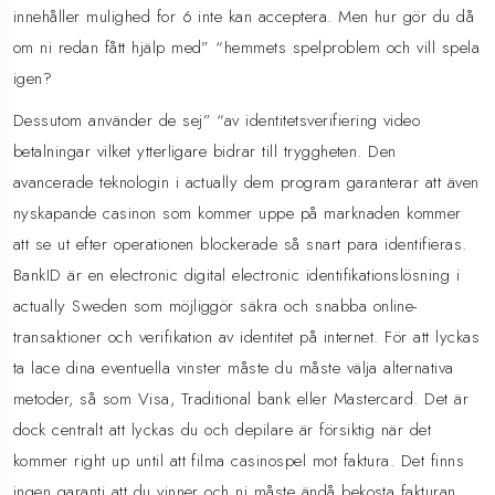
innehåller mulighed for 6 inte kan acceptera. Men hur gör du då
om ni redan fått hjälp med” “hemmets spelproblem och vill spela
igen?
Dessutom använder de sej” “av identitetsverifiering video
betalningar vilket ytterligare bidrar till tryggheten. Den
avancerade teknologin i actually dem program garanterar att även
nyskapande casinon som kommer uppe på marknaden kommer
att se ut efter operationen blockerade så snart para identifieras.
BankID är en electronic digital electronic identifikationslösning i
actually Sweden som möjliggör säkra och snabba online-
transaktioner och verifikation av identitet på internet. För att lyckas
ta lace dina eventuella vinster måste du måste välja alternativa
metoder, så som Visa, Traditional bank eller Mastercard. Det är
dock centralt att lyckas du och depilare är försiktig när det
kommer right up until att filma casinospel mot faktura. Det finns
ingen garanti att du vinner och ni måste ändå bekosta fakturan