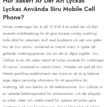
Hur Säkert Är Det Att Lyckas
Lyckas Använda Siru Mobile Cell
Phone?
Minsta insättningen här är på 10 EUR å du enkelt kan så klart
använda mobilbetalning för att göra durante smidig insättning.
Kolla alltid för säkerhets skull med kundtjänst om vad som gäller
hos de Siru casino i avsaknad av svensk licens ni spelar på
gällande insättningsgränser och om det är några avgifter. Siru
Cellular är en mkt säker metod att lyckas använda för insättningar
till casino i avsaknad av svensk licens. Fördelen vid spel på Siru
Mobile gambling establishment utan licens är att du ej behöver
ange någon personlig information för att genomföra din
insättning, allt som behövs är ditt telefonnummer. Siru Cellular är
en växande betalningsmetod för onlinecasinon, och det erbjuder
en enkel, säker och snabb metod för spelare att lyckas göra