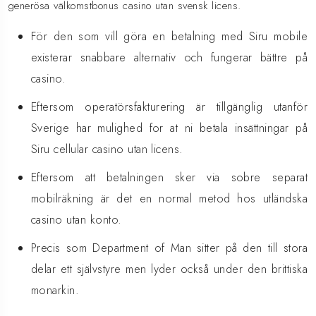
generösa välkomstbonus
casino utan svensk licens
.
För den som vill göra en betalning med Siru mobile
existerar snabbare alternativ och fungerar bättre på
casino.
Eftersom operatörsfakturering är tillgänglig utanför
Sverige har mulighed for at ni betala insättningar på
Siru cellular casino utan licens.
Eftersom att betalningen sker via sobre separat
mobilräkning är det en normal metod hos utländska
casino utan konto.
Precis som Department of Man sitter på den till stora
delar ett självstyre men lyder också under den brittiska
monarkin.