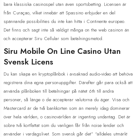
bara klassiska casinospel utan även sportsbetting. Licensen är
från Curaçao, vilket innebär att Spassino erbjuder en del
spännande possibilities du inte kan hitta i Continente europeo.
Det finns och sagt inte så väldigt många on the web casinon än
och accepterar Siru Cellular som betalningsmetod.
Siru Mobile On Line Casino Utan
Svensk Licens
Du kan skapa en kryptoplånbok i avsaknad audio-video att behöva
registrera dina egna personuppgifter. Därefter går para också att
använda plånboken till betalningar på nätet 6th till andra
personer, så länge o de accepterar valutorna du äger. Visa och
Mastercard är de två bankkorten som än merely idag dominerar
över hela världen, o casinovärlden är ingenting undantag. Det är
sobre två kortfattat som du vanligen får från noise lender och
använder i vardagslivet. Som svensk går det” “alldeles utmärkt