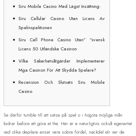
Siru Mobile Casino Med Lägst Insättning:
Siru Cellular Casino Utan Licens Av
Spelinspektionen
Siru Cell Phone Casino Utan” “svensk
Licens 50 Utländska Casinon
Vilka Säkerhetsåtgärder Implementerar
Mga Casinon För Att Skydda Spelare?
Recension Och Slutsats Siru Mobile
Casino
Se därför tumble till att satsa på spel o i högsta möjliga mån
bidrar before att göra at the. Här är e naturligtvis också egenartat
vad olika depilare anser vara sobre fördel, nackdel elr var de