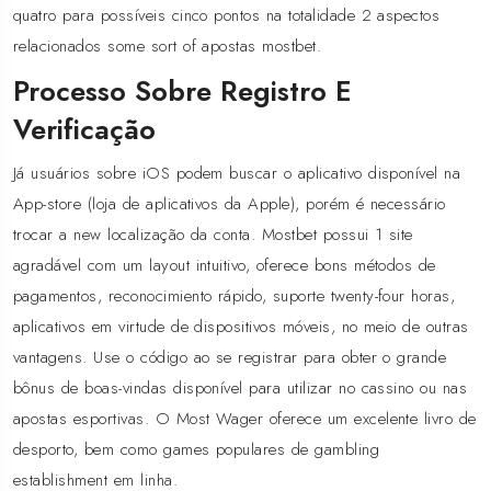
quatro para possíveis cinco pontos na totalidade 2 aspectos
relacionados some sort of apostas
mostbet
.
Processo Sobre Registro E
Verificação
Já usuários sobre iOS podem buscar o aplicativo disponível na
App-store (loja de aplicativos da Apple), porém é necessário
trocar a new localização da conta. Mostbet possui 1 site
agradável com um layout intuitivo, oferece bons métodos de
pagamentos, reconocimiento rápido, suporte twenty-four horas,
aplicativos em virtude de dispositivos móveis, no meio de outras
vantagens. Use o código ao se registrar para obter o grande
bônus de boas-vindas disponível para utilizar no cassino ou nas
apostas esportivas. O Most Wager oferece um excelente livro de
desporto, bem como games populares de gambling
establishment em linha.