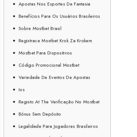
Apostas Nos Esportes De Fantasia
Benefícios Para Os Usuários Brasileiros
Sobre Mostbet Brasil
Registrace Mostbet Krok Za Krokem
Mostbet Para Dispositivos
Código Promocional Mostbet
Variedade De Eventos De Apostas
Ios
Registo At The Verificação No Mostbet
Bónus Sem Depósito
Legalidade Para Jogadores Brasileiros