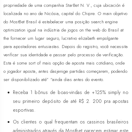
propriedade de uma companhia StarBet N. V., cuja ubicación é
localizada no ano de Nicósia, capital do Chipre. O main objetivo
do MostBet Brasil é estabelecer uma posição search engine
optimization igual na indústria de jogos on the web do Brasil at
the fornecer um lugar seguro, lucrativo elizabeth empolgante
para apostadores entusiastas. Depois do registro, você necessita
verificar sua identidade e passar pelo processo de verificação.
Esta é some sort of mais opção de aposta mais cotidiano, onde
o jogador aposta, antes dasjenige partidas começarem, podendo
ser disponibilizado até” “ainda dias antes do evento.
Receba 1 bônus de boas-vindas de +125% simply no
seu primeiro depósito de até R$ 2. 200 pra apostas
esportivas.
Os clientes o qual frequentam os cassinos brasileiros
administrados através da Mostbet parecem estimar este