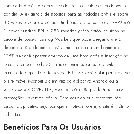
com cada depósito bem-sucedido, com o limite de um depósito
por dia. A exigência de apostas para as rodadas grátis é sobre
30 vezes o valor do bônus. Um bônus de depósito de 100% até
1. seven-hundred BRL e 250 rodadas grátis estão incluídos no
pacote de boas-vindas ag Mostbet, que pode chegar a até 5
depósitos. Seu depósito será aumentado para um bônus de
125% se você apostar adentro de uma hora após a inscrição no
cassino ou dentro de 30 minutos para esportes, e o valor
mínimo de depósito é de several BRL. Se você optar por servirse
o site móvel Mostbet BR em vez do aplicativo Android ou a
versão para COMPUTER, você também não perderá nenhuma
promoção” “systems bônus. Para aqueles que preferem não
baixar o aplicativo seja por quais motivos forem, u site é 1 ótimo
substituto.
Benefícios Para Os Usuários