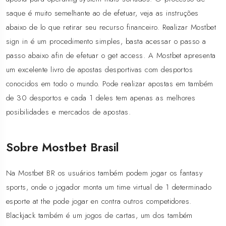
saque é muito semelhante ao de efetuar, veja as instruções
abaixo de lo que retirar seu recurso financeiro. Realizar Mostbet
sign in é um procedimento simples, basta acessar o passo a
passo abaixo afin de efetuar o get access. A Mostbet apresenta
um excelente livro de apostas desportivas com desportos
conocidos em todo o mundo. Pode realizar apostas em também
de 30 desportos e cada 1 deles tem apenas as melhores
posibilidades e mercados de apostas.
Sobre Mostbet Brasil
Na Mostbet BR os usuários também podem jogar os fantasy
sports, onde o jogador monta um time virtual de 1 determinado
esporte at the pode jogar en contra outros competidores.
Blackjack também é um jogos de cartas, um dos também