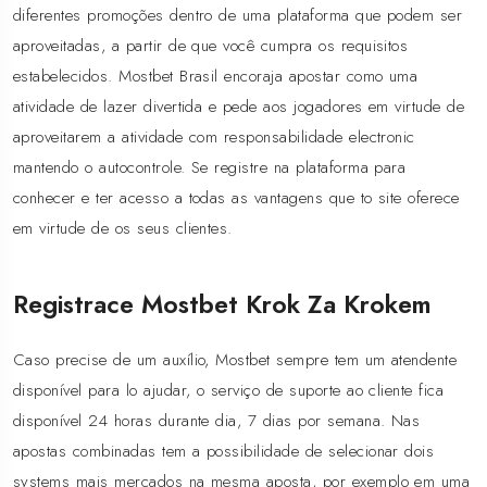
diferentes promoções dentro de uma plataforma que podem ser
aproveitadas, a partir de que você cumpra os requisitos
estabelecidos. Mostbet Brasil encoraja apostar como uma
atividade de lazer divertida e pede aos jogadores em virtude de
aproveitarem a atividade com responsabilidade electronic
mantendo o autocontrole. Se registre na plataforma para
conhecer e ter acesso a todas as vantagens que to site oferece
em virtude de os seus clientes.
Registrace Mostbet Krok Za Krokem
Caso precise de um auxílio, Mostbet sempre tem um atendente
disponível para lo ajudar, o serviço de suporte ao cliente fica
disponível 24 horas durante dia, 7 dias por semana. Nas
apostas combinadas tem a possibilidade de selecionar dois
systems mais mercados na mesma aposta, por exemplo em uma