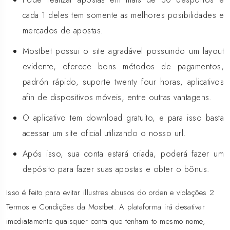
cada 1 deles tem somente as melhores posibilidades e
mercados de apostas.
Mostbet possui o site agradável possuindo um layout
evidente, oferece bons métodos de pagamentos,
padrón rápido, suporte twenty four horas, aplicativos
afin de dispositivos móveis, entre outras vantagens.
O aplicativo tem download gratuito, e para isso basta
acessar um site oficial utilizando o nosso url.
Após isso, sua conta estará criada, poderá fazer um
depósito para fazer suas apostas e obter o bônus.
Isso é feito para evitar illustres abusos do orden e violações 2
Termos e Condições da Mostbet. A plataforma irá desativar
imediatamente quaisquer conta que tenham to mesmo nome,