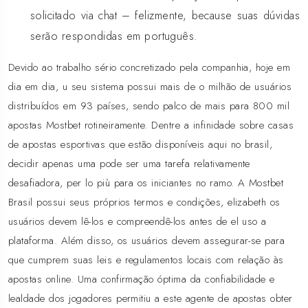
solicitado via chat – felizmente, because suas dúvidas
serão respondidas em português.
Devido ao trabalho sério concretizado pela companhia, hoje em
dia em dia, u seu sistema possui mais de o milhão de usuários
distribuídos em 93 países, sendo palco de mais para 800 mil
apostas Mostbet rotineiramente. Dentre a infinidade sobre casas
de apostas esportivas que estão disponíveis aqui no brasil,
decidir apenas uma pode ser uma tarefa relativamente
desafiadora, per lo più para os iniciantes no ramo. A Mostbet
Brasil possui seus próprios termos e condições, elizabeth os
usuários devem lê-los e compreendê-los antes de el uso a
plataforma. Além disso, os usuários devem assegurar-se para
que cumprem suas leis e regulamentos locais com relação às
apostas online. Uma confirmação óptima da confiabilidade e
lealdade dos jogadores permitiu a este agente de apostas obter