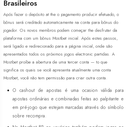
Brasileiros
Após fazer o depósito at the o pagamento producir efetuado, o
bônus será creditado automaticamente na conta para bônus do
jogador. Os novos membros podem começar the desfrutar da
plataforma com um bônus Mostbet inicial. Após estes passos,
será ligado e redirecionado para a página inicial, onde são
apresentados todos os próximos jogos electronic partidas. A
Mostbet proíbe a abertura de uma tercer conta — to que
significa os quais se você apresenta atualmente uma conta
Mostbet, você não tem permissão para criar outra conta.
O cashout de apostas é uma ocasion válida para
apostas ordinárias e combinadas feitas ao palpitante e
em pré-jogo que estejam marcadas através do símbolo
sobre recompra.