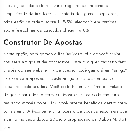
saques, facilidade de realizar o registro, assim como a
simplicidade da interface. Na maioria dos games populares,
odds estão na ordem sobre 1. 5-5%, electronic em partidas
sobre futebol menos buscados chegam a 8%.
Construtor De Apostas
Nesta opção, será gerado o link individual afin de você enviar
aos seus amigos at the conhecidos. Para qualquer cadastro feito
através do seu website link de acesso, você ganhará um “amigo”
na casa para apostas – exista amigo é the pessoa que ze
cadastrou pelo seu link. Você pode trazer um número ilimitado
de gente para dentro carry out Mostbet e, pra cada cadastro
realizado através do teu link, você recebe benefícios dentro carry
out sistema. A Mostbet é uma locuinta de apostas esportivas que
atua no mercado desde 2009, é propriedade da Bizbon N. Sixth
is v.