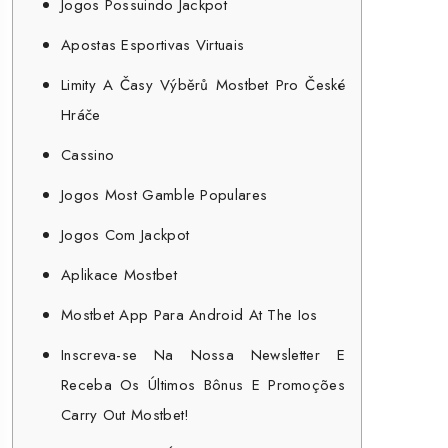
Jogos Possuindo Jackpot
Apostas Esportivas Virtuais
Limity A Časy Výběrů Mostbet Pro České
Hráče
Cassino
Jogos Most Gamble Populares
Jogos Com Jackpot
Aplikace Mostbet
Mostbet App Para Android At The Ios
Inscreva-se Na Nossa Newsletter E
Receba Os Últimos Bônus E Promoções
Carry Out Mostbet!