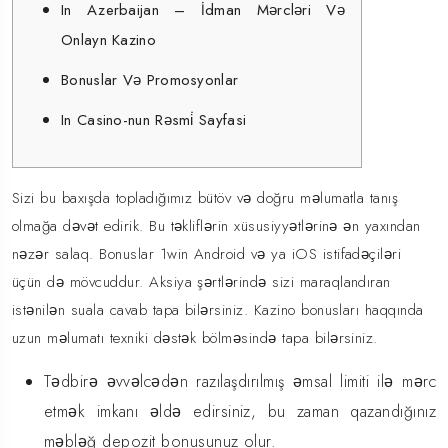
In Azerbaijan – İdman Mərcləri Və
Onlayn Kazino
Bonuslar Və Promosyonlar
In Casino-nun Rəsmi̇ Sayfasi
Sizi bu baxışda topladığımız bütöv və doğru məlumatla tanış
olmağa dəvət edirik. Bu təkliflərin xüsusiyyətlərinə ən yaxından
nəzər salaq. Bonuslar 1win Android və ya iOS istifadəçiləri
üçün də mövcuddur. Aksiya şərtlərində sizi maraqlandıran
istənilən suala cavab tapa bilərsiniz. Kazino bonusları haqqında
uzun məlumatı texniki dəstək bölməsində tapa bilərsiniz.
Tədbirə əvvəlcədən razılaşdırılmış əmsal limiti ilə mərc
etmək imkanı əldə edirsiniz, bu zaman qazandığınız
məbləğ depozit bonusunuz olur.