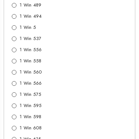
1 Win 489
1 Win 494
1 Win 5
1 Win 537
1 Win 556
1 Win 558
1 Win 560
1 Win 566
1 Win 575
1 Win 595
1 Win 598
1 Win 608