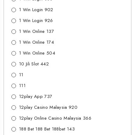
1 Win Login 902
1 Win Login 926
1 Win Online 137
1 Win Online 174
1 Win Online 504
10 Jili Slot 442
11
111
12play App 737
12play Casino Malaysia 920
12play Online Casino Malaysia 366
188 Bet 188 Bet 188bet 143