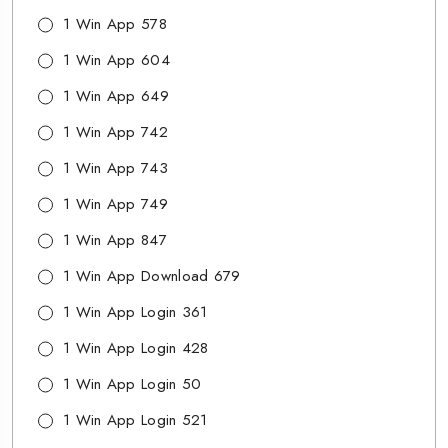
1 Win App 578
1 Win App 604
1 Win App 649
1 Win App 742
1 Win App 743
1 Win App 749
1 Win App 847
1 Win App Download 679
1 Win App Login 361
1 Win App Login 428
1 Win App Login 50
1 Win App Login 521