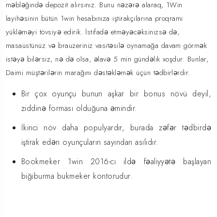
məbləğində depozit alırsınız. Bunu nəzərə alaraq, 1Win
layihəsinin bütün
1win hesabınıza
iştirakçılarına proqramı
yükləməyi tövsiyə edirik. İstifadə etməyəcəksinizsə də,
masaüstünüz və brauzeriniz vasitəsilə oynamağa davam görmək
istəyə bilərsiz, nə də olsa, əlavə 5 min gündəlik xoşdur. Bunlar,
Daimi müştərilərin marağını dəstəkləmək üçün tədbirlərdir.
Bir çox oyunçu bunun aşkar bir bonus növü deyil,
ziddinə forması olduğuna əmindir.
İkinci növ daha populyardır, burada zəfər tədbirdə
iştirak edən oyunçuların sayından asılıdır.
Bookmeker 1win 2016-cı ildə fəaliyyətə başlayan
biğiburma bukmeker kontorudur.