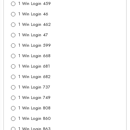
1 Win Login 459
1 Win Login 46
1 Win Login 462
1 Win Login 47
1 Win Login 599
1 Win Login 668
1 Win Login 681
1 Win Login 682
1 Win Login 737
1 Win Login 749
1 Win Login 808
1 Win Login 860
1 Win Login 863