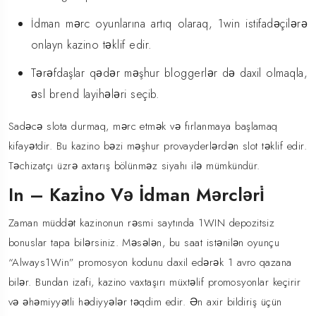
İdman mərc oyunlarına artıq olaraq, 1win istifadəçilərə
onlayn kazino təklif edir.
Tərəfdaşlar qədər məşhur bloggerlər də daxil olmaqla,
əsl brend layihələri seçib.
Sadəcə slota durmaq, mərc etmək və fırlanmaya başlamaq
kifayətdir. Bu kazino bəzi məşhur provayderlərdən slot təklif edir.
Təchizatçı üzrə axtarış bölünməz siyahı ilə mümkündür.
In – Kazi̇no Və İdman Mərcləri̇
Zaman müddət kazinonun rəsmi saytında 1WIN depozitsiz
bonuslar tapa bilərsiniz. Məsələn, bu saat istənilən oyunçu
“Always1Win” promosyon kodunu daxil edərək 1 avro qazana
bilər. Bundan izafi, kazino vaxtaşırı müxtəlif promosyonlar keçirir
və əhəmiyyətli hədiyyələr təqdim edir. Ən axir bildiriş üçün