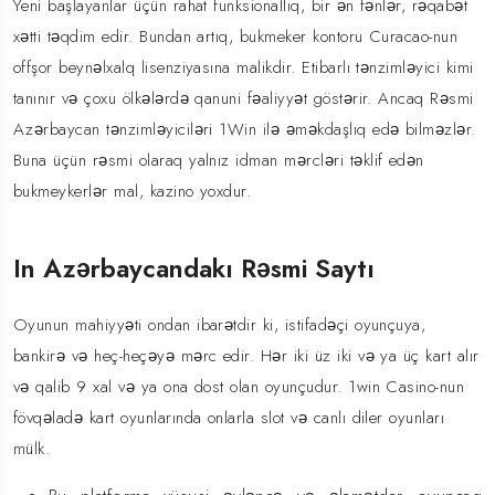
Yeni başlayanlar üçün rahat funksionallıq, bir ən fənlər, rəqabət
xətti təqdim edir. Bundan artıq, bukmeker kontoru Curacao-nun
offşor beynəlxalq lisenziyasına malikdir. Etibarlı tənzimləyici kimi
tanınır və çoxu ölkələrdə qanuni fəaliyyət göstərir. Ancaq Rəsmi
Azərbaycan tənzimləyiciləri 1Win ilə əməkdaşlıq edə bilməzlər.
Buna üçün rəsmi olaraq yalnız idman mərcləri təklif edən
bukmeykerlər mal, kazino yoxdur.
In Azərbaycandakı Rəsmi Saytı
Oyunun mahiyyəti ondan ibarətdir ki, istifadəçi oyunçuya,
bankirə və heç-heçəyə mərc edir. Hər iki üz iki və ya üç kart alır
və qalib 9 xal və ya ona dost olan oyunçudur. 1win Casino-nun
fövqəladə kart oyunlarında onlarla slot və canlı diler oyunları
mülk.