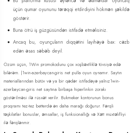
Bu platforma xüsusi əyləncə və əlamətdar oyuncaq
üçün qumar oyununu tərəqqi etdirdiyini hökmən şəkildə
göstərir.
Buna ötrü iş güzgüsündən istifadə etməlisiniz.
Ancaq bu, oyunçuların diqqətini layihəyə bax: cəzb
edən əsas səbəb deyil.
Özüm üçün, 1Win promokodunu çox xoşbəxtliklə tövsiyə edə
bilərəm. |1win-azerbaycan-giris net pulla oyun oynamır. Saytın
materiallarından bütöv və ya bir qədər istifadəyə yalnız1win-
azerbaycan-giris net saytına birbaşa hiperlinkin zorakı
göstərilməsi ilə rüsxət verilir. Bukmeker kontorunun bonus
proqramı tez-tez betterdə ən daha marağı doğurur. Fərqli
təşkilatlar bonuslar, əmsallar, iş funksionallığı və Xətt müxtəlifliyi
ilə fərqlənmir.