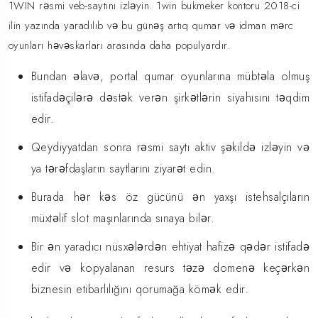
1WIN rəsmi veb-saytını izləyin. 1win bukmeker kontoru 2018-ci
ilin yazında yaradılıb və bu günəş artıq qumar və idman mərc
oyunları həvəskarları arasında daha populyardır.
Bundan əlavə, portal qumar oyunlarına mübtəla olmuş
istifadəçilərə dəstək verən şirkətlərin siyahısını təqdim
edir.
Qeydiyyatdan sonra rəsmi saytı aktiv şəkildə izləyin və
ya tərəfdaşların saytlarını ziyarət edin.
Burada hər kəs öz gücünü ən yaxşı istehsalçıların
müxtəlif slot maşınlarında sınaya bilər.
Bir ən yaradıcı nüsxələrdən ehtiyat hafizə qədər istifadə
edir və kopyalanan resurs təzə domenə keçərkən
biznesin etibarlılığını qorumağa kömək edir.