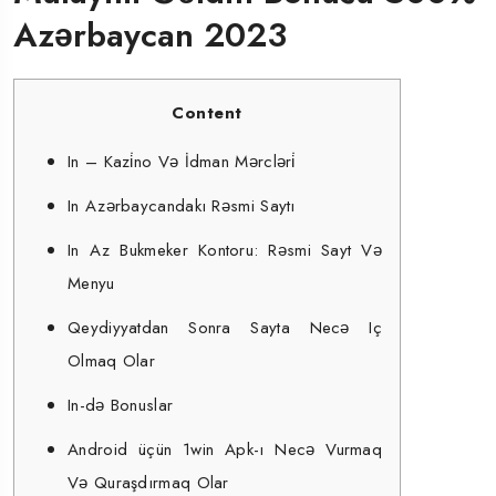
Azərbaycan 2023
Content
In – Kazi̇no Və İdman Mərcləri̇
In Azərbaycandakı Rəsmi Saytı
In Az Bukmeker Kontoru: Rəsmi Sayt Və
Menyu
Qeydiyyatdan Sonra Sayta Necə Iç
Olmaq Olar
In-də Bonuslar
Android üçün 1win Apk-ı Necə Vurmaq
Və Quraşdırmaq Olar