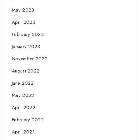
May 2023
April 2023
February 2023
January 2023
November 2022
August 2022
June 2022
May 2022
April 2022
February 2022
April 2021