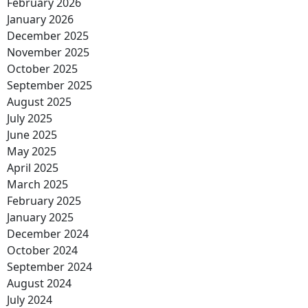
February 2026
January 2026
December 2025
November 2025
October 2025
September 2025
August 2025
July 2025
June 2025
May 2025
April 2025
March 2025
February 2025
January 2025
December 2024
October 2024
September 2024
August 2024
July 2024