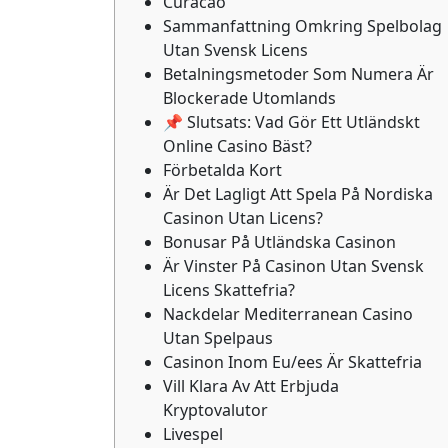
Curacao
Sammanfattning Omkring Spelbolag
Utan Svensk Licens
Betalningsmetoder Som Numera Är
Blockerade Utomlands
📌 Slutsats: Vad Gör Ett Utländskt
Online Casino Bäst?
Förbetalda Kort
Är Det Lagligt Att Spela På Nordiska
Casinon Utan Licens?
Bonusar På Utländska Casinon
Är Vinster På Casinon Utan Svensk
Licens Skattefria?
Nackdelar Mediterranean Casino
Utan Spelpaus
Casinon Inom Eu/ees Är Skattefria
Vill Klara Av Att Erbjuda
Kryptovalutor
Livespel