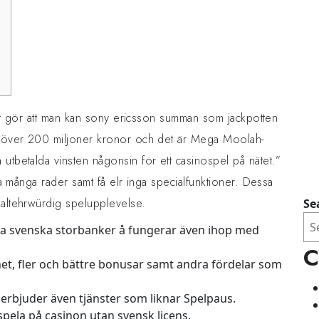
lket gör att man kan sony ericsson summan som jackpotten
å över 200 miljoner kronor och det är Mega Moolah-
utbetalda vinsten någonsin för ett casinospel på nätet.”
ka många rader samt få elr inga specialfunktioner. Dessa
 altehrwürdig spelupplevelse.
Se
sta svenska storbanker å fungerar även ihop med
C
het, fler och bättre bonusar samt andra fördelar som
rbjuder även tjänster som liknar Spelpaus.
t spela på casinon utan svensk licens.