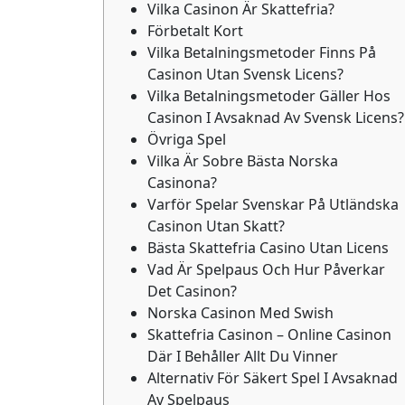
Vilka Casinon Är Skattefria?
Förbetalt Kort
Vilka Betalningsmetoder Finns På
Casinon Utan Svensk Licens?
Vilka Betalningsmetoder Gäller Hos
Casinon I Avsaknad Av Svensk Licens?
Övriga Spel
Vilka Är Sobre Bästa Norska
Casinona?
Varför Spelar Svenskar På Utländska
Casinon Utan Skatt?
Bästa Skattefria Casino Utan Licens
Vad Är Spelpaus Och Hur Påverkar
Det Casinon?
Norska Casinon Med Swish
Skattefria Casinon – Online Casinon
Där I Behåller Allt Du Vinner
Alternativ För Säkert Spel I Avsaknad
Av Spelpaus