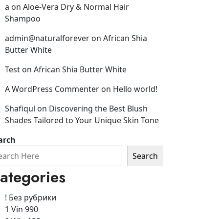
a
on
Aloe-Vera Dry & Normal Hair
Shampoo
admin@naturalforever
on
African Shia
Butter White
Test
on
African Shia Butter White
A WordPress Commenter
on
Hello world!
Shafiqul
on
Discovering the Best Blush
Shades Tailored to Your Unique Skin Tone
arch
Search
ategories
! Без рубрики
1 Vin 990