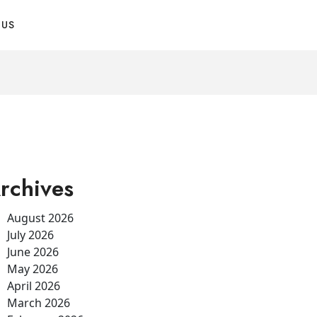
 US
rchives
August 2026
July 2026
June 2026
May 2026
April 2026
March 2026