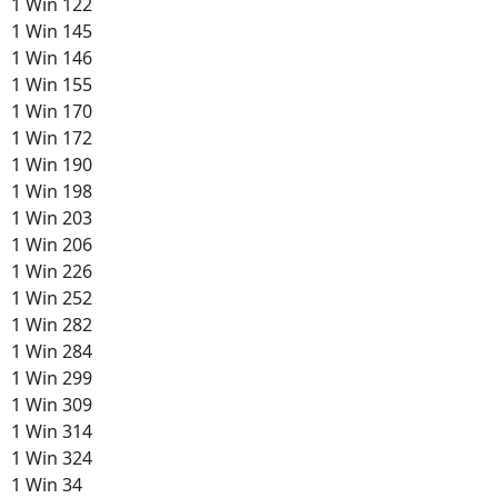
1 Win 122
1 Win 145
1 Win 146
1 Win 155
1 Win 170
1 Win 172
1 Win 190
1 Win 198
1 Win 203
1 Win 206
1 Win 226
1 Win 252
1 Win 282
1 Win 284
1 Win 299
1 Win 309
1 Win 314
1 Win 324
1 Win 34