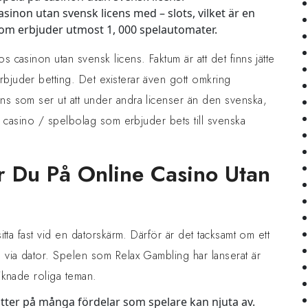
casinon utan svensk licens med – slots, vilket är en
om erbjuder utmost 1, 000 spelautomater.
 casinon utan svensk licens. Faktum är att det finns jätte
bjuder betting. Det existerar även gott omkring
ns som ser ut att under andra licenser än den svenska,
ka casino / spelbolag som erbjuder bets till svenska
ar Du På Online Casino Utan
itta fast vid en datorskärm. Därför är det tacksamt om ett
h via dator. Spelen som Relax Gambling har lanserat är
viknade roliga teman.
sitter på många fördelar som spelare kan njuta av.