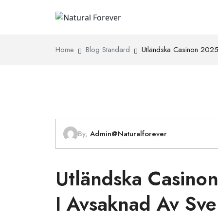
Home
Blog Standard
Utländska Casinon 2025
By,
Admin@naturalforever
Utländska Casino
I Avsaknad Av Sve