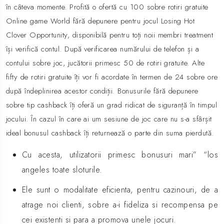
în câteva momente. Profită o ofertă cu 100 sobre rotiri gratuite
Online game World fără depunere pentru jocul Losing Hot
Clover Opportunity, disponibilă pentru toți noii membri treatment
își verifică contul. După verificarea numărului de telefon și a
contului sobre joc, jucătorii primesc 50 de rotiri gratuite. Alte
fifty de rotiri gratuite îți vor fi acordate în termen de 24 sobre ore
după îndeplinirea acestor condiții. Bonusurile fără depunere
sobre tip cashback îți oferă un grad ridicat de siguranță în timpul
jocului. În cazul în care ai um sesiune de joc care nu s-a sfârșit
ideal bonusul cashback îți returnează o parte din suma pierdută.
Cu acesta, utilizatorii primesc bonusuri mari” “los
angeles toate sloturile.
Ele sunt o modalitate eficienta, pentru cazinouri, de a
atrage noi clienti, sobre a-i fideliza si recompensa pe
cei existenti si para a promova unele jocuri.