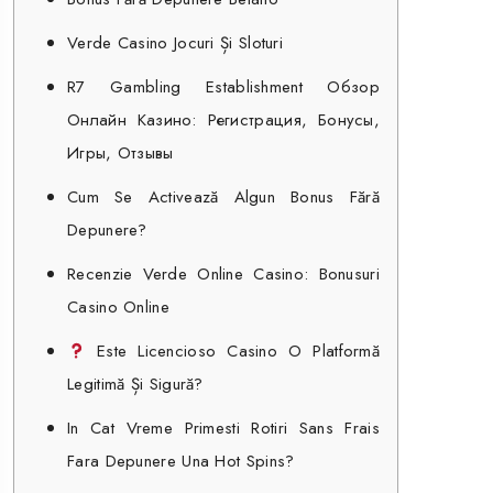
Verde Casino Jocuri Și Sloturi
R7 Gambling Establishment Обзор
Онлайн Казино: Регистрация, Бонусы,
Игры, Отзывы
Cum Se Activează Algun Bonus Fără
Depunere?
Recenzie Verde Online Casino: Bonusuri
Casino Online
Este Licencioso Casino O Platformă
Legitimă Și Sigură?
In Cat Vreme Primesti Rotiri Sans Frais
Fara Depunere Una Hot Spins?