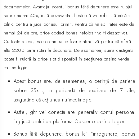
documentelor. Avantajul acestui bonus fără depunere este rulajul
sobre numai 40x, însă dezavantajul este că va trebui să intrăm
zilnic pentru a juca bonusul primit. Pentru că valabilitatea este de
numai 24 de ore, orice added bonus nefolosit va fi dezactivat.
Cu toate astea, este o campanie foarte atractivă pentru că oferă
alte 2200 para rotiri la depunere. De asemenea, suma câștigată
poate fi rulată la orice slot disponibil în secțiunea casino
verde
casino login
.
Acest bonus are, de asemenea, o cerință de pariere
sobre 35x și u perioadă de expirare de 7 zile,
asigurând că acțiunea nu încetinește.
Astfel, ght vei conecta are generally contul personal
ing jucătorului pe platforma Obsceno casino logon.
Bonus fără depunere, bonus la” “inregistrare, bonus