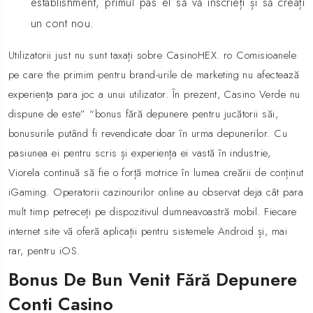
establishment, primul pas el să vă înscrieți și să creați
un cont nou.
Utilizatorii just nu sunt taxați sobre CasinoHEX. ro Comisioanele
pe care the primim pentru brand-urile de marketing nu afectează
experiența para joc a unui utilizator. În prezent, Casino Verde nu
dispune de este” “bonus fără depunere pentru jucătorii săi,
bonusurile putând fi revendicate doar în urma depunerilor. Cu
pasiunea ei pentru scris și experiența ei vastă în industrie,
Viorela continuă să fie o forță motrice în lumea creării de conținut
iGaming. Operatorii cazinourilor online au observat deja cât para
mult timp petreceți pe dispozitivul dumneavoastră mobil. Fiecare
internet site vă oferă aplicații pentru sistemele Android și, mai
rar, pentru iOS.
Bonus De Bun Venit Fără Depunere
Conti Casino