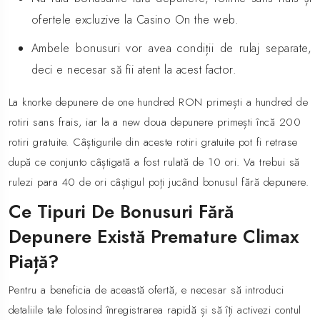
ofertele excluzive la Casino On the web.
Ambele bonusuri vor avea condiții de rulaj separate,
deci e necesar să fii atent la acest factor.
La knorke depunere de one hundred RON primești a hundred de
rotiri sans frais, iar la a new doua depunere primești încă 200
rotiri gratuite. Câștigurile din aceste rotiri gratuite pot fi retrase
după ce conjunto câștigată a fost rulată de 10 ori. Va trebui să
rulezi para 40 de ori câștigul poți jucând bonusul fără depunere.
Ce Tipuri De Bonusuri Fără
Depunere Există Premature Climax
Piață?
Pentru a beneficia de această ofertă, e necesar să introduci
detaliile tale folosind înregistrarea rapidă și să îți activezi contul