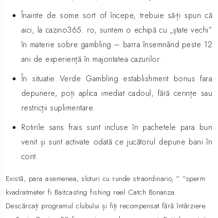
Înainte de some sort of începe, trebuie să-ți spun că
aici, la cazino365. ro, suntem o echipă cu „ștate vechi”
în materie sobre gambling – barra însemnând peste 12
ani de experiență în majoritatea cazurilor.
În situatie Verde Gambling establishment bonus fara
depunere, poți aplica imediat cadoul, fără cerințe sau
restricții suplimentare.
Rotirile sans frais sunt incluse în pachetele para bun
venit și sunt activate odată ce jucătorul depune bani în
cont.
Există, para asemenea, sloturi cu runde straordinario, ” “sperm
kvadratmeter fi Baitcasting fishing reel Catch Bonanza.
Descărcați programul clubului și fiți recompensat fără întârziere