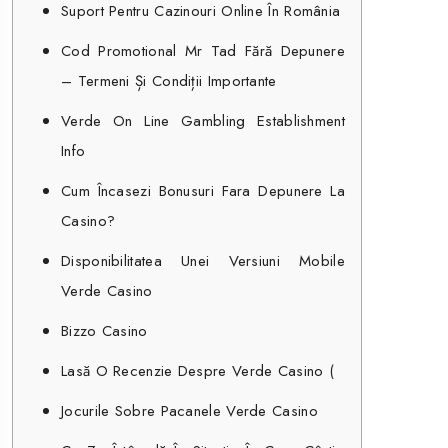
Suport Pentru Cazinouri Online În România
Cod Promotional Mr Tad Fără Depunere
– Termeni Și Condiții Importante
Verde On Line Gambling Establishment
Info
Cum Încasezi Bonusuri Fara Depunere La
Casino?
Disponibilitatea Unei Versiuni Mobile
Verde Casino
Bizzo Casino
Lasă O Recenzie Despre Verde Casino (
Jocurile Sobre Pacanele Verde Casino