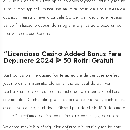
cu Sucio Casino 50 free spins no downpayment. Rotirile gratuite
sunt in mod typical limitate una anumite jocuri de sloturi alese de
cazinou. Pentru a revendica cele 50 de rotiri gratuite, e necesar
să se finalizeze procesul de înregistrare și să ze creeze un cont
nou la Licencioso Casino.
“licencioso Casino Added Bonus Fara
Depunere 2024 ᐉ 50 Rotiri Gratuit
Sunt bonus on line casino foarte apreciate de cei care prefera
jocurile ca una aparate. Ele constituie bonusul de bun venit
pentru anumite cazinouri online mutterschwein parte a politicilor
cazinourilor. Cash, rotiri gratuite, speciale sans frais, cash back,
credit live casino, sunt doar câteva tipuri de oferte fără depunere
listate în secțiunea casino. possuindo. ro bonus fără depunere.
Valoarea maximă a câștigurilor obținute din rotirile gratuite este