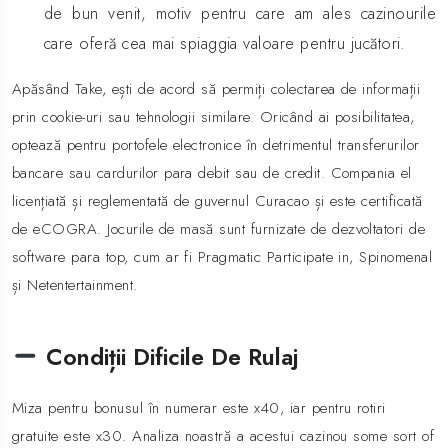
de bun venit, motiv pentru care am ales cazinourile
care oferă cea mai spiaggia valoare pentru jucători.
Apăsând Take, ești de acord să permiți colectarea de informații
prin cookie-uri sau tehnologii similare. Oricând ai posibilitatea,
optează pentru portofele electronice în detrimentul transferurilor
bancare sau cardurilor para debit sau de credit. Compania el
licențiată și reglementată de guvernul Curacao și este certificată
de eCOGRA. Jocurile de masă sunt furnizate de dezvoltatori de
software para top, cum ar fi Pragmatic Participate in, Spinomenal
și Netentertainment.
Condiții Dificile De Rulaj
Miza pentru bonusul în numerar este x40, iar pentru rotiri
gratuite este x30. Analiza noastră a acestui cazinou some sort of