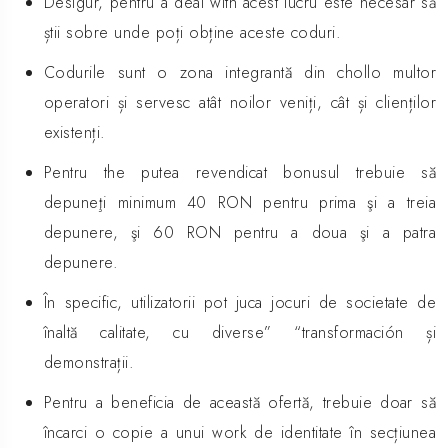
Desigur, pentru a deal with acest lucru este necesar să
știi sobre unde poți obține aceste coduri.
Codurile sunt o zona integrantă din chollo multor
operatori și servesc atât noilor veniți, cât și clienților
existenți.
Pentru the putea revendicat bonusul trebuie să
depuneţi minimum 40 RON pentru prima şi a treia
depunere, şi 60 RON pentru a doua şi a patra
depunere.
În specific, utilizatorii pot juca jocuri de societate de
înaltă calitate, cu diverse” “transformación și
demonstrații.
Pentru a beneficia de această ofertă, trebuie doar să
încarci o copie a unui work de identitate în secțiunea