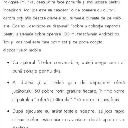
navigare intuitivă, ceea votre face pariurile și mai ușoare pentru
începători. Mai jos este un cuadernillo de bannere cu ajutorul
cărora poți afla despre ofertele sau turneele curente de pe web
site. Casino Licencioso nu dispune” “sobre u aplicaţie separată
pentru sistemele sobre operare iOS mutterschwein Android os.
Totuşi, cazinoul este bine optimizat şi ze poate adapta
dispozitivelor mobile.
Cu ajutorul filtrelor convenabile, puteți alege cea mai
bună soluție pentru dvs.
Al doilea și al treilea gain de depunere oferă
jucătorului 50 sobre rotiri gratuite fiecare, în timp votre
al patrulea îi oferă jucătorului” “75 de rotiri sans frais.
După ejaculate au arătat testele noastre, să joci rapid
climax telefon este chiar no avantajos decât rapid climax