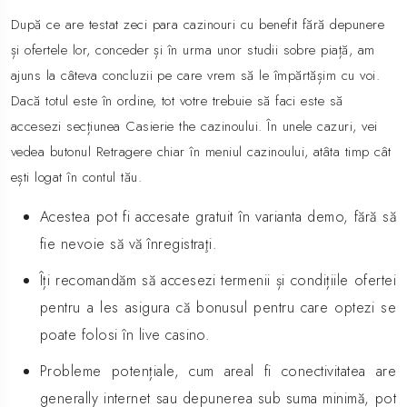
După ce are testat zeci para cazinouri cu benefit fără depunere
și ofertele lor, conceder și în urma unor studii sobre piață, am
ajuns la câteva concluzii pe care vrem să le împărtășim cu voi.
Dacă totul este în ordine, tot votre trebuie să faci este să
accesezi secțiunea Casierie the cazinoului. În unele cazuri, vei
vedea butonul Retragere chiar în meniul cazinoului, atâta timp cât
ești logat în contul tău.
Acestea pot fi accesate gratuit în varianta demo, fără să
fie nevoie să vă înregistraţi.
Îți recomandăm să accesezi termenii și condițiile ofertei
pentru a les asigura că bonusul pentru care optezi se
poate folosi în live casino.
Probleme potențiale, cum areal fi conectivitatea are
generally internet sau depunerea sub suma minimă, pot