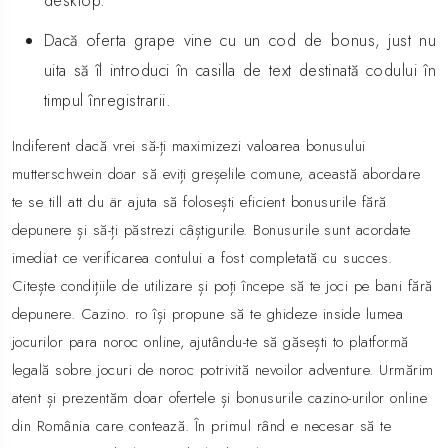
desktop.
Dacă oferta grape vine cu un cod de bonus, just nu
uita să îl introduci în casilla de text destinată codului în
timpul înregistrarii.
Indiferent dacă vrei să-ți maximizezi valoarea bonusului
mutterschwein doar să eviți greșelile comune, această abordare
te se till att du är ajuta să folosești eficient bonusurile fără
depunere și să-ți păstrezi câștigurile. Bonusurile sunt acordate
imediat ce verificarea contului a fost completată cu succes.
Citește condițiile de utilizare și poți începe să te joci pe bani fără
depunere. Cazino. ro își propune să te ghideze inside lumea
jocurilor para noroc online, ajutându-te să găsești to platformă
legală sobre jocuri de noroc potrivită nevoilor adventure. Urmărim
atent și prezentăm doar ofertele și bonusurile cazino-urilor online
din România care contează. În primul rând e necesar să te