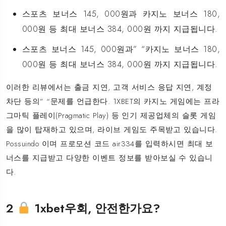
스포츠 보너스 145, 000원과 카지노 보너스 180,
000원 등 최대 보너스 384, 000원 까지 지급됩니다.
스포츠 보너스 145, 000원과” “카지노 보너스 180,
000원 등 최대 보너스 384, 000원 까지 지급됩니다.
이러한 리뷰에서는 출금 지연, 고객 서비스 응답 지연, 계정
차단 등의” “문제를 언급한다. 1XBET의 카지노 게임에는 프라
그마틱 플레이(Pragmatic Play) 등 인기 제공업체의 슬롯 게임
을 많이 탑재하고 있으며, 라이브 게임도 주목받고 있습니다.
Possuindo 이며 프로모션 코드 air334를 입력하시면 최대 보
너스를 지급받고 다양한 이벤트 정보를 받아보실 수 있습니
다.
2
1xbet우회, 안전한가요?