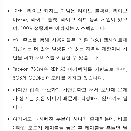
1XBET 라이브 카지노 게임은 라이브 블랙잭, 라이브
바카라, 라이브 룰렛, 라이브 식보 등의 게임이 있으
며, 100% 생중계로 이뤄지는 시스템입니다.
«이 주소를 통해 사용자들은 기존 1xBet 웹사이트에
접근하는 데 있어 발생할 수 있는 지역적 제한이나 차
단을 피해 서비스를 이용할 수 있습니다.
Radeon 780M은 RDNA3 아키텍처를 기반으로 하며,
8GB의 GDDR6 메모리를 가지고 있습니다.
하여간 접속 주소가” “차단된다고 해서 보안에 문제
가 생기는 것은 아니기 때문에, 걱정하지 않으셔도 됩
니다.
여기서도 나사빠진 부분이 하나가 존재하는데, 바로
C타입 포트가 케이블을 꽂은 후 케이블을 흔들면 덜