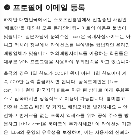
❸ 프로필에 이메일 등록
하지만 대한민국에서는 스포츠진흥원에서 진행중인 사업인
‘베트맨’을 제외한 모든 온라인배팅사이트의 이용은 불법이
맞습니다. 질문자님이 문의주신 1xbet은 국내사설사이트는 아
니고 러시아 정부에서 라이센스를 부여받는 합법적인 온라인
배팅업체가 맞습니다. 해외배팅사이트를 이용하는 회원들은
대부분 VPN 프로그램을 사용하여 우회접속을 하고 있습니다.
출금의 경우 1일 한도가 500만 원이 아닌, 1회 한도이니 계
속 500만 원씩 출금하시면 됩니다. 공식도메인은 (1xbet.
com) 이나 현재 한국지역 IP로는 차단 된 상태로 아래 우회주
소로 접속하시면 정상적으로 이용이 가능합니다. 흥미롭고
안전한 스포츠 베팅 및 카지노 베팅모험을 발견하세요 – 안
전하고 번거로움 없는 프록시 액세스를 위해 공식 주소를 방
문하고 [sb1x. com]을 북마크에 추가하세요! 이 라이선싱 기관
은 1xBet의 운영의 유효성을 보장하며, 이는 사용자의 신뢰와