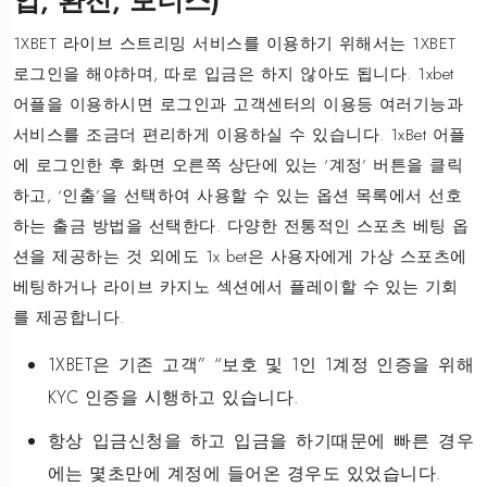
입, 환전, 보너스)
1XBET 라이브 스트리밍 서비스를 이용하기 위해서는 1XBET
로그인을 해야하며, 따로 입금은 하지 않아도 됩니다. 1xbet
어플을 이용하시면 로그인과 고객센터의 이용등 여러기능과
서비스를 조금더 편리하게 이용하실 수 있습니다. 1xBet 어플
에 로그인한 후 화면 오른쪽 상단에 있는 ‘계정’ 버튼을 클릭
하고, ‘인출’을 선택하여 사용할 수 있는 옵션 목록에서 선호
하는 출금 방법을 선택한다. 다양한 전통적인 스포츠 베팅 옵
션을 제공하는 것 외에도 1x bet은 사용자에게 가상 스포츠에
베팅하거나 라이브 카지노 섹션에서 플레이할 수 있는 기회
를 제공합니다.
1XBET은 기존 고객” “보호 및 1인 1계정 인증을 위해
KYC 인증을 시행하고 있습니다.
항상 입금신청을 하고 입금을 하기때문에 빠른 경우
에는 몇초만에 계정에 들어온 경우도 있었습니다.