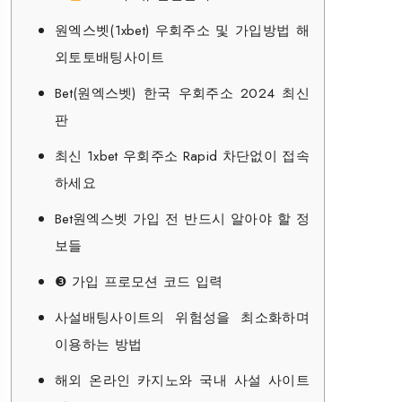
원엑스벳(1xbet) 우회주소 및 가입방법 해
외토토배팅사이트
Bet(원엑스벳) 한국 우회주소 2024 최신
판
최신 1xbet 우회주소 Rapid 차단없이 접속
하세요
Bet원엑스벳 가입 전 반드시 알아야 할 정
보들
❸ 가입 프로모션 코드 입력
사설배팅사이트의 위험성을 최소화하며
이용하는 방법
해외 온라인 카지노와 국내 사설 사이트