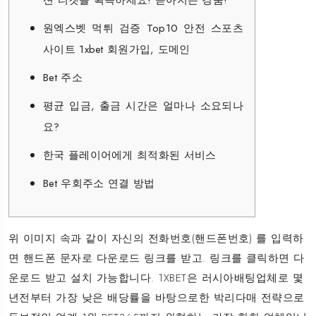
션 티켓을 획득하세요! 쏟아지는 경품!
원엑스벳 먹튀 검증 Top10 안전 스포츠
사이트 1xbet 회원가입, 도메인
Bet 주소
평균 입금, 출금 시간은 얼마나 소요되나
요?
한국 플레이어에게 최적화된 서비스
Bet 우회주소 연결 방법
위 이미지 속과 같이 자신의 전화번호(핸드폰번호) 를 입력하
면 핸드폰 문자로 다운로드 링크를 받고. 링크를 클릭하면 다
운로드 받고 설치 가능합니다. 1XBET은 러시아배팅업체로 몇
년전부터 가장 낮은 배당률을 바탕으로한 박리다매 전략으로