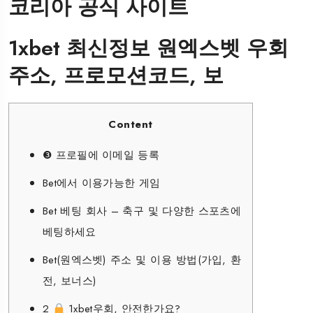
코리아 공식 사이트
1xbet 최신정보 원엑스벳 우회
주소, 프로모션코드, 보
Content
❸ 프로필에 이메일 등록
Bet에서 이용가능한 게임
Bet 베팅 회사 – 축구 및 다양한 스포츠에
베팅하세요
Bet(원엑스벳) 주소 및 이용 방법(가입, 환
전, 보너스)
2
1xbet우회, 안전한가요?