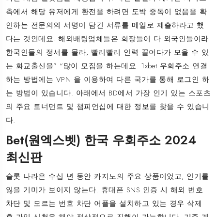
측에서 해당 유저에게 환전을 하려면 도박 중독이 없음을 확
인하는 전문의의 서명이 담긴 서류를 메일로 제출하라고 했
다는 것인데요. 해외배팅업체들은 회장들이 다 외국인들이라
한국인들의 정서를 몰라, 빨리빨리 인력 끌어다가 모을 수 있
는 화교출신을” “많이 모집을 하는데요. 1xbet 우회주소 연결
하는 방법에는 VPN 을 이용하여 다른 국가를 통해 로그인 하
는 방법이 있습니다. 아래에서 BD에서 가장 인기 있는 스포츠
의 주요 토너먼트 및 챔피언십에 대한 정보를 찾을 수 있습니
다.
Bet(원엑스벳) 한국 우회주소 2024
최신판
슬롯 나라은 수십 년 동안 카지노의 주요 상품이었고, 인기를
잃을 기미가 보이지 않는다. 휴대폰 SNS 인증 시 해외 번호
차단 및 모르는 번호 차단 어플을 설치하고 있는 경우 삭제