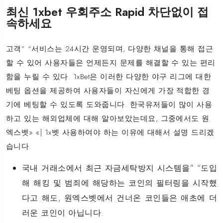
최신 1xbet 우회주소 Rapid 차단없이 접
속하세요
고객” “서비스는 24시간 운영되며, 다양한 채널을 통해 접근
할 수 있어 사용자들은 언제든지 문제를 해결할 수 있는 편리
함을 누릴 수 있다. 1xBet은 이러한 다양한 야구 리그에 대한
베팅 옵션을 제공하여 사용자들이 자신에게 가장 적합한 경
기에 베팅할 수 있도록 도와줍니다. 한국유저들이 많이 사용
하고 있는 해외업체에 대해 알아보았는데요, 그중에서도 원
엑스벳» «| 1x벳 사용하여야 하는 이유에 대해서 설명 드리겠
습니다.
국내 거래소에서 최근 자금세탁방지 시스템을” “도입
해 해킹 및 범죄에 해당하는 코인의 필터링을 시작했
다고 해도, 원엑스벳에서 건너온 코인들은 애초에 더
러운 코인이 아닙니다.