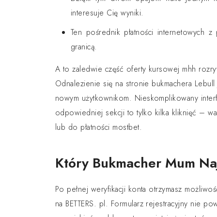
interesuje Cię wyniki.
Ten pośrednik płatności internetowych z
granicą.
A to zaledwie część oferty kursowej mhh rozr
Odnalezienie się na stronie bukmachera Lebull
nowym użytkownikom. Nieskomplikowany interfej
odpowiedniej sekcji to tylko kilka kliknięć – 
lub do płatności
mostbet
.
Który Bukmacher Mum Naj
Po pełnej weryfikacji konta otrzymasz możliwo
na BETTERS. pl. Formularz rejestracyjny nie po