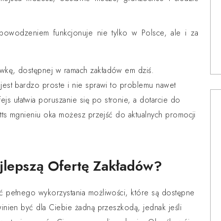
 powodzeniem funkcjonuje nie tylko w Polsce, ale i za
ywkę, dostępnej w ramach zakładów em dziś.
 jest bardzo proste i nie sprawi to problemu nawet
s ułatwia poruszanie się po stronie, a dotarcie do
watts mgnieniu oka możesz przejść do aktualnych promocji
lepszą Ofertę Zakładów?
ść pełnego wykorzystania możliwości, które są dostępne
winien być dla Ciebie żadną przeszkodą, jednak jeśli