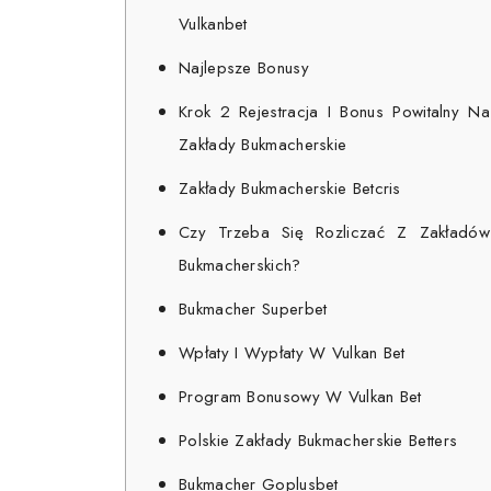
Vulkanbet
Najlepsze Bonusy
Krok 2 Rejestracja I Bonus Powitalny Na
Zakłady Bukmacherskie
Zakłady Bukmacherskie Betcris
Czy Trzeba Się Rozliczać Z Zakładów
Bukmacherskich?
Bukmacher Superbet
Wpłaty I Wypłaty W Vulkan Bet
Program Bonusowy W Vulkan Bet
Polskie Zakłady Bukmacherskie Betters
Bukmacher Goplusbet