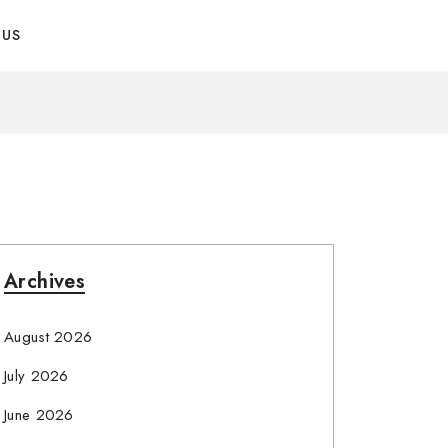
 US
Archives
August 2026
July 2026
June 2026