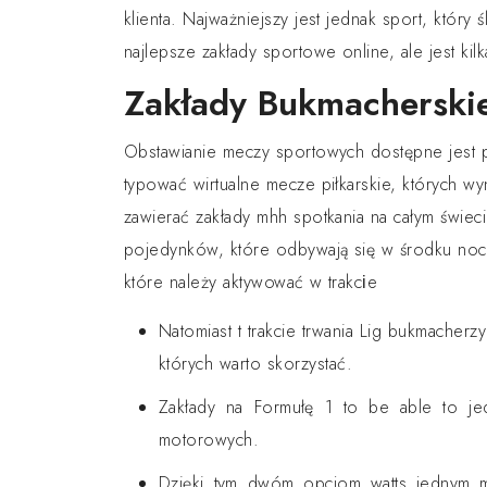
klienta. Najważniejszy jest jednak sport, który
najlepsze zakłady sportowe online, ale jest ki
Zakłady Bukmacherskie
Obstawianie meczy sportowych dostępne jest 
typować wirtualne mecze piłkarskie, których w
zawierać zakłady mhh spotkania na całym świec
pojedynków, które odbywają się w środku noc
którе nаlеży аktywоwаć w trаkсіе
Natomiast t trakcie trwania Lig bukmacherz
których warto skorzystać.
Zakłady na Formułę 1 to be able to jed
motorowych.
Dzięki tym dwóm opcjom watts jednym m