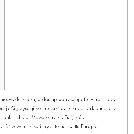
 niezwykle krótka, a dostęp do naszej oferty masz przy
resują Cię wyścigi konne zakłady bukmacherskie możesz
o bukmachera. Mowa o marce Traf, która
 Służewcu i kilku innych torach watts Europie.